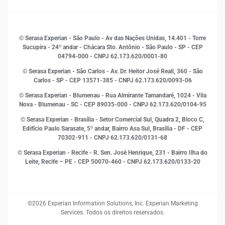
Sustentabilidade
Gestão de clientes e fornecedores
Histórias de sucesso
Indicadores Econômicos
© Serasa Experian - São Paulo - Av das Nações Unidas, 14.401 - Torre
Inovação e Tecnologia
Sucupira - 24º andar - Chácara Sto. Antônio - São Paulo - SP - CEP
Leis e impostos
04794-000 - CNPJ 62.173.620/0001-80
Marketing
© Serasa Experian - São Carlos - Av. Dr. Heitor José Reali, 360 - São
MEI
Carlos - SP
- CEP 13571-385 - CNPJ 62.173.620/0093-06
Open Finance
© Serasa Experian - Blumenau - Rua Almirante Tamandaré, 1024 - Vila
Proteção de Dados
Nova - Blumenau - SC - CEP 89035-000 - CNPJ 62.173.620/0104-95
RH
© Serasa Experian - Brasília - Setor Comercial Sul, Quadra 2, Bloco C,
Sustentabilidade Corporativa
Edifício Paulo Sarasate, 5º andar, Bairro Asa Sul, Brasília - DF - CEP
70302-911 - CNPJ 62.173.620/0131-68
© Serasa Experian - Recife - R. Sen. José Henrique, 231 - Bairro Ilha do
Leite, Recife – PE - CEP 50070-460 - CNPJ 62.173.620/0133-20
©2026 Experian Information Solutions, Inc. Experian Marketing
Services. Todos os direitos reservados.