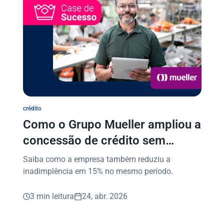
crédito
Como o Grupo Mueller ampliou a
concessão de crédito sem
perder o controle do risco
Saiba como a empresa também reduziu a
inadimplência em 15% no mesmo período.
3 min leitura
24, abr. 2026