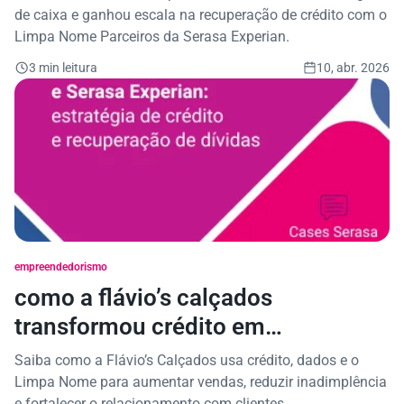
nome parceiros
de caixa e ganhou escala na recuperação de crédito com o
Limpa Nome Parceiros da Serasa Experian.
3 min leitura
10, abr. 2026
empreendedorismo
como a flávio’s calçados
transformou crédito em
relacionamento e escalou a
Saiba como a Flávio’s Calçados usa crédito, dados e o
recuperação com tecnologia
Limpa Nome para aumentar vendas, reduzir inadimplência
e fortalecer o relacionamento com clientes.