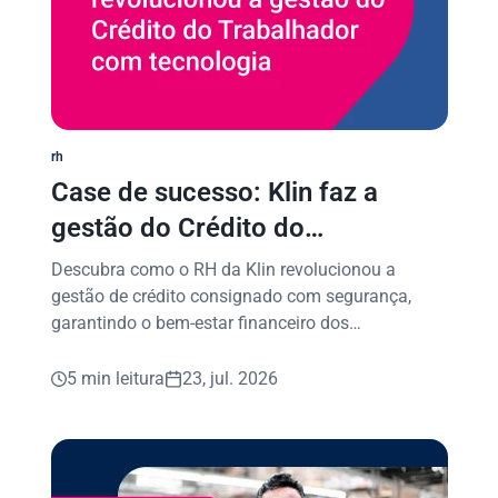
rh
Case de sucesso: Klin faz a
gestão do Crédito do
Trabalhador com segurança
Descubra como o RH da Klin revolucionou a
gestão de crédito consignado com segurança,
garantindo o bem-estar financeiro dos
colaboradores.
5 min leitura
23, jul. 2026