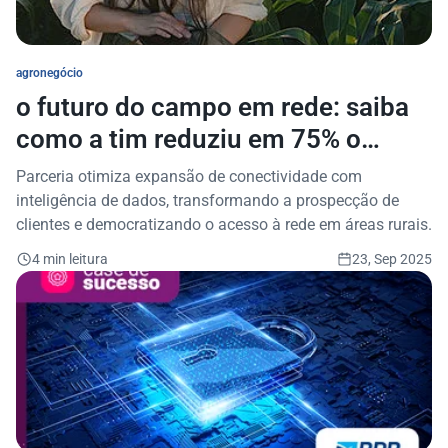
agronegócio
o futuro do campo em rede: saiba
como a tim reduziu em 75% o
tempo de análises para atuação no
Parceria otimiza expansão de conectividade com
agronegócio
inteligência de dados, transformando a prospecção de
clientes e democratizando o acesso à rede em áreas rurais.
4 min leitura
23, Sep 2025