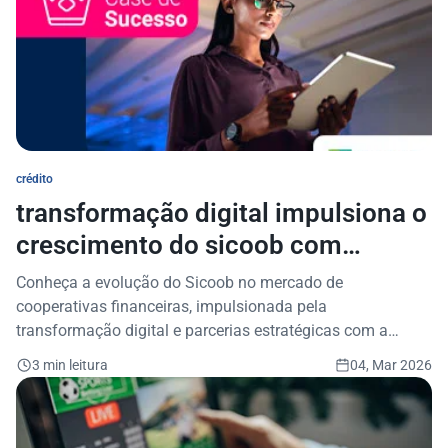
crédito
transformação digital impulsiona o
crescimento do sicoob com
consistência e qualidade no
Conheça a evolução do Sicoob no mercado de
crédito
cooperativas financeiras, impulsionada pela
transformação digital e parcerias estratégicas com a
Serasa Experian.
3 min leitura
04, Mar 2026