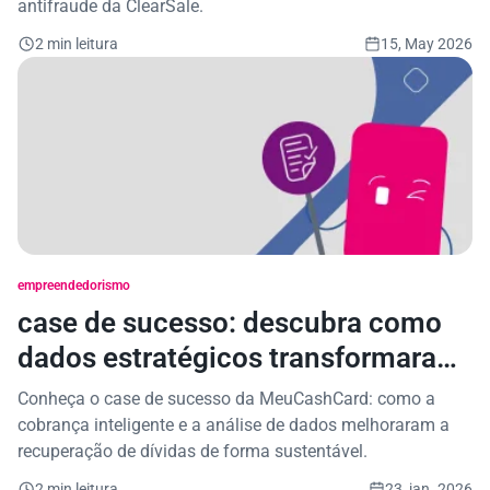
antifraude da ClearSale.
2 min leitura
15, May 2026
empreendedorismo
case de sucesso: descubra como
dados estratégicos transformaram
a recuperação de crédito da
Conheça o case de sucesso da MeuCashCard: como a
meucashcard
cobrança inteligente e a análise de dados melhoraram a
recuperação de dívidas de forma sustentável.
2 min leitura
23, jan. 2026