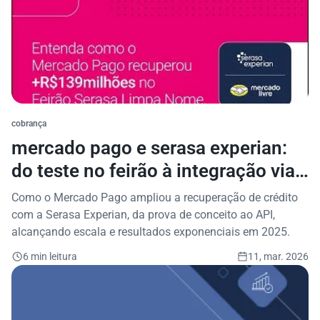
cobrança
mercado pago e serasa experian:
do teste no feirão à integração via
api que recuperou r$ 139 milhões
Como o Mercado Pago ampliou a recuperação de crédito
no último bimestre de 2025
com a Serasa Experian, da prova de conceito ao API,
alcançando escala e resultados exponenciais em 2025.
6 min leitura
11, mar. 2026