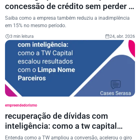
concessão de crédito sem perder o
controle do risco
Saiba como a empresa também reduziu a inadimplência
em 15% no mesmo período.
3 min leitura
24, abr. 2026
empreendedorismo
recuperação de dívidas com
inteligência: como a tw capital
escalou resultados com o limpa
Entenda como a TW ampliou a conversão, acelerou o giro