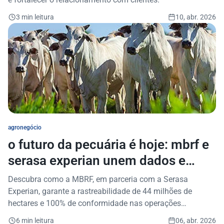
3 min leitura
10, abr. 2026
agronegócio
o futuro da pecuária é hoje: mbrf e
serasa experian unem dados e
imagens para proteger o meio
Descubra como a MBRF, em parceria com a Serasa
ambiente
Experian, garante a rastreabilidade de 44 milhões de
hectares e 100% de conformidade nas operações
pecuárias.
6 min leitura
06, abr. 2026