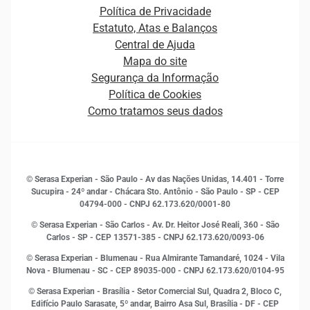
Sala de Imprensa
Carreiras
Open Finance
Política de Privacidade
Carreiras
Cobrança
Estatuto, Atas e Balanços
Ética e Compliance
Crédito
Central de Ajuda
Estrutura Organizacional
Curso Gratuito de Saúde Financeira
Mapa do site
Sustentabilidade
Decisão
Segurança da Informação
Distribuidores e representantes
Empreendedorismo
Política de Cookies
Atualização Cadastral e Financeira para Pessoa Jurídica
Estudos e Pesquisas
Como tratamos seus dados
Canais de Atendimento
Finanças
Gestão de clientes e fornecedores
Histórias de sucesso
Indicadores Econômicos
© Serasa Experian - São Paulo - Av das Nações Unidas, 14.401 - Torre
Inovação e Tecnologia
Sucupira - 24º andar - Chácara Sto. Antônio - São Paulo - SP - CEP
Leis e impostos
04794-000 - CNPJ 62.173.620/0001-80
Marketing
© Serasa Experian - São Carlos - Av. Dr. Heitor José Reali, 360 - São
MEI
Carlos - SP
- CEP 13571-385 - CNPJ 62.173.620/0093-06
Open Finance
© Serasa Experian - Blumenau - Rua Almirante Tamandaré, 1024 - Vila
Proteção de Dados
Nova - Blumenau - SC - CEP 89035-000 - CNPJ 62.173.620/0104-95
RH
© Serasa Experian - Brasília - Setor Comercial Sul, Quadra 2, Bloco C,
Sustentabilidade Corporativa
Edifício Paulo Sarasate, 5º andar, Bairro Asa Sul, Brasília - DF - CEP