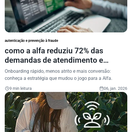
autenticação e prevenção à fraude
como a alfa reduziu 72% das
demandas de atendimento e
acelerou o onboarding com o
Onboarding rápido, menos atrito e mais conversão:
valida bets da serasa experian
conheça a estratégia que mudou o jogo para a Alfa.
9 min leitura
06, jan. 2026