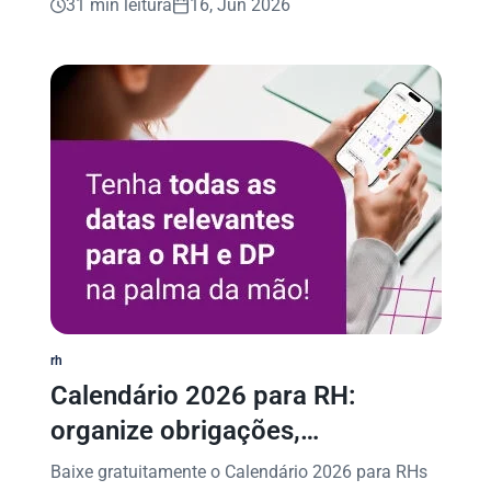
31 min leitura
16, Jun 2026
rh
Calendário 2026 para RH:
organize obrigações,
campanhas e muito mais
Baixe gratuitamente o Calendário 2026 para RHs