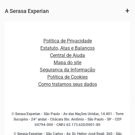
Agronegócio
Consulta e concessão de crédito
Fintechs
Cobrança e Recuperação de Dívidas
A Serasa Experian
Ver todo o conteúdo
Gestão de cliente e de portfólio
Agronegócio
Open Finance
Atualização Cadastral e Financeira para Pessoa Jurídica
Autenticação e Prevenção à Fraude
Pequenas e Médias Empresas
Canais de Atendimento
Carreiras
Plataformas e Motores de decisão
Política de Privacidade
Carreiras
Cobrança
Estatuto, Atas e Balanços
Distribuidores e representantes
Crédito
Central de Ajuda
Estrutura Organizacional
Curso Gratuito de Saúde Financeira
Mapa do site
Ética e Compliance
Decisão
Segurança da Informação
Novas Marcas
Empreendedorismo
Política de Cookies
Quem somos
Estudos e Pesquisas
Como tratamos seus dados
Sala de Imprensa
Finanças
Sustentabilidade
Gestão de clientes e fornecedores
Histórias de sucesso
Indicadores Econômicos
© Serasa Experian - São Paulo - Av das Nações Unidas, 14.401 - Torre
Inovação e Tecnologia
Sucupira - 24º andar - Chácara Sto. Antônio - São Paulo - SP - CEP
Leis e impostos
04794-000 - CNPJ 62.173.620/0001-80
Marketing
© Serasa Experian - São Carlos - Av. Dr. Heitor José Reali, 360 - São