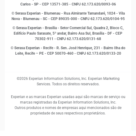
MEI
Carlos - SP
- CEP 13571-385 - CNPJ 62.173.620/0093-06
Open Finance
© Serasa Experian - Blumenau - Rua Almirante Tamandaré, 1024 - Vila
Proteção de Dados
Nova - Blumenau - SC - CEP 89035-000 - CNPJ 62.173.620/0104-95
RH
© Serasa Experian - Brasília - Setor Comercial Sul, Quadra 2, Bloco C,
Sustentabilidade Corporativa
Edifício Paulo Sarasate, 5º andar, Bairro Asa Sul, Brasília - DF - CEP
70302-911 - CNPJ 62.173.620/0131-68
© Serasa Experian - Recife - R. Sen. José Henrique, 231 - Bairro Ilha do
Leite, Recife – PE - CEP 50070-460 - CNPJ 62.173.620/0133-20
©2026 Experian Information Solutions, Inc. Experian Marketing
Services. Todos os direitos reservados.
Experian e as marcas Experian usadas aqui são marcas de serviço ou
marcas registradas da Experian Information Solutions, Inc.
Outros produtos e nomes de empresas aqui mencionados são de
propriedade de seus respectivos proprietários.