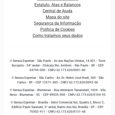
Carreiras
Cobrança
Estatuto, Atas e Balanços
Distribuidores e representantes
Crédito
Central de Ajuda
Estrutura Organizacional
Curso Gratuito de Saúde Financeira
Mapa do site
Ética e Compliance
Decisão
Segurança da Informação
Novas Marcas
Empreendedorismo
Política de Cookies
Quem somos
Estudos e Pesquisas
Como tratamos seus dados
Sala de Imprensa
Finanças
Sustentabilidade
Gestão de clientes e fornecedores
Histórias de sucesso
Indicadores Econômicos
© Serasa Experian - São Paulo - Av das Nações Unidas, 14.401 - Torre
Inovação e Tecnologia
Sucupira - 24º andar - Chácara Sto. Antônio - São Paulo - SP - CEP
Leis e impostos
04794-000 - CNPJ 62.173.620/0001-80
Marketing
© Serasa Experian - São Carlos - Av. Dr. Heitor José Reali, 360 - São
MEI
Carlos - SP
- CEP 13571-385 - CNPJ 62.173.620/0093-06
Open Finance
© Serasa Experian - Blumenau - Rua Almirante Tamandaré, 1024 - Vila
Proteção de Dados
Nova - Blumenau - SC - CEP 89035-000 - CNPJ 62.173.620/0104-95
RH
© Serasa Experian - Brasília - Setor Comercial Sul, Quadra 2, Bloco C,
Sustentabilidade Corporativa
Edifício Paulo Sarasate, 5º andar, Bairro Asa Sul, Brasília - DF - CEP
70302-911 - CNPJ 62.173.620/0131-68