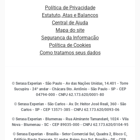
Canais de Atendimento
Carreiras
Plataformas e Motores de decisão
Política de Privacidade
Carreiras
Cobrança
Estatuto, Atas e Balanços
Distribuidores e representantes
Crédito
Central de Ajuda
Estrutura Organizacional
Curso Gratuito de Saúde Financeira
Mapa do site
Ética e Compliance
Decisão
Segurança da Informação
Novas Marcas
Empreendedorismo
Política de Cookies
Quem somos
Estudos e Pesquisas
Como tratamos seus dados
Sala de Imprensa
Finanças
Sustentabilidade
Gestão de clientes e fornecedores
Histórias de sucesso
Indicadores Econômicos
© Serasa Experian - São Paulo - Av das Nações Unidas, 14.401 - Torre
Inovação e Tecnologia
Sucupira - 24º andar - Chácara Sto. Antônio - São Paulo - SP - CEP
Leis e impostos
04794-000 - CNPJ 62.173.620/0001-80
Marketing
© Serasa Experian - São Carlos - Av. Dr. Heitor José Reali, 360 - São
MEI
Carlos - SP
- CEP 13571-385 - CNPJ 62.173.620/0093-06
Open Finance
© Serasa Experian - Blumenau - Rua Almirante Tamandaré, 1024 - Vila
Proteção de Dados
Nova - Blumenau - SC - CEP 89035-000 - CNPJ 62.173.620/0104-95
RH
© Serasa Experian - Brasília - Setor Comercial Sul, Quadra 2, Bloco C,
Sustentabilidade Corporativa
Edifício Paulo Sarasate, 5º andar, Bairro Asa Sul, Brasília - DF - CEP