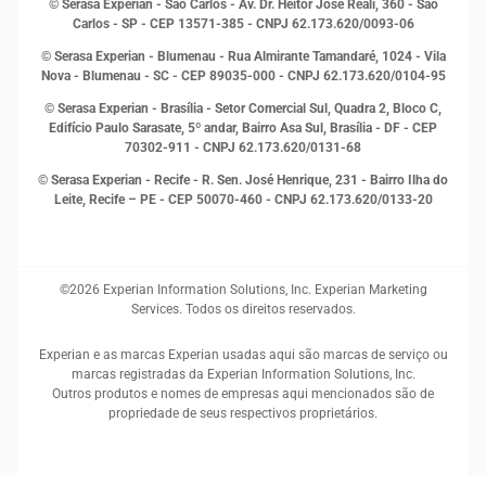
© Serasa Experian - São Carlos - Av. Dr. Heitor José Reali, 360 - São
MEI
Carlos - SP
- CEP 13571-385 - CNPJ 62.173.620/0093-06
Open Finance
© Serasa Experian - Blumenau - Rua Almirante Tamandaré, 1024 - Vila
Proteção de Dados
Nova - Blumenau - SC - CEP 89035-000 - CNPJ 62.173.620/0104-95
RH
© Serasa Experian - Brasília - Setor Comercial Sul, Quadra 2, Bloco C,
Sustentabilidade Corporativa
Edifício Paulo Sarasate, 5º andar, Bairro Asa Sul, Brasília - DF - CEP
70302-911 - CNPJ 62.173.620/0131-68
© Serasa Experian - Recife - R. Sen. José Henrique, 231 - Bairro Ilha do
Leite, Recife – PE - CEP 50070-460 - CNPJ 62.173.620/0133-20
©2026 Experian Information Solutions, Inc. Experian Marketing
Services. Todos os direitos reservados.
Experian e as marcas Experian usadas aqui são marcas de serviço ou
marcas registradas da Experian Information Solutions, Inc.
Outros produtos e nomes de empresas aqui mencionados são de
propriedade de seus respectivos proprietários.