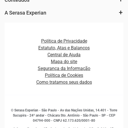
Agronegócio
Consulta e concessão de crédito
Fintechs
Cobrança e Recuperação de Dívidas
A Serasa Experian
Ver todo o conteúdo
Gestão de cliente e de portfólio
Agronegócio
Open Finance
Atualização Cadastral e Financeira para Pessoa Jurídica
Autenticação e Prevenção à Fraude
Pequenas e Médias Empresas
Canais de Atendimento
Carreiras
Plataformas e Motores de decisão
Política de Privacidade
Carreiras
Cobrança
Estatuto, Atas e Balanços
Distribuidores e representantes
Crédito
Central de Ajuda
Estrutura Organizacional
Curso Gratuito de Saúde Financeira
Mapa do site
Ética e Compliance
Decisão
Segurança da Informação
Novas Marcas
Empreendedorismo
Política de Cookies
Quem somos
Estudos e Pesquisas
Como tratamos seus dados
Sala de Imprensa
Finanças
Sustentabilidade
Gestão de clientes e fornecedores
Histórias de sucesso
Indicadores Econômicos
© Serasa Experian - São Paulo - Av das Nações Unidas, 14.401 - Torre
Inovação e Tecnologia
Sucupira - 24º andar - Chácara Sto. Antônio - São Paulo - SP - CEP
Leis e impostos
04794-000 - CNPJ 62.173.620/0001-80
Marketing