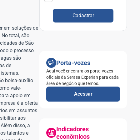
Cadastrar
der em soluções de
 No total, são
 cidades de São
todo o processo
 vagas são
Porta-vozes
as de
Aqui você encontra os porta-vozes
Sistemas.
oficiais da Serasa Experian para cada
o bolsa-auxílio
área de negócio que temos.
como vale-
Acessar
 para apoio em
empresa é a oferta
ários em assuntos
ibilitar aos
 Além disso, a
Indicadores
os talentos e
econômicos