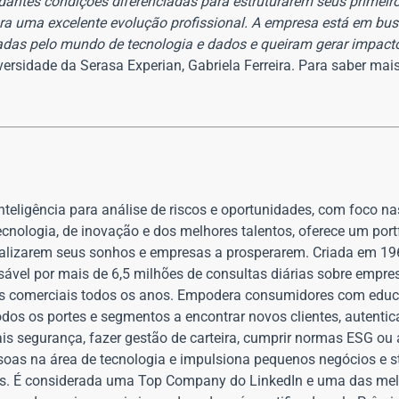
antes condições diferenciadas para estruturarem seus primeir
ara uma excelente evolução profissional. A empresa está em bu
das pelo mundo de tecnologia e dados e queiram gerar impacto
iversidade da Serasa Experian, Gabriela Ferreira. Para saber mai
nteligência para análise de riscos e oportunidades, com foco na
ecnologia, de inovação e dos melhores talentos, oferece um por
alizarem seus sonhos e empresas a prosperarem. Criada em 196
ável por mais de 6,5 milhões de consultas diárias sobre empre
es comerciais todos os anos. Empodera consumidores com educa
odos os portes e segmentos a encontrar novos clientes, autentic
ais segurança, fazer gestão de carteira, cumprir normas ESG ou 
oas na área de tecnologia e impulsiona pequenos negócios e s
itos. É considerada uma Top Company do LinkedIn e uma das me