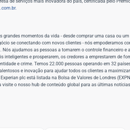
sa de serviços mais inovadora do país, certificada pelo Prêmi
.com.br.
Nos grandes momentos da vida - desde comprar uma casa ou um
 negócio se conectando com novos clientes - nós empoderamos c
. Nós ajudamos as pessoas a tomarem o controle financeiro e
is inteligentes e prosperarem, os credores a emprestarem de f
dentidade e crime. Temos 22.000 pessoas operando em 32 países
talentosos e inovação para ajudar todos os clientes a maximiz
 Experian plc está listada na Bolsa de Valores de Londres (EXP
 visite o nosso hub de conteúdo global para as últimas notícia