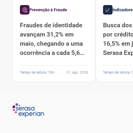
Prevenção à Fraude
Indicadore
Fraudes de identidade
Busca dos 
avançam 31,2% em
por crédit
maio, chegando a uma
16,5% em 
ocorrência a cada 5,6
Serasa Ex
segundos, segundo
Serasa Experian
Tempo de leitura 15m
07, ago. 2026
Tempo de leitura 