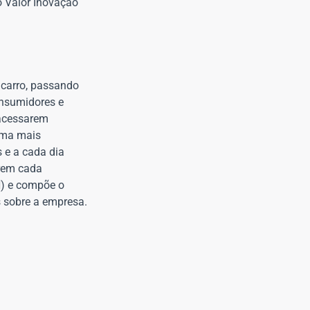
o Valor Inovação
 carro, passando
onsumidores e
 acessarem
orma mais
 e a cada dia
arem cada
N) e compõe o
s sobre a empresa.