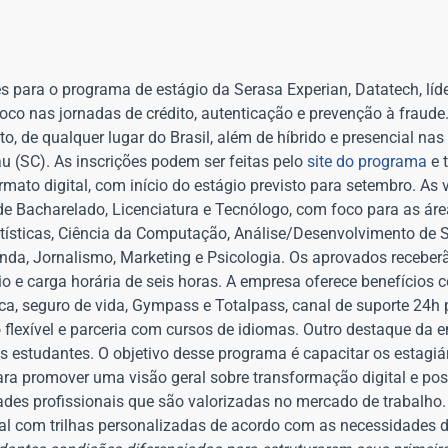
ões para o programa de estágio da Serasa Experian, Datatech, lí
foco nas jornadas de crédito, autenticação e prevenção à fraude.
 de qualquer lugar do Brasil, além de híbrido e presencial nas
au (SC). As inscrições podem ser feitas pelo
site do programa
e 
ormato digital, com início do estágio previsto para setembro. As
e Bacharelado, Licenciatura e Tecnólogo, com foco para as áre
tísticas, Ciência da Computação, Análise/Desenvolvimento de 
nda, Jornalismo, Marketing e Psicologia. Os aprovados receberã
o e carga horária de seis horas. A empresa oferece benefícios 
gica, seguro de vida, Gympass e Totalpass, canal de suporte 24h
io flexível e parceria com cursos de idiomas. Outro destaque da 
os estudantes. O objetivo desse programa é capacitar os estagi
ra promover uma visão geral sobre transformação digital e poss
ades profissionais que são valorizadas no mercado de trabalho.
al com trilhas personalizadas de acordo com as necessidades d