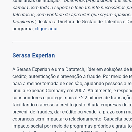
suas áreas de atuação.
"Queremos proporcionar aos estud
carreira com todo o suporte e treinamento necessários p
talentosas, com vontade de aprender, que sejam apaixona
brasileiros"
, declara a Diretora de Gestão de Talentos e D
programa,
clique aqui
.
Serasa Experian
A Serasa Experian é uma Datatech, líder em soluções de i
crédito, autenticação e prevenção à fraude. Por meio de t
para a melhor tomada de decisão, ajudando pessoas a re
uniu à Experian Company em 2007. Atualmente, é respons
consumidores e protege mais de 2,2 bilhões de transaçõ
facilitando o acesso a crédito justo. Ajuda empresas de t
prevenir de fraudes, dar crédito ou vender a prazo com m
cobranças sem impactar o relacionamento. Capacita pess
impacto social por meio de programas próprios e gratu