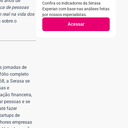
os anos de
Confira os indicadores da Serasa
sca de pessoas
Experian com base nas análises feitas
 real na vida dos
por nossos especialistas.
s sobre o
Acessar
s jornadas de
tfólio completo
8, a Serasa se
sas e
ção financeira,
ar pessoas e se
até fazer
tartups de
lhores empresas