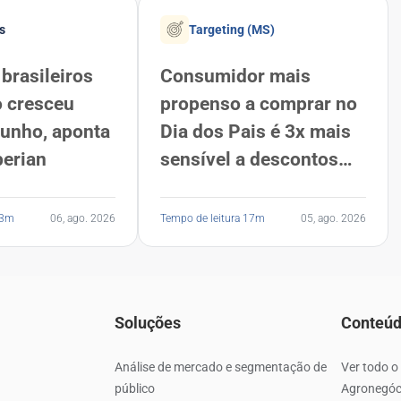
s
Targeting (MS)
brasileiros
Consumidor mais
o cresceu
propenso a comprar no
junho, aponta
Dia dos Pais é 3x mais
perian
sensível a descontos
que a média dos
brasileiros, revela
13m
06, ago. 2026
Tempo de leitura 17m
05, ago. 2026
Serasa Experian
Soluções
Conteú
Análise de mercado e segmentação de
Ver todo o
público
Agronegóc