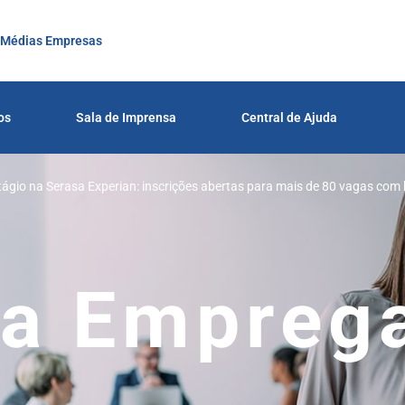
 Médias Empresas
os
Sala de Imprensa
Central de Ajuda
ágio na Serasa Experian: inscrições abertas para mais de 80 vagas com 
150
a Empreg