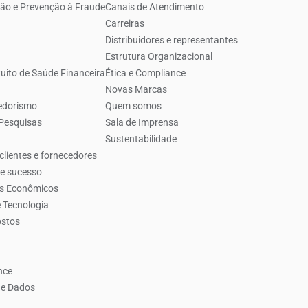
ão e Prevenção à Fraude
Canais de Atendimento
Carreiras
Distribuidores e representantes
Estrutura Organizacional
uito de Saúde Financeira
Ética e Compliance
Novas Marcas
edorismo
Quem somos
 Pesquisas
Sala de Imprensa
Sustentabilidade
clientes e fornecedores
de sucesso
es Econômicos
 Tecnologia
ostos
nce
de Dados