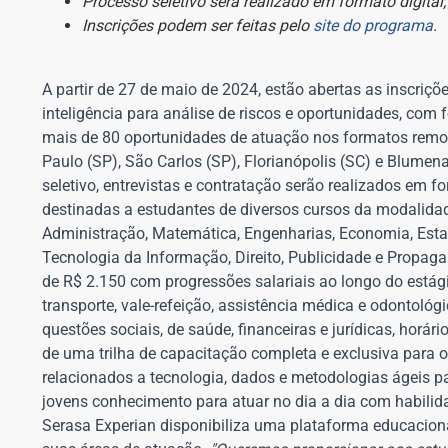
Processo seletivo será realizado em formato digital;
Inscrições podem ser feitas pelo
site do programa
.
A partir de 27 de maio de 2024, estão abertas as inscriç
inteligência para análise de riscos e oportunidades, com 
mais de 80 oportunidades de atuação nos formatos remoto,
Paulo (SP), São Carlos (SP), Florianópolis (SC) e Blumen
seletivo, entrevistas e contratação serão realizados em f
destinadas a estudantes de diversos cursos da modalidad
Administração, Matemática, Engenharias, Economia, Esta
Tecnologia da Informação, Direito, Publicidade e Propaga
de R$ 2.150 com progressões salariais ao longo do estági
transporte, vale-refeição, assistência médica e odontoló
questões sociais, de saúde, financeiras e jurídicas, horár
de uma trilha de capacitação completa e exclusiva para 
relacionados a tecnologia, dados e metodologias ágeis pa
jovens conhecimento para atuar no dia a dia com habilid
Serasa Experian disponibiliza uma plataforma educacion