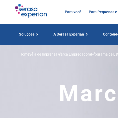
Para você
Para Pequenas e
Soluções
A Serasa Experian
Conteúd
Home
Sala de Imprensa
Marca Empregadora
Programa de Est
auxílio de R$ 2.
Marc