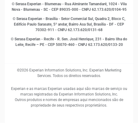
Open Finance
© Serasa Experian - Blumenau - Rua Almirante Tamandaré, 1024 - Vila
Proteção de Dados
Nova - Blumenau - SC - CEP 89035-000 - CNPJ 62.173.620/0104-95
RH
© Serasa Experian - Brasília - Setor Comercial Sul, Quadra 2, Bloco C,
Sustentabilidade Corporativa
Edifício Paulo Sarasate, 5º andar, Bairro Asa Sul, Brasília - DF - CEP
70302-911 - CNPJ 62.173.620/0131-68
© Serasa Experian - Recife - R. Sen. José Henrique, 231 - Bairro Ilha do
Leite, Recife – PE - CEP 50070-460 - CNPJ 62.173.620/0133-20
©2026 Experian Information Solutions, Inc. Experian Marketing
Services. Todos os direitos reservados.
Experian e as marcas Experian usadas aqui são marcas de serviço ou
marcas registradas da Experian Information Solutions, Inc.
Outros produtos e nomes de empresas aqui mencionados são de
propriedade de seus respectivos proprietários.