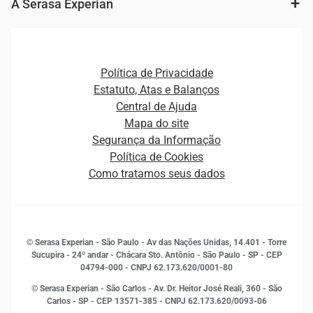
Fintechs
Cobrança e Recuperação de Dívidas
A Serasa Experian
Ver todo o conteúdo
Gestão de cliente e de portfólio
Agronegócio
Open Finance
Atualização Cadastral e Financeira para Pessoa Jurídica
Autenticação e Prevenção à Fraude
Pequenas e Médias Empresas
Canais de Atendimento
Carreiras
Plataformas e Motores de decisão
Política de Privacidade
Carreiras
Cobrança
Estatuto, Atas e Balanços
Distribuidores e representantes
Crédito
Central de Ajuda
Estrutura Organizacional
Curso Gratuito de Saúde Financeira
Mapa do site
Ética e Compliance
Decisão
Segurança da Informação
Novas Marcas
Empreendedorismo
Política de Cookies
Quem somos
Estudos e Pesquisas
Como tratamos seus dados
Sala de Imprensa
Finanças
Sustentabilidade
Gestão de clientes e fornecedores
Histórias de sucesso
Indicadores Econômicos
© Serasa Experian - São Paulo - Av das Nações Unidas, 14.401 - Torre
Inovação e Tecnologia
Sucupira - 24º andar - Chácara Sto. Antônio - São Paulo - SP - CEP
Leis e impostos
04794-000 - CNPJ 62.173.620/0001-80
Marketing
© Serasa Experian - São Carlos - Av. Dr. Heitor José Reali, 360 - São
MEI
Carlos - SP
- CEP 13571-385 - CNPJ 62.173.620/0093-06