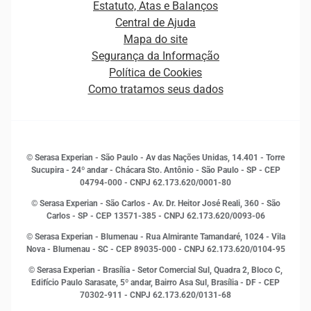
Estatuto, Atas e Balanços
Distribuidores e representantes
Crédito
Central de Ajuda
Estrutura Organizacional
Curso Gratuito de Saúde Financeira
Mapa do site
Ética e Compliance
Decisão
Segurança da Informação
Novas Marcas
Empreendedorismo
Política de Cookies
Quem somos
Estudos e Pesquisas
Como tratamos seus dados
Sala de Imprensa
Finanças
Sustentabilidade
Gestão de clientes e fornecedores
Histórias de sucesso
Indicadores Econômicos
© Serasa Experian - São Paulo - Av das Nações Unidas, 14.401 - Torre
Inovação e Tecnologia
Sucupira - 24º andar - Chácara Sto. Antônio - São Paulo - SP - CEP
Leis e impostos
04794-000 - CNPJ 62.173.620/0001-80
Marketing
© Serasa Experian - São Carlos - Av. Dr. Heitor José Reali, 360 - São
MEI
Carlos - SP
- CEP 13571-385 - CNPJ 62.173.620/0093-06
Open Finance
© Serasa Experian - Blumenau - Rua Almirante Tamandaré, 1024 - Vila
Proteção de Dados
Nova - Blumenau - SC - CEP 89035-000 - CNPJ 62.173.620/0104-95
RH
© Serasa Experian - Brasília - Setor Comercial Sul, Quadra 2, Bloco C,
Sustentabilidade Corporativa
Edifício Paulo Sarasate, 5º andar, Bairro Asa Sul, Brasília - DF - CEP
70302-911 - CNPJ 62.173.620/0131-68