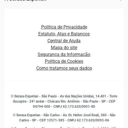
Ver todo o conteúdo
Gestão de cliente e de portfólio
Agronegócio
Open Finance
Atualização Cadastral e Financeira para Pessoa Jurídica
Autenticação e Prevenção à Fraude
Pequenas e Médias Empresas
Canais de Atendimento
Carreiras
Plataformas e Motores de decisão
Política de Privacidade
Carreiras
Cobrança
Estatuto, Atas e Balanços
Distribuidores e representantes
Crédito
Central de Ajuda
Estrutura Organizacional
Curso Gratuito de Saúde Financeira
Mapa do site
Ética e Compliance
Decisão
Segurança da Informação
Novas Marcas
Empreendedorismo
Política de Cookies
Quem somos
Estudos e Pesquisas
Como tratamos seus dados
Sala de Imprensa
Finanças
Sustentabilidade
Gestão de clientes e fornecedores
Histórias de sucesso
Indicadores Econômicos
© Serasa Experian - São Paulo - Av das Nações Unidas, 14.401 - Torre
Inovação e Tecnologia
Sucupira - 24º andar - Chácara Sto. Antônio - São Paulo - SP - CEP
Leis e impostos
04794-000 - CNPJ 62.173.620/0001-80
Marketing
© Serasa Experian - São Carlos - Av. Dr. Heitor José Reali, 360 - São
MEI
Carlos - SP
- CEP 13571-385 - CNPJ 62.173.620/0093-06
Open Finance