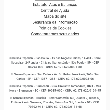
Carreiras
Cobrança
Estatuto, Atas e Balanços
Distribuidores e representantes
Crédito
Central de Ajuda
Estrutura Organizacional
Curso Gratuito de Saúde Financeira
Mapa do site
Ética e Compliance
Decisão
Segurança da Informação
Novas Marcas
Empreendedorismo
Política de Cookies
Quem somos
Estudos e Pesquisas
Como tratamos seus dados
Sala de Imprensa
Finanças
Sustentabilidade
Gestão de clientes e fornecedores
Histórias de sucesso
Indicadores Econômicos
© Serasa Experian - São Paulo - Av das Nações Unidas, 14.401 - Torre
Inovação e Tecnologia
Sucupira - 24º andar - Chácara Sto. Antônio - São Paulo - SP - CEP
Leis e impostos
04794-000 - CNPJ 62.173.620/0001-80
Marketing
© Serasa Experian - São Carlos - Av. Dr. Heitor José Reali, 360 - São
MEI
Carlos - SP
- CEP 13571-385 - CNPJ 62.173.620/0093-06
Open Finance
© Serasa Experian - Blumenau - Rua Almirante Tamandaré, 1024 - Vila
Proteção de Dados
Nova - Blumenau - SC - CEP 89035-000 - CNPJ 62.173.620/0104-95
RH
© Serasa Experian - Brasília - Setor Comercial Sul, Quadra 2, Bloco C,
Sustentabilidade Corporativa
Edifício Paulo Sarasate, 5º andar, Bairro Asa Sul, Brasília - DF - CEP
70302-911 - CNPJ 62.173.620/0131-68