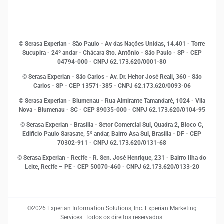
Sala de Imprensa
Finanças
Sustentabilidade
Gestão de clientes e fornecedores
Histórias de sucesso
Indicadores Econômicos
© Serasa Experian - São Paulo - Av das Nações Unidas, 14.401 - Torre
Inovação e Tecnologia
Sucupira - 24º andar - Chácara Sto. Antônio - São Paulo - SP - CEP
Leis e impostos
04794-000 - CNPJ 62.173.620/0001-80
Marketing
© Serasa Experian - São Carlos - Av. Dr. Heitor José Reali, 360 - São
MEI
Carlos - SP
- CEP 13571-385 - CNPJ 62.173.620/0093-06
Open Finance
© Serasa Experian - Blumenau - Rua Almirante Tamandaré, 1024 - Vila
Proteção de Dados
Nova - Blumenau - SC - CEP 89035-000 - CNPJ 62.173.620/0104-95
RH
© Serasa Experian - Brasília - Setor Comercial Sul, Quadra 2, Bloco C,
Sustentabilidade Corporativa
Edifício Paulo Sarasate, 5º andar, Bairro Asa Sul, Brasília - DF - CEP
70302-911 - CNPJ 62.173.620/0131-68
© Serasa Experian - Recife - R. Sen. José Henrique, 231 - Bairro Ilha do
Leite, Recife – PE - CEP 50070-460 - CNPJ 62.173.620/0133-20
©2026 Experian Information Solutions, Inc. Experian Marketing
Services. Todos os direitos reservados.