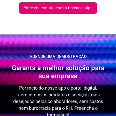
erros, prejuízos e penalidades para as empresas.
formalizar a contratação.
Entre em contato com a nossa equipe
AGENDE UMA DEMOSTRAÇÃO
Garanta a melhor solução para
sua empresa
Por meio do nosso app e portal digital,
oferecemos os produtos e serviços mais
desejados pelos colaboradores, sem custos
nem burocracia para o RH. Preencha o
formulário!