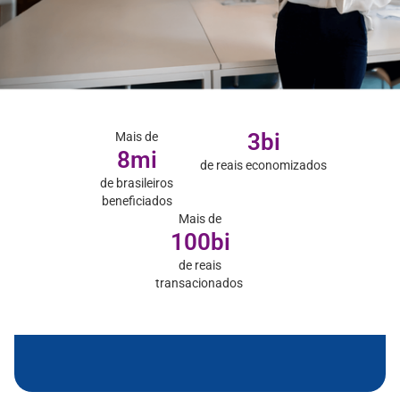
3
bi
Mais de
8
mi
de reais economizados
de brasileiros
beneficiados
Mais de
100
bi
de reais
transacionados