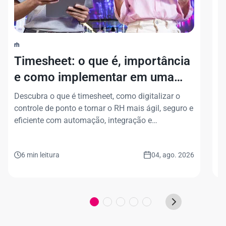
rh
rh
Timesheet: o que é, importância
H
e como implementar em uma
i
empresa
j
Descubra o que é timesheet, como digitalizar o
En
controle de ponto e tornar o RH mais ágil, seguro e
ga
eficiente com automação, integração e
to
conformidade legal.
6 min leitura
04, ago. 2026