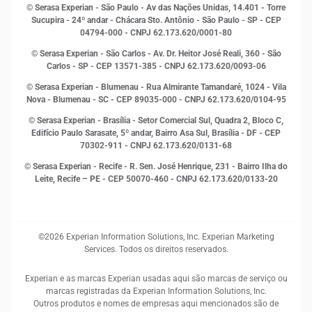
© Serasa Experian - São Paulo - Av das Nações Unidas, 14.401 - Torre
Inovação e Tecnologia
Sucupira - 24º andar - Chácara Sto. Antônio - São Paulo - SP - CEP
Leis e impostos
04794-000 - CNPJ 62.173.620/0001-80
Marketing
© Serasa Experian - São Carlos - Av. Dr. Heitor José Reali, 360 - São
MEI
Carlos - SP
- CEP 13571-385 - CNPJ 62.173.620/0093-06
Open Finance
© Serasa Experian - Blumenau - Rua Almirante Tamandaré, 1024 - Vila
Proteção de Dados
Nova - Blumenau - SC - CEP 89035-000 - CNPJ 62.173.620/0104-95
RH
© Serasa Experian - Brasília - Setor Comercial Sul, Quadra 2, Bloco C,
Sustentabilidade Corporativa
Edifício Paulo Sarasate, 5º andar, Bairro Asa Sul, Brasília - DF - CEP
70302-911 - CNPJ 62.173.620/0131-68
© Serasa Experian - Recife - R. Sen. José Henrique, 231 - Bairro Ilha do
Leite, Recife – PE - CEP 50070-460 - CNPJ 62.173.620/0133-20
©2026 Experian Information Solutions, Inc. Experian Marketing
Services. Todos os direitos reservados.
Experian e as marcas Experian usadas aqui são marcas de serviço ou
marcas registradas da Experian Information Solutions, Inc.
Outros produtos e nomes de empresas aqui mencionados são de