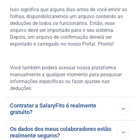
Isso significa que alguns dias antes de você emitir as
folhas, disponibilizaremos um arquivo contendo as
deduções de todos os funcionários. Então, esse
arquivo deve ser importado para o seu sistema.
Depois, um arquivo de confirmação deverá ser
exportado e carregado no nosso Portal. Pronto!
Você também poderá acessar nossa plataforma
manualmente a qualquer momento para pesquisar
informações específicas ou fazer ajustes nas
deduções.
Contratar a SalaryFits é realmente
gratuito?
Sim! Contratar a SalaryFits não gera custos para as
Os dados dos meus colaboradores estão
realmente seguros?
empresas (não é pegadinha). Nossa remuneração