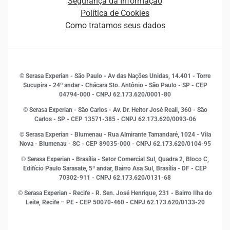
Segurança da Informação
Novas Marcas
Empreendedorismo
Política de Cookies
Quem somos
Estudos e Pesquisas
Como tratamos seus dados
Sala de Imprensa
Finanças
Sustentabilidade
Gestão de clientes e fornecedores
Histórias de sucesso
Indicadores Econômicos
© Serasa Experian - São Paulo - Av das Nações Unidas, 14.401 - Torre
Inovação e Tecnologia
Sucupira - 24º andar - Chácara Sto. Antônio - São Paulo - SP - CEP
Leis e impostos
04794-000 - CNPJ 62.173.620/0001-80
Marketing
© Serasa Experian - São Carlos - Av. Dr. Heitor José Reali, 360 - São
MEI
Carlos - SP
- CEP 13571-385 - CNPJ 62.173.620/0093-06
Open Finance
© Serasa Experian - Blumenau - Rua Almirante Tamandaré, 1024 - Vila
Proteção de Dados
Nova - Blumenau - SC - CEP 89035-000 - CNPJ 62.173.620/0104-95
RH
© Serasa Experian - Brasília - Setor Comercial Sul, Quadra 2, Bloco C,
Sustentabilidade Corporativa
Edifício Paulo Sarasate, 5º andar, Bairro Asa Sul, Brasília - DF - CEP
70302-911 - CNPJ 62.173.620/0131-68
© Serasa Experian - Recife - R. Sen. José Henrique, 231 - Bairro Ilha do
Leite, Recife – PE - CEP 50070-460 - CNPJ 62.173.620/0133-20