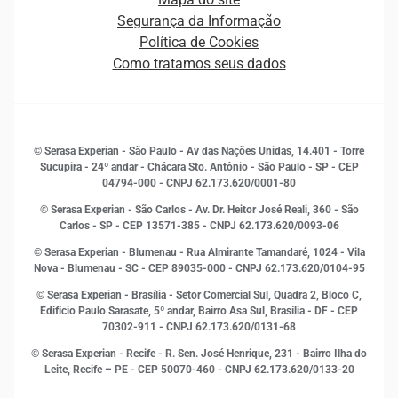
Ética e Compliance
Decisão
Segurança da Informação
Novas Marcas
Empreendedorismo
Política de Cookies
Quem somos
Estudos e Pesquisas
Como tratamos seus dados
Sala de Imprensa
Finanças
Sustentabilidade
Gestão de clientes e fornecedores
Histórias de sucesso
Indicadores Econômicos
© Serasa Experian - São Paulo - Av das Nações Unidas, 14.401 - Torre
Inovação e Tecnologia
Sucupira - 24º andar - Chácara Sto. Antônio - São Paulo - SP - CEP
Leis e impostos
04794-000 - CNPJ 62.173.620/0001-80
Marketing
© Serasa Experian - São Carlos - Av. Dr. Heitor José Reali, 360 - São
MEI
Carlos - SP
- CEP 13571-385 - CNPJ 62.173.620/0093-06
Open Finance
© Serasa Experian - Blumenau - Rua Almirante Tamandaré, 1024 - Vila
Proteção de Dados
Nova - Blumenau - SC - CEP 89035-000 - CNPJ 62.173.620/0104-95
RH
© Serasa Experian - Brasília - Setor Comercial Sul, Quadra 2, Bloco C,
Sustentabilidade Corporativa
Edifício Paulo Sarasate, 5º andar, Bairro Asa Sul, Brasília - DF - CEP
70302-911 - CNPJ 62.173.620/0131-68
© Serasa Experian - Recife - R. Sen. José Henrique, 231 - Bairro Ilha do
Leite, Recife – PE - CEP 50070-460 - CNPJ 62.173.620/0133-20