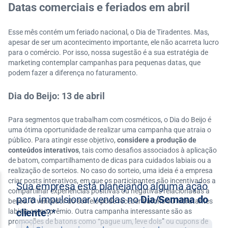
Datas comerciais e feriados em abril
Esse mês contém um feriado nacional, o Dia de Tiradentes. Mas,
apesar de ser um acontecimento importante, ele não acarreta lucro
para o comércio. Por isso, nossa sugestão é a sua estratégia de
marketing contemplar campanhas para pequenas datas, que
podem fazer a diferença no faturamento.
Dia do Beijo: 13 de abril
Para segmentos que trabalham com cosméticos, o Dia do Beijo é
uma ótima oportunidade de realizar uma campanha que atraia o
público. Para atingir esse objetivo,
considere a produção de
conteúdos interativos
, tais como desafios associados à aplicação
de batom, compartilhamento de dicas para cuidados labiais ou a
realização de sorteios. No caso do sorteio, uma ideia é a empresa
criar posts interativos, em que os participantes são incentivados a
compartilhar experiências positivas ou negativas relacionadas a
beijos. O vencedor do sorteio pode receber batons ou hidratantes
labiais como prêmio. Outra campanha interessante são as
promoções de batons como “pague um, leve dois” ou cupons de