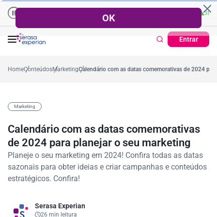
sas | Recuperação de Crédito
Cartão de Crédito | Cadastro Positivo
Percentual no mês
53,7%
Percentual médio no ano
38,7%
Percentua
Tick
Entrar
Home
Conteúdos
Marketing
Calendário com as datas comemorativas de 2024 para 
Marketing
Calendário com as datas comemorativas
de 2024 para planejar o seu marketing
Planeje o seu marketing em 2024! Confira todas as datas
sazonais para obter ideias e criar campanhas e conteúdos
estratégicos. Confira!
Serasa Experian
26 min leitura