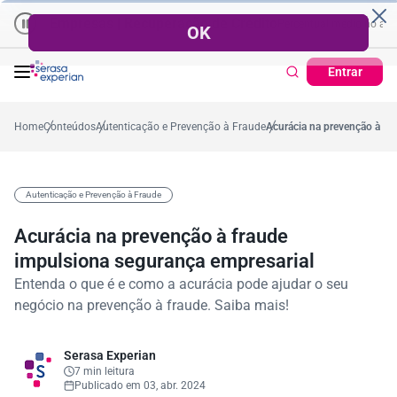
Empresas | Recuperação de Crédito
Cartão de Crédito | Cadastro
no ano
5,4%
57,2%
Percentual no mês
53,7%
Percentual médio no ano
Entrar
Home
Conteúdos
Autenticação e Prevenção à Fraude
Acurácia na prevenção à fr
Autenticação e Prevenção à Fraude
Acurácia na prevenção à fraude
impulsiona segurança empresarial
Entenda o que é e como a acurácia pode ajudar o seu
negócio na prevenção à fraude. Saiba mais!
Serasa Experian
7 min leitura
Publicado em 03, abr. 2024