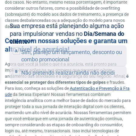
dos casos. No entanto, mesmo nessa porcentagem, é importante
considerar outros fatores, como a possibilidade de overfitting
(sobreajuste) do modelo aos dados de treinamento, a presença de
classes desbalanceadas ou a adequação do modelo para novos
dados.
Conte com nossas soluções e garanta um
alto nível de acurácia!
Agora que você já sabe o que é a acurácia, está pronto para
implementar ações na sua empresa que garantam o bom
andamento das atividades e a segurança do seu negócio. Afinal,
é
essencial se proteger dos diferentes tipos de golpes
e fraudes.
Para isso, conheça as soluções de
Autenticação e Prevenção à Fra
ude
da Serasa Experian! Nossas ferramentas combinam
inteligência analítica com a melhor base de dados do mercado para
proteger toda a sua jornada de interação digital com os clientes,
mantendo um alto nível de acurácia. Nossas ferramentas permitem
que você embarque em uma jornada de autenticação contínua,
sempre considerando as etapas de onboarding do consumidor,
login ou, até mesmo, transacionais. Isso inclui tecnologias de