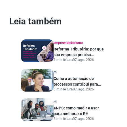
Leia também
empreendedorismo
Reforma Tributária: por que
sua empresa precisa
3 min leitura
07, ago. 2026
começar a se preparar
agora?
rh
Como a automação de
processos contribui para
6 min leitura
07, ago. 2026
uma gestão pública mais
eficiente
rh
eNPS: como medir e usar
para melhorar o RH
6 min leitura
07, ago. 2026