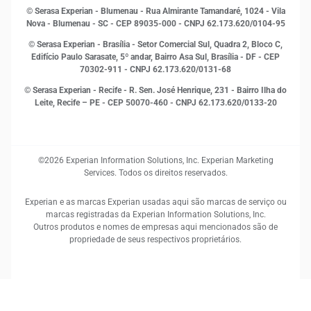
Open Finance
© Serasa Experian - Blumenau - Rua Almirante Tamandaré, 1024 - Vila
Proteção de Dados
Nova - Blumenau - SC - CEP 89035-000 - CNPJ 62.173.620/0104-95
RH
© Serasa Experian - Brasília - Setor Comercial Sul, Quadra 2, Bloco C,
Sustentabilidade Corporativa
Edifício Paulo Sarasate, 5º andar, Bairro Asa Sul, Brasília - DF - CEP
70302-911 - CNPJ 62.173.620/0131-68
© Serasa Experian - Recife - R. Sen. José Henrique, 231 - Bairro Ilha do
Leite, Recife – PE - CEP 50070-460 - CNPJ 62.173.620/0133-20
©2026 Experian Information Solutions, Inc. Experian Marketing
Services. Todos os direitos reservados.
Experian e as marcas Experian usadas aqui são marcas de serviço ou
marcas registradas da Experian Information Solutions, Inc.
Outros produtos e nomes de empresas aqui mencionados são de
propriedade de seus respectivos proprietários.