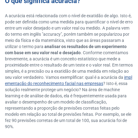
O que significa acurácia?
A acurácia está relacionada com o nível de exatidão de algo. Isto é,
pode ser definida como uma medida para quantificar o nível de erro
entre um valor desejado e um valor real ou medido. A palavra vem
do termo em inglês "accuracy", porém também se popularizou por
meio da física e da matemática, visto que as áreas passaram a
utilizar o termo para
analisar os resultados de um experimento
com base em seu valor real e desejado
. Conforme comentamos
brevemente, a acurácia é um conceito estatístico que mede a
proximidade entre o resultado de um teste e o valor real. Em termos
simples, é a precisão ou a exatidão de uma medida em relação ao
seu valor verdadeiro. Vamos exemplificar: qual é a acurácia da
impl
ementação do reconhecimento facial nas empresas
? Isto é, essa
solução realmente protege um negócio? Na área de machine
learning e de análise de dados, ela é frequentemente usada para
avaliar o desempenho de um modelo de classificação,
representando a proporção de previsões corretas feitas pelo
modelo em relação ao total de previsões feitas. Por exemplo, se ele
fez 90 previsões corretas de um total de 100, sua acurácia foi de
90%.