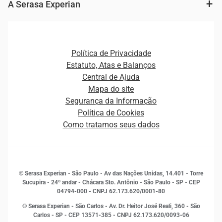
Fintechs
Cobrança e Recuperação de Dívidas
A Serasa Experian
Ver todo o conteúdo
Gestão de cliente e de portfólio
Agronegócio
Open Finance
Atualização Cadastral e Financeira para Pessoa Jurídica
Autenticação e Prevenção à Fraude
Pequenas e Médias Empresas
Canais de Atendimento
Carreiras
Plataformas e Motores de decisão
Política de Privacidade
Carreiras
Cobrança
Estatuto, Atas e Balanços
Distribuidores e representantes
Crédito
Central de Ajuda
Estrutura Organizacional
Curso Gratuito de Saúde Financeira
Mapa do site
Ética e Compliance
Decisão
Segurança da Informação
Novas Marcas
Empreendedorismo
Política de Cookies
Quem somos
Estudos e Pesquisas
Como tratamos seus dados
Sala de Imprensa
Finanças
Sustentabilidade
Gestão de clientes e fornecedores
Histórias de sucesso
Indicadores Econômicos
© Serasa Experian - São Paulo - Av das Nações Unidas, 14.401 - Torre
Inovação e Tecnologia
Sucupira - 24º andar - Chácara Sto. Antônio - São Paulo - SP - CEP
Leis e impostos
04794-000 - CNPJ 62.173.620/0001-80
Marketing
© Serasa Experian - São Carlos - Av. Dr. Heitor José Reali, 360 - São
MEI
Carlos - SP
- CEP 13571-385 - CNPJ 62.173.620/0093-06