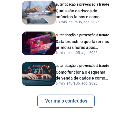
autenticação e prevenção à fraude
Quais são os riscos de
anúncios falsos e como
13 min leitura
05, ago. 2026
proteger seu negócio?
autenticação e prevenção à fraude
Data breach: o que fazer nas
primeiras horas após
6 min leitura
05, ago. 2026
vazamento de dados?
autenticação e prevenção à fraude
Como funciona o esquema
de venda de dados e como
6 min leitura
05, ago. 2026
proteger sua empresa?
Ver mais conteúdos