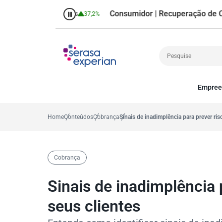
Consumidor | Recuperação de Crédito
%
Percentual no mês
37,2%
P
Empree
Cobrança
A
Crédito
P
Home
Conteúdos
Cobrança
Sinais de inadimplência para prever ri
Empreendedoris
Gestão de cliente
Decisão
Cobrança
MEI
Finanças
Sinais de inadimplência
Marketing
seus clientes