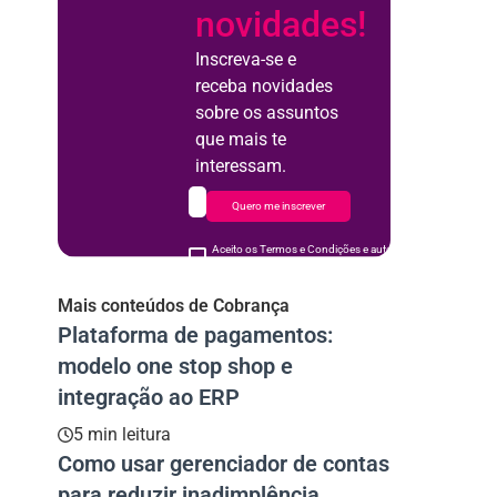
novidades!
Inscreva-se e
receba novidades
sobre os assuntos
que mais te
interessam.
Quero me inscrever
Aceito os Termos e Condições e autorizo o uso de meus d
acordo
Mais conteúdos de Cobrança
Plataforma de pagamentos:
modelo one stop shop e
integração ao ERP
5 min leitura
Como usar gerenciador de contas
para reduzir inadimplência