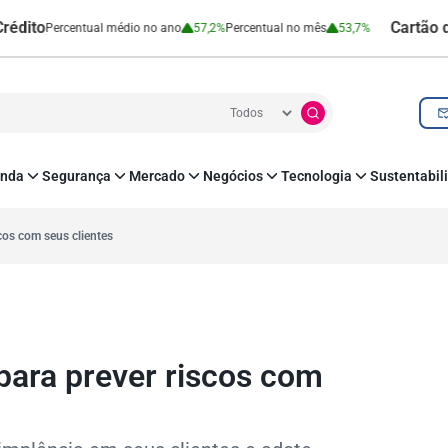
Cartão de Crédi
ercentual médio no ano
57,2%
Percentual no mês
53,7%
nda
Segurança
Mercado
Negócios
Tecnologia
Sustentabil
utenticação e Prevenção à Fraude
Leis e Impostos
Agronegócio
Inovação e Tecnologia
Responsabilidade
roteção de Dados
Open Finance
RH
O corre de quem f
scos com seus clientes
mo
Estudos e Pesquisas
s e fornecedores
Indicadores Econômicos
Cadastro Positivo
 para prever riscos com