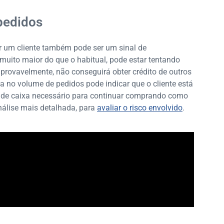
pedidos
 um cliente também pode ser um sinal de
muito maior do que o habitual, pode estar tentando
, provavelmente, não conseguirá obter crédito de outros
a no volume de pedidos pode indicar que o cliente está
xo de caixa necessário para continuar comprando como
lise mais detalhada, para
avaliar o risco envolvido
.