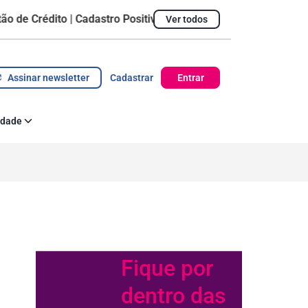
rédito | Cadastro Positivo
Ver todos
Ticket Médio
R$ 1.428,09
Pontualidade do pag
Assinar newsletter
Cadastrar
Entrar
idade
 Corporativa
az acontecer
Fique por
dentro das