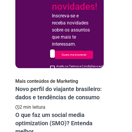
novidades!
Inscreva-se e
receba novidades
sobre os assuntos
que mais te
interessam.
Quero me inscrever
Aceito os Termos e Condições e autorizo o uso de meus d
acordo
Mais conteúdos de Marketing
Novo perfil do viajante brasileiro:
dados e tendências de consumo
2 min leitura
O que faz um social media
optimization (SMO)? Entenda
melhor