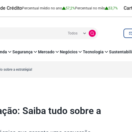
ito
Cartão de C
Percentual médio no ano
57,2%
Percentual no mês
53,7%
nda
Segurança
Mercado
Negócios
Tecnologia
Sustentabil
utenticação e Prevenção à Fraude
Leis e Impostos
Agronegócio
Inovação e Tecnologia
Responsabilidade
roteção de Dados
Open Finance
RH
O corre de quem f
o sobre a estratégia!
mo
Estudos e Pesquisas
s e fornecedores
Indicadores Econômicos
Cadastro Positivo
ação: Saiba tudo sobre a