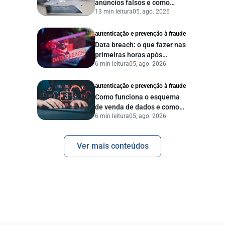
anúncios falsos e como
13 min leitura
05, ago. 2026
proteger seu negócio?
autenticação e prevenção à fraude
Data breach: o que fazer nas
primeiras horas após
6 min leitura
05, ago. 2026
vazamento de dados?
autenticação e prevenção à fraude
Como funciona o esquema
de venda de dados e como
6 min leitura
05, ago. 2026
proteger sua empresa?
Ver mais conteúdos