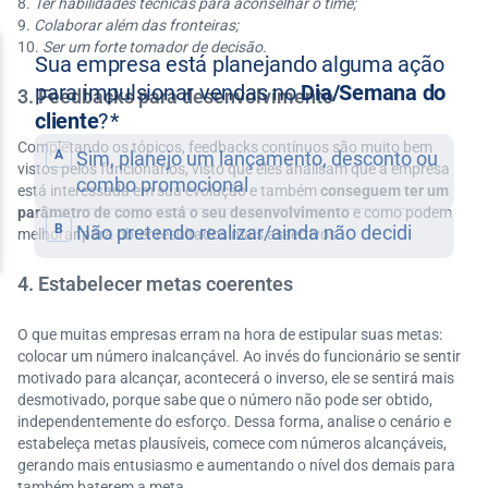
Ter habilidades técnicas para aconselhar o time;
Colaborar além das fronteiras;
Ser um forte tomador de decisão.
3. Feedbacks para desenvolvimento
Completando os tópicos, feedbacks contínuos são muito bem
vistos pelos funcionários, visto que eles analisam que a empresa
está interessada em sua evolução e também
conseguem ter um
parâmetro de como está o seu desenvolvimento
e como podem
melhorar para obter resultados mais assertivos.
4. Estabelecer metas coerentes
O que muitas empresas erram na hora de estipular suas metas:
colocar um número inalcançável. Ao invés do funcionário se sentir
motivado para alcançar, acontecerá o inverso, ele se sentirá mais
desmotivado, porque sabe que o número não pode ser obtido,
independentemente do esforço. Dessa forma, analise o cenário e
estabeleça metas plausíveis, comece com números alcançáveis,
gerando mais entusiasmo e aumentando o nível dos demais para
também baterem a meta.