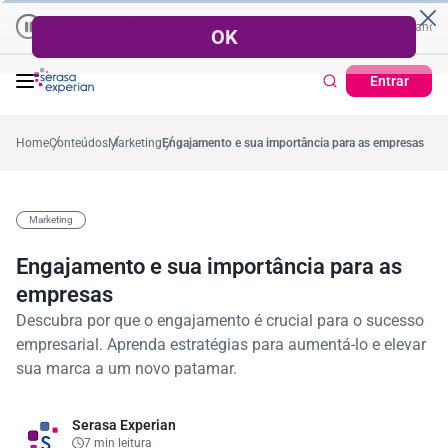
Empresas | Recuperação de Crédito
Cartão de Crédito | Cadastro 
o ano
5,4%
57,2%
Percentual no mês
53,7%
Percentual médio no ano
Entrar
Home
Conteúdos
Marketing
Engajamento e sua importância para as empresas
Marketing
Engajamento e sua importância para as
empresas
Descubra por que o engajamento é crucial para o sucesso
empresarial. Aprenda estratégias para aumentá-lo e elevar
sua marca a um novo patamar.
Serasa Experian
7 min leitura