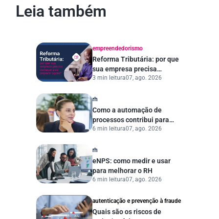
Leia também
empreendedorismo
Reforma Tributária: por que
sua empresa precisa
3 min leitura
07, ago. 2026
começar a se preparar
agora?
rh
Como a automação de
processos contribui para
6 min leitura
07, ago. 2026
uma gestão pública mais
eficiente
rh
eNPS: como medir e usar
para melhorar o RH
6 min leitura
07, ago. 2026
autenticação e prevenção à fraude
Quais são os riscos de