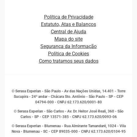
Open Finance
Atualização Cadastral e Financeira para Pessoa Jurídica
Autenticação e Prevenção à Fraude
Pequenas e Médias Empresas
Canais de Atendimento
Carreiras
Plataformas e Motores de decisão
Política de Privacidade
Carreiras
Cobrança
Estatuto, Atas e Balanços
Distribuidores e representantes
Crédito
Central de Ajuda
Estrutura Organizacional
Curso Gratuito de Saúde Financeira
Mapa do site
Ética e Compliance
Decisão
Segurança da Informação
Novas Marcas
Empreendedorismo
Política de Cookies
Quem somos
Estudos e Pesquisas
Como tratamos seus dados
Sala de Imprensa
Finanças
Sustentabilidade
Gestão de clientes e fornecedores
Histórias de sucesso
Indicadores Econômicos
© Serasa Experian - São Paulo - Av das Nações Unidas, 14.401 - Torre
Inovação e Tecnologia
Sucupira - 24º andar - Chácara Sto. Antônio - São Paulo - SP - CEP
Leis e impostos
04794-000 - CNPJ 62.173.620/0001-80
Marketing
© Serasa Experian - São Carlos - Av. Dr. Heitor José Reali, 360 - São
MEI
Carlos - SP
- CEP 13571-385 - CNPJ 62.173.620/0093-06
Open Finance
© Serasa Experian - Blumenau - Rua Almirante Tamandaré, 1024 - Vila
Proteção de Dados
Nova - Blumenau - SC - CEP 89035-000 - CNPJ 62.173.620/0104-95