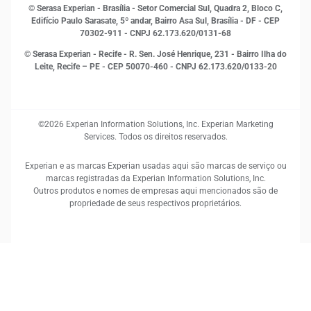
RH
© Serasa Experian - Brasília - Setor Comercial Sul, Quadra 2, Bloco C,
Sustentabilidade Corporativa
Edifício Paulo Sarasate, 5º andar, Bairro Asa Sul, Brasília - DF - CEP
70302-911 - CNPJ 62.173.620/0131-68
© Serasa Experian - Recife - R. Sen. José Henrique, 231 - Bairro Ilha do
Leite, Recife – PE - CEP 50070-460 - CNPJ 62.173.620/0133-20
©2026 Experian Information Solutions, Inc. Experian Marketing
Services. Todos os direitos reservados.
Experian e as marcas Experian usadas aqui são marcas de serviço ou
marcas registradas da Experian Information Solutions, Inc.
Outros produtos e nomes de empresas aqui mencionados são de
propriedade de seus respectivos proprietários.