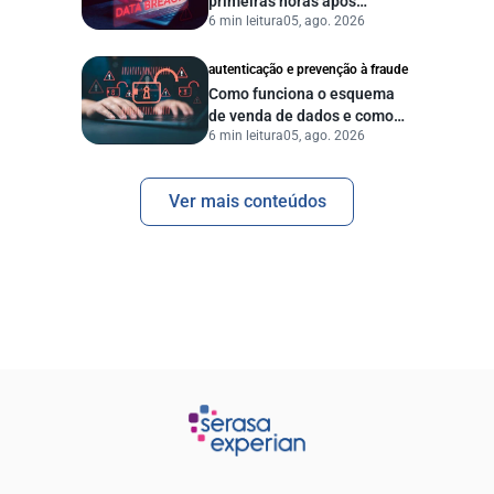
primeiras horas após
6 min leitura
05, ago. 2026
vazamento de dados?
autenticação e prevenção à fraude
Como funciona o esquema
de venda de dados e como
6 min leitura
05, ago. 2026
proteger sua empresa?
Ver mais conteúdos