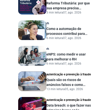
Reforma Tributária: por que
sua empresa precisa
3 min leitura
07, ago. 2026
começar a se preparar
agora?
rh
Como a automação de
processos contribui para
6 min leitura
07, ago. 2026
uma gestão pública mais
eficiente
rh
eNPS: como medir e usar
para melhorar o RH
6 min leitura
07, ago. 2026
autenticação e prevenção à fraude
Quais são os riscos de
anúncios falsos e como
13 min leitura
05, ago. 2026
proteger seu negócio?
autenticação e prevenção à fraude
Data breach: o que fazer nas