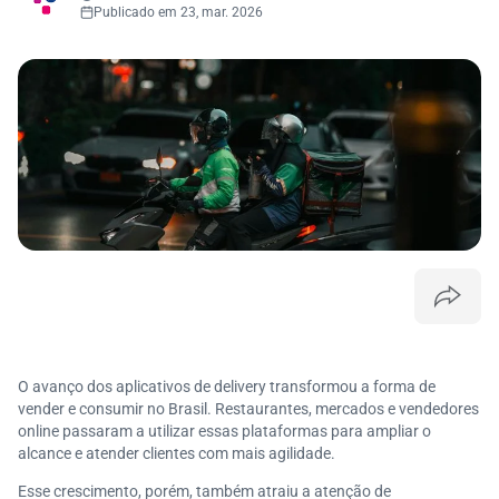
Publicado em 23, mar. 2026
O avanço dos aplicativos de delivery transformou a forma de
vender e consumir no Brasil. Restaurantes, mercados e vendedores
online passaram a utilizar essas plataformas para ampliar o
alcance e atender clientes com mais agilidade.
Esse crescimento, porém, também atraiu a atenção de