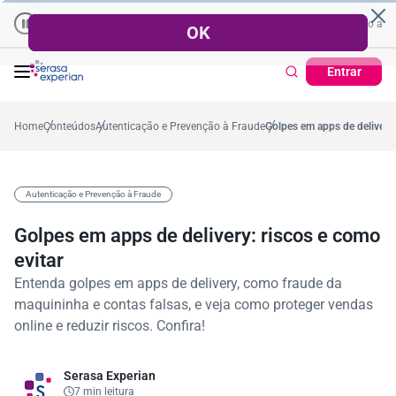
Empresas | Recuperação de Crédito
Cartão de Crédito | Cadastro Pos
o
,4%
57,2%
Percentual no mês
53,7%
Percentual médio no ano
3
Entrar
Home
Conteúdos
Autenticação e Prevenção à Fraude
Golpes em apps de delivery:
Autenticação e Prevenção à Fraude
Golpes em apps de delivery: riscos e como
evitar
Entenda golpes em apps de delivery, como fraude da
maquininha e contas falsas, e veja como proteger vendas
online e reduzir riscos. Confira!
Serasa Experian
7 min leitura