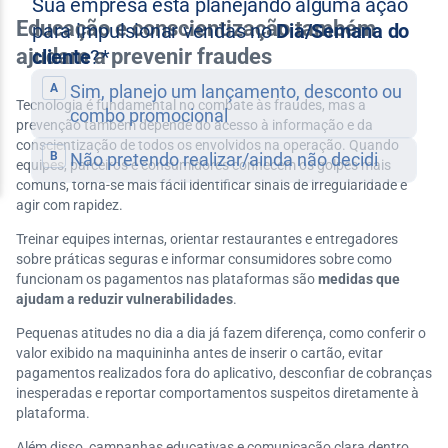
Educação e conscientização também
ajudam a prevenir fraudes
Tecnologia é fundamental no combate às fraudes, mas a
prevenção também depende do acesso à informação e da
conscientização de todos os envolvidos na operação. Quando
equipes, parceiros e consumidores conhecem os golpes mais
comuns, torna-se mais fácil identificar sinais de irregularidade e
agir com rapidez.
Treinar equipes internas, orientar restaurantes e entregadores
sobre práticas seguras e informar consumidores sobre como
funcionam os pagamentos nas plataformas são
medidas que
ajudam a reduzir vulnerabilidades
.
Pequenas atitudes no dia a dia já fazem diferença, como conferir o
valor exibido na maquininha antes de inserir o cartão, evitar
pagamentos realizados fora do aplicativo, desconfiar de cobranças
inesperadas e reportar comportamentos suspeitos diretamente à
plataforma.
Além disso, campanhas educativas e comunicação clara dentro