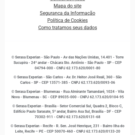
Estrutura Organizacional
Curso Gratuito de Saúde Financeira
Mapa do site
Ética e Compliance
Decisão
Segurança da Informação
Novas Marcas
Empreendedorismo
Política de Cookies
Quem somos
Estudos e Pesquisas
Como tratamos seus dados
Sala de Imprensa
Finanças
Sustentabilidade
Gestão de clientes e fornecedores
Histórias de sucesso
Indicadores Econômicos
© Serasa Experian - São Paulo - Av das Nações Unidas, 14.401 - Torre
Inovação e Tecnologia
Sucupira - 24º andar - Chácara Sto. Antônio - São Paulo - SP - CEP
Leis e impostos
04794-000 - CNPJ 62.173.620/0001-80
Marketing
© Serasa Experian - São Carlos - Av. Dr. Heitor José Reali, 360 - São
MEI
Carlos - SP
- CEP 13571-385 - CNPJ 62.173.620/0093-06
Open Finance
© Serasa Experian - Blumenau - Rua Almirante Tamandaré, 1024 - Vila
Proteção de Dados
Nova - Blumenau - SC - CEP 89035-000 - CNPJ 62.173.620/0104-95
RH
© Serasa Experian - Brasília - Setor Comercial Sul, Quadra 2, Bloco C,
Sustentabilidade Corporativa
Edifício Paulo Sarasate, 5º andar, Bairro Asa Sul, Brasília - DF - CEP
70302-911 - CNPJ 62.173.620/0131-68
© Serasa Experian - Recife - R. Sen. José Henrique, 231 - Bairro Ilha do
Leite, Recife – PE - CEP 50070-460 - CNPJ 62.173.620/0133-20