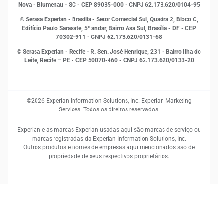
Proteção de Dados
Nova - Blumenau - SC - CEP 89035-000 - CNPJ 62.173.620/0104-95
RH
© Serasa Experian - Brasília - Setor Comercial Sul, Quadra 2, Bloco C,
Sustentabilidade Corporativa
Edifício Paulo Sarasate, 5º andar, Bairro Asa Sul, Brasília - DF - CEP
70302-911 - CNPJ 62.173.620/0131-68
© Serasa Experian - Recife - R. Sen. José Henrique, 231 - Bairro Ilha do
Leite, Recife – PE - CEP 50070-460 - CNPJ 62.173.620/0133-20
©2026 Experian Information Solutions, Inc. Experian Marketing
Services. Todos os direitos reservados.
Experian e as marcas Experian usadas aqui são marcas de serviço ou
marcas registradas da Experian Information Solutions, Inc.
Outros produtos e nomes de empresas aqui mencionados são de
propriedade de seus respectivos proprietários.