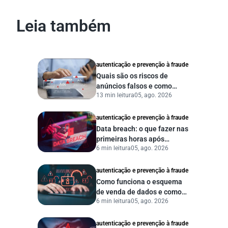
Leia também
autenticação e prevenção à fraude
Quais são os riscos de
anúncios falsos e como
13 min leitura
05, ago. 2026
proteger seu negócio?
autenticação e prevenção à fraude
Data breach: o que fazer nas
primeiras horas após
6 min leitura
05, ago. 2026
vazamento de dados?
autenticação e prevenção à fraude
Como funciona o esquema
de venda de dados e como
6 min leitura
05, ago. 2026
proteger sua empresa?
autenticação e prevenção à fraude