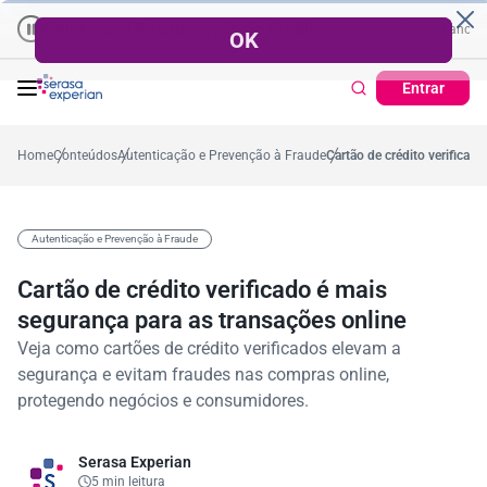
Empresas | Recuperação de Crédito
Cartão de Crédito | Cadastro P
o ano
57,2%
Percentual no mês
53,7%
Percentual médio no ano
38,7
Entrar
Home
Conteúdos
Autenticação e Prevenção à Fraude
Cartão de crédito verificad
Autenticação e Prevenção à Fraude
Cartão de crédito verificado é mais
segurança para as transações online
Veja como cartões de crédito verificados elevam a
segurança e evitam fraudes nas compras online,
protegendo negócios e consumidores.
Serasa Experian
5 min leitura