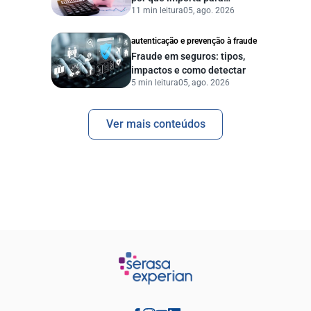
11 min leitura
05, ago. 2026
pessoas e empresas?
autenticação e prevenção à fraude
Fraude em seguros: tipos,
impactos e como detectar
5 min leitura
05, ago. 2026
Ver mais conteúdos