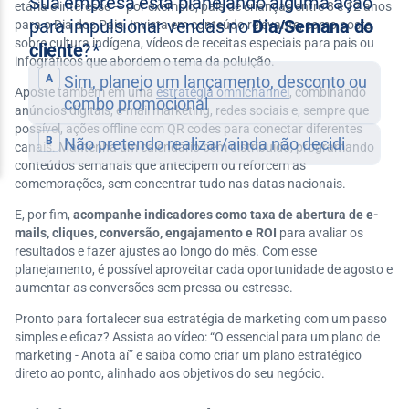
etária e interesse — por exemplo, pais de crianças entre 8 e 12 anos
para o Dia dos Pais. Invista em conteúdo relevante, como posts
sobre cultura indígena, vídeos de receitas especiais para pais ou
infográficos que abordem o tema da poluição.
Aposte também em uma
estratégia omnichannel
, combinando
anúncios digitais, e-mail marketing, redes sociais e, sempre que
possível, ações offline com QR codes para conectar diferentes
canais. Mantenha um calendário bem distribuído, programando
conteúdos semanais que antecipem ou reforcem as
comemorações, sem concentrar tudo nas datas nacionais.
E, por fim,
acompanhe indicadores como taxa de abertura de e-
mails, cliques, conversão, engajamento e ROI
para avaliar os
resultados e fazer ajustes ao longo do mês. Com esse
planejamento, é possível aproveitar cada oportunidade de agosto e
aumentar as conversões sem pressa ou estresse.
Pronto para fortalecer sua estratégia de marketing com um passo
simples e eficaz? Assista ao vídeo: “O essencial para um plano de
marketing - Anota aí” e saiba como criar um plano estratégico
direto ao ponto, alinhado aos objetivos do seu negócio.