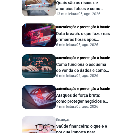
Quais são os riscos de
anúncios falsos e como
13 min leitura
05, ago. 2026
proteger seu negócio?
autenticação e prevenção à fraude
Data breach: o que fazer nas
primeiras horas após
6 min leitura
05, ago. 2026
vazamento de dados?
autenticação e prevenção à fraude
Como funciona o esquema
de venda de dados e como
6 min leitura
05, ago. 2026
proteger sua empresa?
autenticação e prevenção à fraude
Ataques de força bruta:
como proteger negócios e
7 min leitura
05, ago. 2026
dados digitais
finanças
Saúde financeira: o que é e
por que importa para