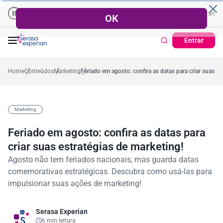
Empresas | Recuperação de Crédito
Cartão de Crédito | Cadastro 
o ano
57,2%
Percentual no mês
53,7%
Percentual médio no ano
38,7%
P
Entrar
Home
Conteúdos
Marketing
Feriado em agosto: confira as datas para criar suas es
Marketing
Feriado em agosto: confira as datas para
criar suas estratégias de marketing!
Agosto não tem feriados nacionais, mas guarda datas
comemorativas estratégicas. Descubra como usá-las para
impulsionar suas ações de marketing!
Serasa Experian
6 min leitura