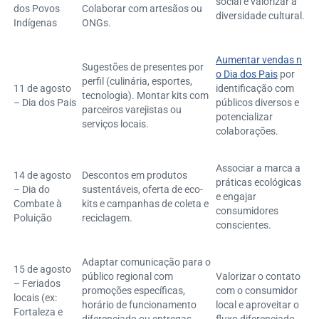
social e valorizar a
dos Povos
Colaborar com artesãos ou
diversidade cultural.
Indígenas
ONGs.
Aumentar vendas n
Sugestões de presentes por
o Dia dos Pais
por
perfil (culinária, esportes,
11 de agosto
identificação com
tecnologia). Montar kits com
– Dia dos Pais
públicos diversos e
parceiros varejistas ou
potencializar
serviços locais.
colaborações.
Associar a marca a
14 de agosto
Descontos em produtos
práticas ecológicas
– Dia do
sustentáveis, oferta de eco-
e engajar
Combate à
kits e campanhas de coleta e
consumidores
Poluição
reciclagem.
conscientes.
Adaptar comunicação para o
15 de agosto
público regional com
Valorizar o contato
– Feriados
promoções específicas,
com o consumidor
locais (ex:
horário de funcionamento
local e aproveitar o
Fortaleza e