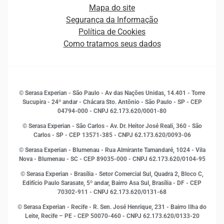
Estrutura Organizacional
Curso Gratuito de Saúde Financeira
Mapa do site
Ética e Compliance
Decisão
Segurança da Informação
Novas Marcas
Empreendedorismo
Política de Cookies
Quem somos
Estudos e Pesquisas
Como tratamos seus dados
Sala de Imprensa
Finanças
Sustentabilidade
Gestão de clientes e fornecedores
Histórias de sucesso
Indicadores Econômicos
© Serasa Experian - São Paulo - Av das Nações Unidas, 14.401 - Torre
Inovação e Tecnologia
Sucupira - 24º andar - Chácara Sto. Antônio - São Paulo - SP - CEP
Leis e impostos
04794-000 - CNPJ 62.173.620/0001-80
Marketing
© Serasa Experian - São Carlos - Av. Dr. Heitor José Reali, 360 - São
MEI
Carlos - SP
- CEP 13571-385 - CNPJ 62.173.620/0093-06
Open Finance
© Serasa Experian - Blumenau - Rua Almirante Tamandaré, 1024 - Vila
Proteção de Dados
Nova - Blumenau - SC - CEP 89035-000 - CNPJ 62.173.620/0104-95
RH
© Serasa Experian - Brasília - Setor Comercial Sul, Quadra 2, Bloco C,
Sustentabilidade Corporativa
Edifício Paulo Sarasate, 5º andar, Bairro Asa Sul, Brasília - DF - CEP
70302-911 - CNPJ 62.173.620/0131-68
© Serasa Experian - Recife - R. Sen. José Henrique, 231 - Bairro Ilha do
Leite, Recife – PE - CEP 50070-460 - CNPJ 62.173.620/0133-20