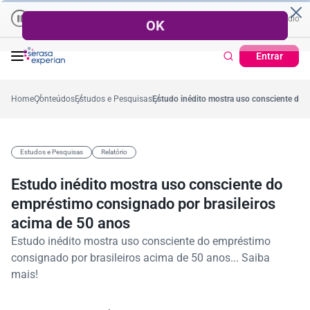
Empresas | Recuperação de Crédito
Cartão de Crédito | Cada
médio no ano
-5,4%
57,2%
Percentual no mês
53,7%
Percentual médio no an
Entrar
Home
Conteúdos
Estudos e Pesquisas
Estudo inédito mostra uso consciente do 
Estudos e Pesquisas
Relatório
Estudo inédito mostra uso consciente do
empréstimo consignado por brasileiros
acima de 50 anos
Estudo inédito mostra uso consciente do empréstimo
consignado por brasileiros acima de 50 anos... Saiba
mais!