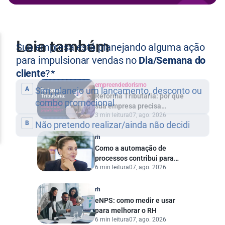
Leia também
empreendedorismo
Reforma Tributária: por que
sua empresa precisa
3 min leitura
07, ago. 2026
começar a se preparar
agora?
rh
Como a automação de
processos contribui para
6 min leitura
07, ago. 2026
uma gestão pública mais
eficiente
rh
eNPS: como medir e usar
para melhorar o RH
6 min leitura
07, ago. 2026