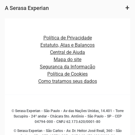
Consulta e concessão de crédito
Fintechs
Cobrança e Recuperação de Dívidas
A Serasa Experian
Ver todo o conteúdo
Gestão de cliente e de portfólio
Agronegócio
Open Finance
Atualização Cadastral e Financeira para Pessoa Jurídica
Autenticação e Prevenção à Fraude
Pequenas e Médias Empresas
Canais de Atendimento
Carreiras
Plataformas e Motores de decisão
Política de Privacidade
Carreiras
Cobrança
Estatuto, Atas e Balanços
Distribuidores e representantes
Crédito
Central de Ajuda
Estrutura Organizacional
Curso Gratuito de Saúde Financeira
Mapa do site
Ética e Compliance
Decisão
Segurança da Informação
Novas Marcas
Empreendedorismo
Política de Cookies
Quem somos
Estudos e Pesquisas
Como tratamos seus dados
Sala de Imprensa
Finanças
Sustentabilidade
Gestão de clientes e fornecedores
Histórias de sucesso
Indicadores Econômicos
© Serasa Experian - São Paulo - Av das Nações Unidas, 14.401 - Torre
Inovação e Tecnologia
Sucupira - 24º andar - Chácara Sto. Antônio - São Paulo - SP - CEP
Leis e impostos
04794-000 - CNPJ 62.173.620/0001-80
Marketing
© Serasa Experian - São Carlos - Av. Dr. Heitor José Reali, 360 - São