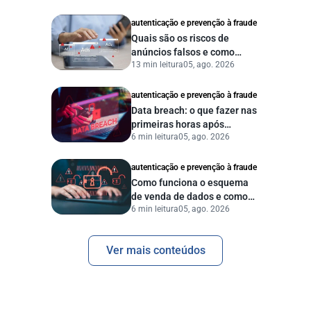
autenticação e prevenção à fraude
Quais são os riscos de
anúncios falsos e como
13 min leitura
05, ago. 2026
proteger seu negócio?
autenticação e prevenção à fraude
Data breach: o que fazer nas
primeiras horas após
6 min leitura
05, ago. 2026
vazamento de dados?
autenticação e prevenção à fraude
Como funciona o esquema
de venda de dados e como
6 min leitura
05, ago. 2026
proteger sua empresa?
Ver mais conteúdos