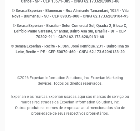
MEI
Carlos - SP
- CEP 13571-385 - CNPJ 62.173.620/0093-06
Open Finance
© Serasa Experian - Blumenau - Rua Almirante Tamandaré, 1024 - Vila
Proteção de Dados
Nova - Blumenau - SC - CEP 89035-000 - CNPJ 62.173.620/0104-95
RH
© Serasa Experian - Brasília - Setor Comercial Sul, Quadra 2, Bloco C,
Sustentabilidade Corporativa
Edifício Paulo Sarasate, 5º andar, Bairro Asa Sul, Brasília - DF - CEP
70302-911 - CNPJ 62.173.620/0131-68
© Serasa Experian - Recife - R. Sen. José Henrique, 231 - Bairro Ilha do
Leite, Recife – PE - CEP 50070-460 - CNPJ 62.173.620/0133-20
©2026 Experian Information Solutions, Inc. Experian Marketing
Services. Todos os direitos reservados.
Experian e as marcas Experian usadas aqui são marcas de serviço ou
marcas registradas da Experian Information Solutions, Inc.
Outros produtos e nomes de empresas aqui mencionados são de
propriedade de seus respectivos proprietários.