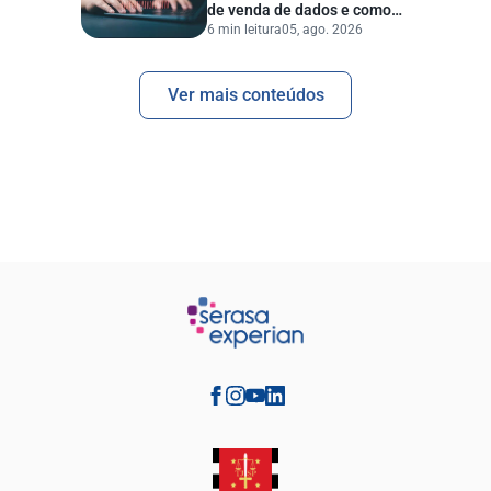
de venda de dados e como
6 min leitura
05, ago. 2026
proteger sua empresa?
Ver mais conteúdos