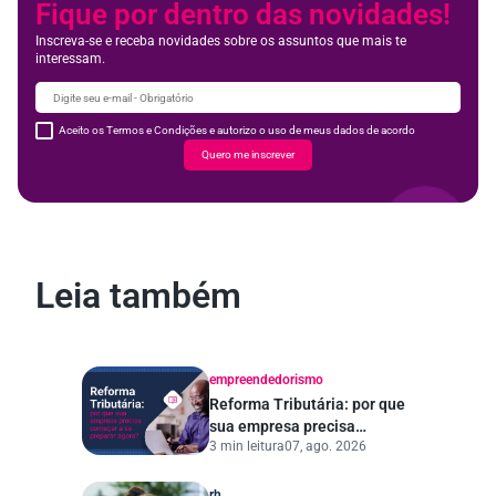
Fique por dentro das novidades!
Inscreva-se e receba novidades sobre os assuntos que mais te
interessam.
Aceito os Termos e Condições e autorizo o uso de meus dados de acordo
Quero me inscrever
Leia também
empreendedorismo
Reforma Tributária: por que
sua empresa precisa
3 min leitura
07, ago. 2026
começar a se preparar
agora?
rh