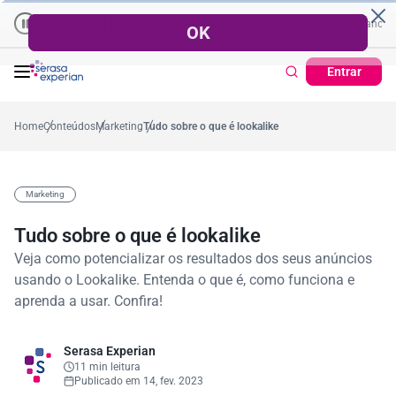
presas | Recuperação de Crédito
Cartão de Crédito | Cadastro Positi
57,2%
Percentual no mês
53,7%
Percentual médio no ano
38,7%
Perc
Entrar
Home
Conteúdos
Marketing
Tudo sobre o que é lookalike
Marketing
Tudo sobre o que é lookalike
Veja como potencializar os resultados dos seus anúncios
usando o Lookalike. Entenda o que é, como funciona e
aprenda a usar. Confira!
Serasa Experian
11 min leitura
Publicado em 14, fev. 2023