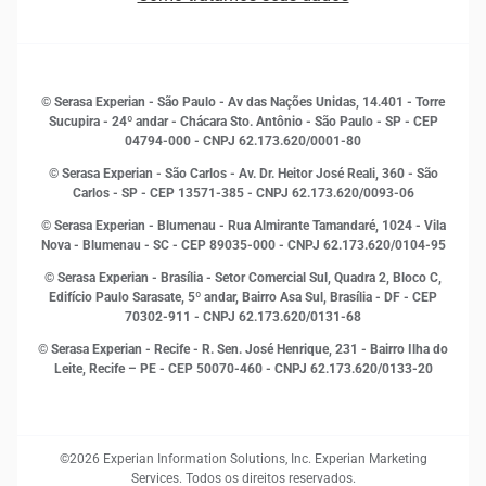
Sala de Imprensa
Finanças
Sustentabilidade
Gestão de clientes e fornecedores
Histórias de sucesso
Indicadores Econômicos
© Serasa Experian - São Paulo - Av das Nações Unidas, 14.401 - Torre
Inovação e Tecnologia
Sucupira - 24º andar - Chácara Sto. Antônio - São Paulo - SP - CEP
Leis e impostos
04794-000 - CNPJ 62.173.620/0001-80
Marketing
© Serasa Experian - São Carlos - Av. Dr. Heitor José Reali, 360 - São
MEI
Carlos - SP
- CEP 13571-385 - CNPJ 62.173.620/0093-06
Open Finance
© Serasa Experian - Blumenau - Rua Almirante Tamandaré, 1024 - Vila
Proteção de Dados
Nova - Blumenau - SC - CEP 89035-000 - CNPJ 62.173.620/0104-95
RH
© Serasa Experian - Brasília - Setor Comercial Sul, Quadra 2, Bloco C,
Sustentabilidade Corporativa
Edifício Paulo Sarasate, 5º andar, Bairro Asa Sul, Brasília - DF - CEP
70302-911 - CNPJ 62.173.620/0131-68
© Serasa Experian - Recife - R. Sen. José Henrique, 231 - Bairro Ilha do
Leite, Recife – PE - CEP 50070-460 - CNPJ 62.173.620/0133-20
©2026 Experian Information Solutions, Inc. Experian Marketing
Services. Todos os direitos reservados.