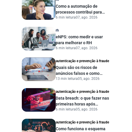
Como a automação de
processos contribui para
6 min leitura
07, ago. 2026
uma gestão pública mais
eficiente
rh
eNPS: como medir e usar
para melhorar o RH
6 min leitura
07, ago. 2026
autenticação e prevenção à fraude
Quais são os riscos de
anúncios falsos e como
13 min leitura
05, ago. 2026
proteger seu negócio?
autenticação e prevenção à fraude
Data breach: o que fazer nas
primeiras horas após
6 min leitura
05, ago. 2026
vazamento de dados?
autenticação e prevenção à fraude
Como funciona o esquema