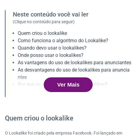
Neste conteúdo você vai ler
(Clique no conteúdo para seguir)
Quem criou o lookalike
Como funciona o algoritmo do Lookalike?
Quando devo usar o lookalikes?
Onde posso usar o lookalikes?
As vantagens do uso de lookalikes para anunciantes
As desvantagens do uso de lookalikes para anuncia
ntes
Ver Mais
Por que os anunciantes usam lookalikes?
Como os anunciantes podem criar um lookalike?
Por que é importante segmentar público da maneira
correta?
Como usar o lookalike para segmentar o seu público
Quem criou o lookalike
da maneira correta?
Passo a passo para criar um lookalike da maneira co
O Lookalike foi criado pela empresa Facebook. Foi lançado em
rreta