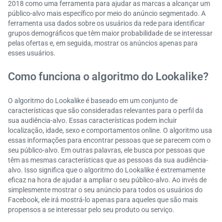
2018 como uma ferramenta para ajudar as marcas a alcançar um
Exemplos de campanhas bem-sucedidas que usara
público-alvo mais específico por meio do anúncio segmentado. A
m lookalikes
ferramenta usa dados sobre os usuários da rede para identificar
grupos demográficos que têm maior probabilidade de se interessar
O lookalike pode substituir os anúncios pagos no fut
pelas ofertas e, em seguida, mostrar os anúncios apenas para
uro?
esses usuários.
Dicas para criar um lookalike eficaz
Alternativas ao Lookalike
Como funciona o algoritmo do Lookalike?
O algoritmo do Lookalike é baseado em um conjunto de
características que são consideradas relevantes para o perfil da
sua audiência-alvo. Essas características podem incluir
localização, idade, sexo e comportamentos online. O algoritmo usa
essas informações para encontrar pessoas que se parecem com o
seu público-alvo. Em outras palavras, ele busca por pessoas que
têm as mesmas características que as pessoas da sua audiência-
alvo. Isso significa que o algoritmo do Lookalike é extremamente
eficaz na hora de ajudar a ampliar o seu público-alvo. Ao invés de
simplesmente mostrar o seu anúncio para todos os usuários do
Facebook, ele irá mostrá-lo apenas para aqueles que são mais
propensos a se interessar pelo seu produto ou serviço.