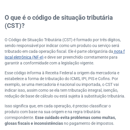
u CSOSN
Exemplos práticos de preenchimento do CST na nota
O que é o código de situação tributária
fiscal
(CST)?
Checklist para revisar o cadastro de CST no ERP
Onde buscar apoio para dúvidas sobre CST e tributa
O Código de Situação Tributária (CST) é formado por três dígitos,
ção
sendo responsável por indicar como um produto ou serviço será
tributado em cada operação fiscal. Ele é parte obrigatória da
nota f
iscal eletrônica (NF-e)
e deve ser preenchido corretamente para
garantir a conformidade com a legislação vigente.
Esse código informa à Receita Federal a origem da mercadoria e
estabelece a forma de tributação do ICMS, IPI, PIS e Cofins. Por
exemplo, se uma mercadoria é nacional ou importada, o CST vai
indicar isso, assim como se ela tem tributação integral, isenção,
redução de base de cálculo ou está sujeita à substituição tributária.
Isso significa que, em cada operação, é preciso classificar o
produto com base na sua origem e na regra tributária
correspondente.
Esse cuidado evita problemas como multas,
glosas fiscais e inconsistências
no pagamento de impostos.