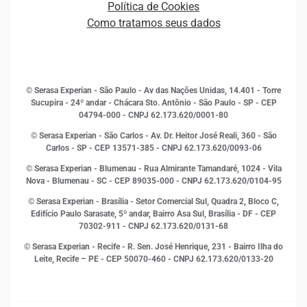
Política de Cookies
Quem somos
Estudos e Pesquisas
Como tratamos seus dados
Sala de Imprensa
Finanças
Sustentabilidade
Gestão de clientes e fornecedores
Histórias de sucesso
Indicadores Econômicos
© Serasa Experian - São Paulo - Av das Nações Unidas, 14.401 - Torre
Inovação e Tecnologia
Sucupira - 24º andar - Chácara Sto. Antônio - São Paulo - SP - CEP
Leis e impostos
04794-000 - CNPJ 62.173.620/0001-80
Marketing
© Serasa Experian - São Carlos - Av. Dr. Heitor José Reali, 360 - São
MEI
Carlos - SP
- CEP 13571-385 - CNPJ 62.173.620/0093-06
Open Finance
© Serasa Experian - Blumenau - Rua Almirante Tamandaré, 1024 - Vila
Proteção de Dados
Nova - Blumenau - SC - CEP 89035-000 - CNPJ 62.173.620/0104-95
RH
© Serasa Experian - Brasília - Setor Comercial Sul, Quadra 2, Bloco C,
Sustentabilidade Corporativa
Edifício Paulo Sarasate, 5º andar, Bairro Asa Sul, Brasília - DF - CEP
70302-911 - CNPJ 62.173.620/0131-68
© Serasa Experian - Recife - R. Sen. José Henrique, 231 - Bairro Ilha do
Leite, Recife – PE - CEP 50070-460 - CNPJ 62.173.620/0133-20