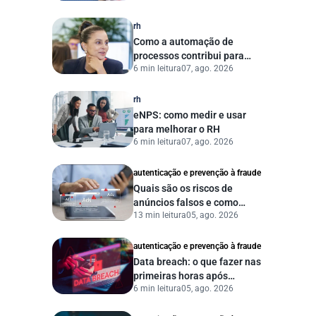
agora?
rh
Como a automação de
processos contribui para
6 min leitura
07, ago. 2026
uma gestão pública mais
eficiente
rh
eNPS: como medir e usar
para melhorar o RH
6 min leitura
07, ago. 2026
autenticação e prevenção à fraude
Quais são os riscos de
anúncios falsos e como
13 min leitura
05, ago. 2026
proteger seu negócio?
autenticação e prevenção à fraude
Data breach: o que fazer nas
primeiras horas após
6 min leitura
05, ago. 2026
vazamento de dados?