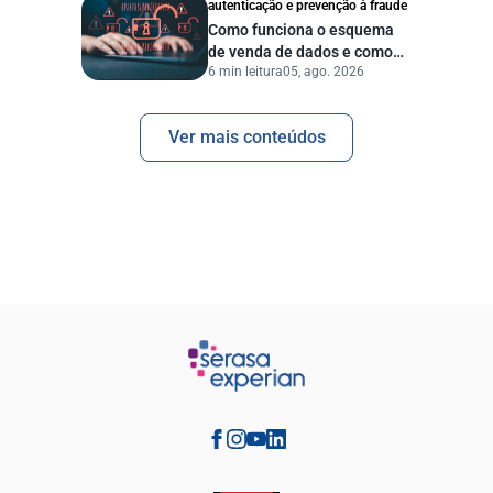
autenticação e prevenção à fraude
Como funciona o esquema
de venda de dados e como
6 min leitura
05, ago. 2026
proteger sua empresa?
Ver mais conteúdos