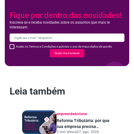
Fique por dentro das novidades!
Inscreva-se e receba novidades sobre os assuntos que mais te
interessam.
Aceito os Termos e Condições e autorizo o uso de meus dados de acordo
Quero me inscrever
Leia também
empreendedorismo
Reforma Tributária: por que
sua empresa precisa
3 min leitura
07, ago. 2026
começar a se preparar