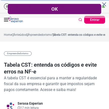
Empresas | Recuperação de Crédito
Cartão de Crédito | Cadastro Posi
o
57,2%
Percentual no mês
53,7%
Percentual médio no ano
38,7
Entrar
Home
Conteúdos
Empreendedorismo
Tabela CST: entenda os códigos e evite erro
Empreendedorismo
Tabela CST: entenda os códigos e evite
erros na NF-e
A tabela CST é essencial para a manter a regularidade
fiscal da sua empresa e garantir que impostos sejam
pagos corretamente. Acesse e saiba mais!
Serasa Experian
17 min leitura