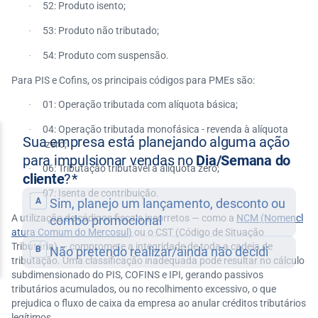
52: Produto isento;
·
53: Produto não tributado;
·
54: Produto com suspensão.
·
Para PIS e Cofins, os principais códigos para PMEs são:
01: Operação tributada com alíquota básica;
·
04: Operação tributada monofásica - revenda à alíquota
·
zero;
06: Tributação tributável à alíquota zero;
·
07: Isenta de contribuição.
·
A utilização de códigos fiscais incorretos — como a
NCM (Nomencl
atura Comum do Mercosul)
ou o CST (Código de Situação
Tributária) — compromete a integridade de toda a cadeia de
tributação. Uma classificação inadequada pode resultar no cálculo
subdimensionado do PIS, COFINS e IPI, gerando passivos
tributários acumulados, ou no recolhimento excessivo, o que
prejudica o fluxo de caixa da empresa ao anular créditos tributários
legítimos.