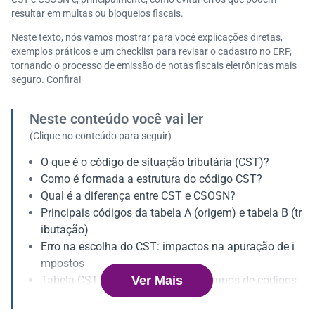
resultar em multas ou bloqueios fiscais.
Neste texto, nós vamos mostrar para você explicações diretas,
exemplos práticos e um checklist para revisar o cadastro no ERP,
tornando o processo de emissão de notas fiscais eletrônicas mais
seguro. Confira!
Neste conteúdo você vai ler
(Clique no conteúdo para seguir)
O que é o código de situação tributária (CST)?
Como é formada a estrutura do código CST?
Qual é a diferença entre CST e CSOSN?
Principais códigos da tabela A (origem) e tabela B (tr
ibutação)
Erro na escolha do CST: impactos na apuração de i
mpostos
Ver Mais
Tabela CST ICMS e os principais grupos de códigos
CST para IPI, PIS e Cofins: diferenças na tributação
Como identificar se sua empresa deve utilizar CST o