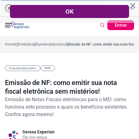
Empresas | Recuperação de Crédito
Cartão de Crédito | Cadastr
o no ano
,2%
57,2%
Percentual no mês
53,7%
Percentual médio no ano
3
Entrar
Home
Conteúdos
Empreendedorismo
Emissão de NF: como emitir sua nota fiscal 
Empreendedorismo
PME
Emissão de NF: como emitir sua nota
fiscal eletrônica sem mistérios!
Emissão de Notas Fiscais eletrônicas para o MEI: como
funciona este processo e quais os benefícios existentes.
Confira agora mesmo!
Serasa Experian
6 min leitura