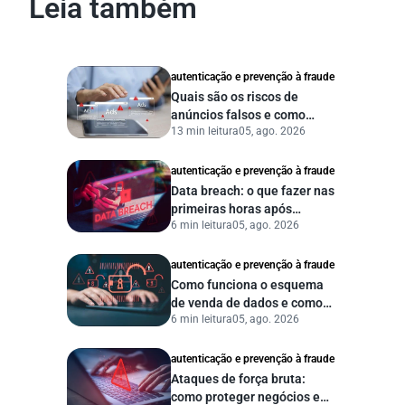
Leia também
autenticação e prevenção à fraude
Quais são os riscos de
anúncios falsos e como
13 min leitura
05, ago. 2026
proteger seu negócio?
autenticação e prevenção à fraude
Data breach: o que fazer nas
primeiras horas após
6 min leitura
05, ago. 2026
vazamento de dados?
autenticação e prevenção à fraude
Como funciona o esquema
de venda de dados e como
6 min leitura
05, ago. 2026
proteger sua empresa?
autenticação e prevenção à fraude
Ataques de força bruta:
como proteger negócios e