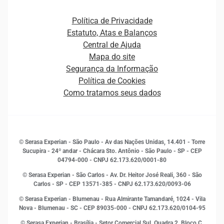
Atualização Cadastral e Financeira para Pessoa Jurídica
Autenticação e Prevenção à Fraude
Pequenas e Médias Empresas
Canais de Atendimento
Carreiras
Plataformas e Motores de decisão
Política de Privacidade
Carreiras
Cobrança
Estatuto, Atas e Balanços
Distribuidores e representantes
Crédito
Central de Ajuda
Estrutura Organizacional
Curso Gratuito de Saúde Financeira
Mapa do site
Ética e Compliance
Decisão
Segurança da Informação
Novas Marcas
Empreendedorismo
Política de Cookies
Quem somos
Estudos e Pesquisas
Como tratamos seus dados
Sala de Imprensa
Finanças
Sustentabilidade
Gestão de clientes e fornecedores
Histórias de sucesso
Indicadores Econômicos
© Serasa Experian - São Paulo - Av das Nações Unidas, 14.401 - Torre
Inovação e Tecnologia
Sucupira - 24º andar - Chácara Sto. Antônio - São Paulo - SP - CEP
Leis e impostos
04794-000 - CNPJ 62.173.620/0001-80
Marketing
© Serasa Experian - São Carlos - Av. Dr. Heitor José Reali, 360 - São
MEI
Carlos - SP
- CEP 13571-385 - CNPJ 62.173.620/0093-06
Open Finance
© Serasa Experian - Blumenau - Rua Almirante Tamandaré, 1024 - Vila
Proteção de Dados
Nova - Blumenau - SC - CEP 89035-000 - CNPJ 62.173.620/0104-95
RH
© Serasa Experian - Brasília - Setor Comercial Sul, Quadra 2, Bloco C,