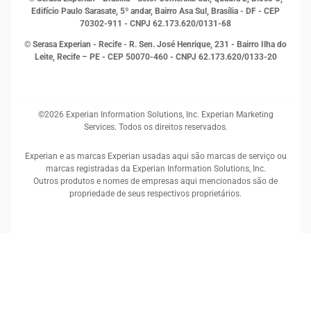
Sustentabilidade Corporativa
Edifício Paulo Sarasate, 5º andar, Bairro Asa Sul, Brasília - DF - CEP
70302-911 - CNPJ 62.173.620/0131-68
© Serasa Experian - Recife - R. Sen. José Henrique, 231 - Bairro Ilha do
Leite, Recife – PE - CEP 50070-460 - CNPJ 62.173.620/0133-20
©2026 Experian Information Solutions, Inc. Experian Marketing
Services. Todos os direitos reservados.
Experian e as marcas Experian usadas aqui são marcas de serviço ou
marcas registradas da Experian Information Solutions, Inc.
Outros produtos e nomes de empresas aqui mencionados são de
propriedade de seus respectivos proprietários.