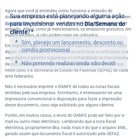
Agora que você já entendeu como funciona a emissão de
documentos fiscais, vamos mostrar como você pode fazer isso em
sua empresa
. Inicialmente, você precisará de um bom sistema de
emissão. Afinal, como já mencionamos, os emissores gratuitos, em
muitos estados, já não podem mais ser utilizados.
Em segundo lugar, será necessária a aquisição de um certificado
digital. Essa ferramenta é necessária para fazer a verificação dos
seus dados e garantir segurança e confiabilidade na transmissão
da sua nota fiscal ao órgão responsável pela sua liberação que,
neste caso, é a Secretaria de Estado da Fazenda (SEFAZ) de cada
ente federativo.
Não é necessário imprimir o DANFE de todas as notas fiscais
emitidas pela sua empresa. Entretanto, é interessante ter uma
impressora convencional à disposição para fazer a impressão
desse documento, caso seja solicitado por alguns clientes.
Porém, em muitos casos, o envio do DANFE pode ser feito por e-
mail ou outro meio eletrônico. Lembrando que a nota fiscal
eletrônica, propriamente dita, nada mais é do que o arquivo XML,
gerado assim que documento fiscal é autorizado pela SEFAZ.