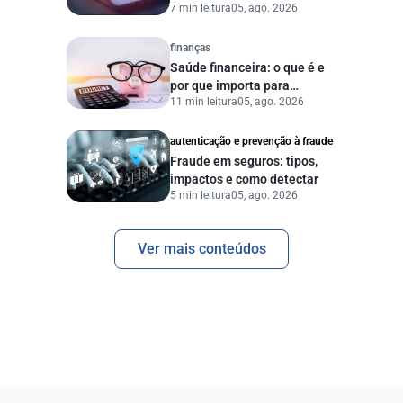
7 min leitura
05, ago. 2026
dados digitais
finanças
Saúde financeira: o que é e
por que importa para
11 min leitura
05, ago. 2026
pessoas e empresas?
autenticação e prevenção à fraude
Fraude em seguros: tipos,
impactos e como detectar
5 min leitura
05, ago. 2026
Ver mais conteúdos