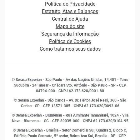
Carreiras
Plataformas e Motores de decisão
Política de Privacidade
Carreiras
Cobrança
Estatuto, Atas e Balanços
Distribuidores e representantes
Crédito
Central de Ajuda
Estrutura Organizacional
Curso Gratuito de Saúde Financeira
Mapa do site
Ética e Compliance
Decisão
Segurança da Informação
Novas Marcas
Empreendedorismo
Política de Cookies
Quem somos
Estudos e Pesquisas
Como tratamos seus dados
Sala de Imprensa
Finanças
Sustentabilidade
Gestão de clientes e fornecedores
Histórias de sucesso
Indicadores Econômicos
© Serasa Experian - São Paulo - Av das Nações Unidas, 14.401 - Torre
Inovação e Tecnologia
Sucupira - 24º andar - Chácara Sto. Antônio - São Paulo - SP - CEP
Leis e impostos
04794-000 - CNPJ 62.173.620/0001-80
Marketing
© Serasa Experian - São Carlos - Av. Dr. Heitor José Reali, 360 - São
MEI
Carlos - SP
- CEP 13571-385 - CNPJ 62.173.620/0093-06
Open Finance
© Serasa Experian - Blumenau - Rua Almirante Tamandaré, 1024 - Vila
Proteção de Dados
Nova - Blumenau - SC - CEP 89035-000 - CNPJ 62.173.620/0104-95
RH
© Serasa Experian - Brasília - Setor Comercial Sul, Quadra 2, Bloco C,
Sustentabilidade Corporativa
Edifício Paulo Sarasate, 5º andar, Bairro Asa Sul, Brasília - DF - CEP