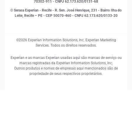
70302-911 - CNPJ 62.173.620/0131-68
© Serasa Experian - Recife - R. Sen. José Henrique, 231 - Bairro Ilha do
Leite, Recife – PE - CEP 50070-460 - CNPJ 62.173.620/0133-20
©2026 Experian Information Solutions, Inc. Experian Marketing
Services. Todos os direitos reservados.
Experian e as marcas Experian usadas aqui são marcas de serviço ou
marcas registradas da Experian Information Solutions, Inc.
Outros produtos e nomes de empresas aqui mencionados são de
propriedade de seus respectivos proprietários.