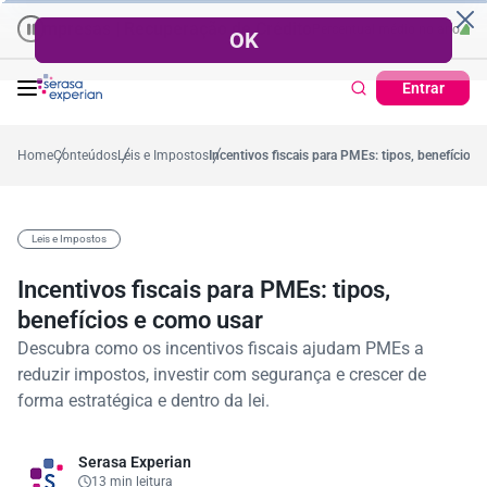
presas | Recuperação de Crédito
Cartão de Crédito | Cadastro Posi
o
57,2%
Percentual no mês
53,7%
Percentual médio no ano
38,7%
Perce
Entrar
Home
Conteúdos
Leis e Impostos
Incentivos fiscais para PMEs: tipos, benefícios
Leis e Impostos
Incentivos fiscais para PMEs: tipos,
benefícios e como usar
Descubra como os incentivos fiscais ajudam PMEs a
reduzir impostos, investir com segurança e crescer de
forma estratégica e dentro da lei.
Serasa Experian
13 min leitura