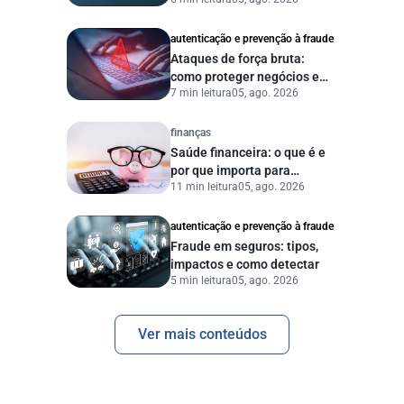
proteger sua empresa?
autenticação e prevenção à fraude
Ataques de força bruta:
como proteger negócios e
7 min leitura
05, ago. 2026
dados digitais
finanças
Saúde financeira: o que é e
por que importa para
11 min leitura
05, ago. 2026
pessoas e empresas?
autenticação e prevenção à fraude
Fraude em seguros: tipos,
impactos e como detectar
5 min leitura
05, ago. 2026
Ver mais conteúdos