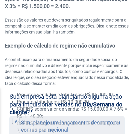
X 3% = R$ 1.500,00 = 2.400.
Esses são os valores que devem ser quitados regularmente para a
companhia se manter em dia com as obrigações. Dica: anote essas
informações em sua planilha também.
Exemplo de cálculo de regime não cumulativo
A contribuição para o financiamento da seguridade social do
regime não cumulativo é diferente porque inclui especificamente as
despesas relacionadas aos tributos, como custos e encargos. O
ideal é que, se o seu negócio estiver enquadrado nessa modalidade,
faça o cálculo dessa forma:
Produtos vendidos e tributados: R$ 15.000,00;
Produtos tributados: R$ 10.000,00;
COFINS sobre valor de venda: R$ 15.000,00 X 7,6% =
R$ 1.140,00;
COFINS de crédito sobre compra: R$ 10.000,00 X
7,6% = R$ 760,00;