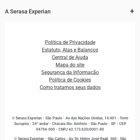
Agronegócio
Consulta e concessão de crédito
Fintechs
Cobrança e Recuperação de Dívidas
A Serasa Experian
Ver todo o conteúdo
Gestão de cliente e de portfólio
Agronegócio
Open Finance
Atualização Cadastral e Financeira para Pessoa Jurídica
Autenticação e Prevenção à Fraude
Pequenas e Médias Empresas
Canais de Atendimento
Carreiras
Plataformas e Motores de decisão
Política de Privacidade
Carreiras
Cobrança
Estatuto, Atas e Balanços
Distribuidores e representantes
Crédito
Central de Ajuda
Estrutura Organizacional
Curso Gratuito de Saúde Financeira
Mapa do site
Ética e Compliance
Decisão
Segurança da Informação
Novas Marcas
Empreendedorismo
Política de Cookies
Quem somos
Estudos e Pesquisas
Como tratamos seus dados
Sala de Imprensa
Finanças
Sustentabilidade
Gestão de clientes e fornecedores
Histórias de sucesso
Indicadores Econômicos
© Serasa Experian - São Paulo - Av das Nações Unidas, 14.401 - Torre
Inovação e Tecnologia
Sucupira - 24º andar - Chácara Sto. Antônio - São Paulo - SP - CEP
Leis e impostos
04794-000 - CNPJ 62.173.620/0001-80
Marketing
© Serasa Experian - São Carlos - Av. Dr. Heitor José Reali, 360 - São