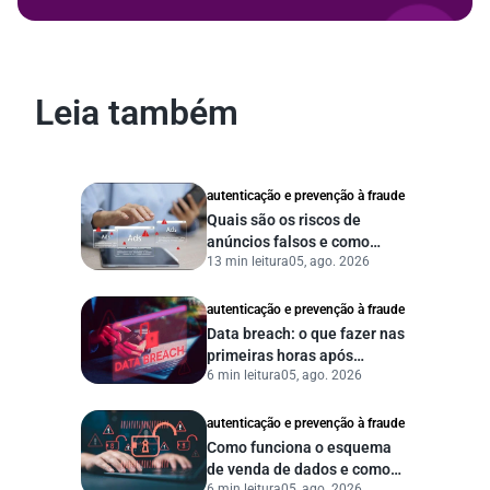
Leia também
autenticação e prevenção à fraude
Quais são os riscos de
anúncios falsos e como
13 min leitura
05, ago. 2026
proteger seu negócio?
autenticação e prevenção à fraude
Data breach: o que fazer nas
primeiras horas após
6 min leitura
05, ago. 2026
vazamento de dados?
autenticação e prevenção à fraude
Como funciona o esquema
de venda de dados e como
6 min leitura
05, ago. 2026