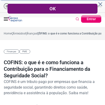
Empresas | Recuperação de Crédito
Cartão de Crédito | Cadastr
 no ano
0,2%
57,2%
Percentual no mês
53,7%
Percentual médio no ano
Entrar
Home
Conteúdos
Finanças
COFINS: o que é e como funciona a Contribuição para
Finanças
PME
COFINS: o que é e como funciona a
Contribuição para o Financiamento da
Seguridade Social?
COFINS é um tributo pago por empresas que financia a
seguridade social, garantindo direitos como saúde,
previdência e assistência à população. Saiba mais!