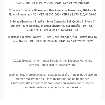
MEI
Carlos - SP
- CEP 13571-385 - CNPJ 62.173.620/0093-06
Open Finance
© Serasa Experian - Blumenau - Rua Almirante Tamandaré, 1024 - Vila
Proteção de Dados
Nova - Blumenau - SC - CEP 89035-000 - CNPJ 62.173.620/0104-95
RH
© Serasa Experian - Brasília - Setor Comercial Sul, Quadra 2, Bloco C,
Sustentabilidade Corporativa
Edifício Paulo Sarasate, 5º andar, Bairro Asa Sul, Brasília - DF - CEP
70302-911 - CNPJ 62.173.620/0131-68
© Serasa Experian - Recife - R. Sen. José Henrique, 231 - Bairro Ilha do
Leite, Recife – PE - CEP 50070-460 - CNPJ 62.173.620/0133-20
©2026 Experian Information Solutions, Inc. Experian Marketing
Services. Todos os direitos reservados.
Experian e as marcas Experian usadas aqui são marcas de serviço ou
marcas registradas da Experian Information Solutions, Inc.
Outros produtos e nomes de empresas aqui mencionados são de
propriedade de seus respectivos proprietários.