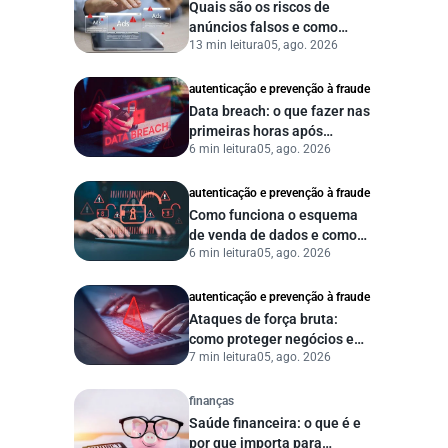
Quais são os riscos de
anúncios falsos e como
13 min leitura
05, ago. 2026
proteger seu negócio?
autenticação e prevenção à fraude
Data breach: o que fazer nas
primeiras horas após
6 min leitura
05, ago. 2026
vazamento de dados?
autenticação e prevenção à fraude
Como funciona o esquema
de venda de dados e como
6 min leitura
05, ago. 2026
proteger sua empresa?
autenticação e prevenção à fraude
Ataques de força bruta:
como proteger negócios e
7 min leitura
05, ago. 2026
dados digitais
finanças
Saúde financeira: o que é e
por que importa para