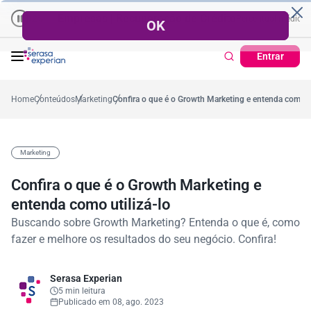
Empresas | Recuperação de Crédito
Cartão de Crédito | Ca
 médio no ano
-0,2%
57,2%
Percentual no mês
53,7%
Percentual médio no ano
Entrar
Home
Conteúdos
Marketing
Confira o que é o Growth Marketing e entenda como ut
Marketing
Confira o que é o Growth Marketing e
entenda como utilizá-lo
Buscando sobre Growth Marketing? Entenda o que é, como
fazer e melhore os resultados do seu negócio. Confira!
Serasa Experian
5 min leitura
Publicado em 08, ago. 2023