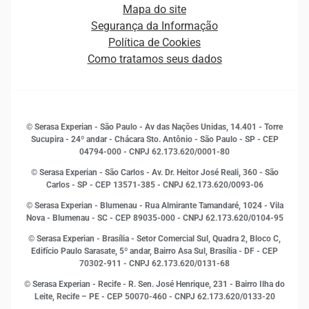
Estrutura Organizacional
Curso Gratuito de Saúde Financeira
Mapa do site
Ética e Compliance
Decisão
Segurança da Informação
Novas Marcas
Empreendedorismo
Política de Cookies
Quem somos
Estudos e Pesquisas
Como tratamos seus dados
Sala de Imprensa
Finanças
Sustentabilidade
Gestão de clientes e fornecedores
Histórias de sucesso
Indicadores Econômicos
© Serasa Experian - São Paulo - Av das Nações Unidas, 14.401 - Torre
Inovação e Tecnologia
Sucupira - 24º andar - Chácara Sto. Antônio - São Paulo - SP - CEP
Leis e impostos
04794-000 - CNPJ 62.173.620/0001-80
Marketing
© Serasa Experian - São Carlos - Av. Dr. Heitor José Reali, 360 - São
MEI
Carlos - SP
- CEP 13571-385 - CNPJ 62.173.620/0093-06
Open Finance
© Serasa Experian - Blumenau - Rua Almirante Tamandaré, 1024 - Vila
Proteção de Dados
Nova - Blumenau - SC - CEP 89035-000 - CNPJ 62.173.620/0104-95
RH
© Serasa Experian - Brasília - Setor Comercial Sul, Quadra 2, Bloco C,
Sustentabilidade Corporativa
Edifício Paulo Sarasate, 5º andar, Bairro Asa Sul, Brasília - DF - CEP
70302-911 - CNPJ 62.173.620/0131-68
© Serasa Experian - Recife - R. Sen. José Henrique, 231 - Bairro Ilha do
Leite, Recife – PE - CEP 50070-460 - CNPJ 62.173.620/0133-20