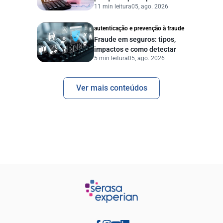
11 min leitura
05, ago. 2026
pessoas e empresas?
autenticação e prevenção à fraude
Fraude em seguros: tipos,
impactos e como detectar
5 min leitura
05, ago. 2026
Ver mais conteúdos