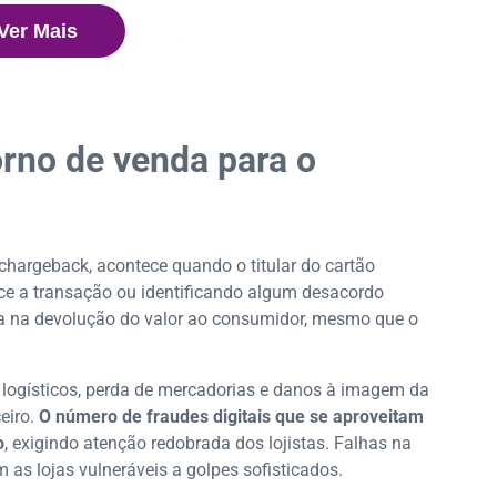
 de venda?
Ver Mais
eu comércio na prevenção de estornos?
orno de venda para o
hargeback, acontece quando o titular do cartão
e a transação ou identificando algum desacordo
ica na devolução do valor ao consumidor, mesmo que o
os logísticos, perda de mercadorias e danos à imagem da
eiro.
O número de fraudes digitais que se aproveitam
o
, exigindo atenção redobrada dos lojistas. Falhas na
 as lojas vulneráveis a golpes sofisticados.