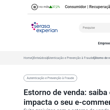
Consumidor | Recuperação de Cr
o
38,7%
Percentual no mês
37,2%
Empree
Cobrança
A
Crédito
P
Home
Conteúdos
Autenticação e Prevenção à Fraude
Estorno de 
Empreendedoris
Gestão de cliente
Decisão
Autenticação e Prevenção à Fraude
MEI
Finanças
Estorno de venda: saib
Marketing
impacta o seu e-comme