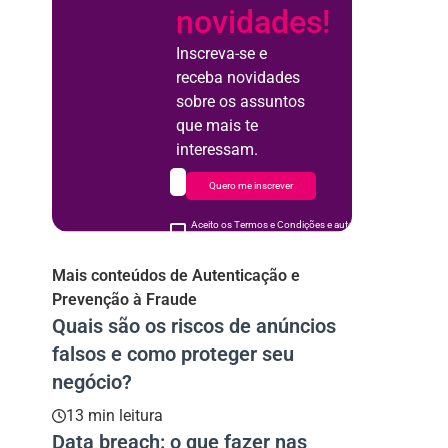
novidades!
Inscreva-se e
receba novidades
sobre os assuntos
que mais te
interessam.
Quero me inscrever
Aceito os Termos e Condições e autorizo o uso de meus d
acordo
Mais conteúdos de Autenticação e
Prevenção à Fraude
Quais são os riscos de anúncios
falsos e como proteger seu
negócio?
13 min leitura
Data breach: o que fazer nas