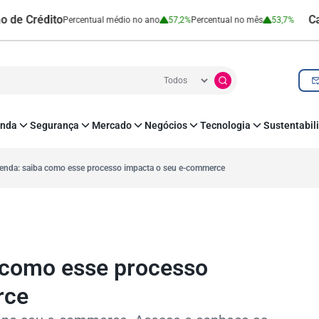
édito
Cartão de
Percentual médio no ano
57,2%
Percentual no mês
53,7%
nda
Segurança
Mercado
Negócios
Tecnologia
Sustentabil
utenticação e Prevenção à Fraude
Leis e Impostos
Agronegócio
Inovação e Tecnologia
Responsabilidade
roteção de Dados
Open Finance
RH
O corre de quem f
venda: saiba como esse processo impacta o seu e-commerce
mo
Estudos e Pesquisas
s e fornecedores
Indicadores Econômicos
Cadastro Positivo
a como esse processo
rce