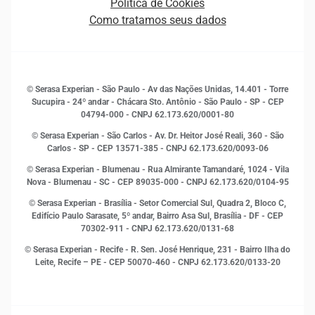
Política de Cookies
Quem somos
Estudos e Pesquisas
Como tratamos seus dados
Sala de Imprensa
Finanças
Sustentabilidade
Gestão de clientes e fornecedores
Histórias de sucesso
Indicadores Econômicos
© Serasa Experian - São Paulo - Av das Nações Unidas, 14.401 - Torre
Inovação e Tecnologia
Sucupira - 24º andar - Chácara Sto. Antônio - São Paulo - SP - CEP
Leis e impostos
04794-000 - CNPJ 62.173.620/0001-80
Marketing
© Serasa Experian - São Carlos - Av. Dr. Heitor José Reali, 360 - São
MEI
Carlos - SP
- CEP 13571-385 - CNPJ 62.173.620/0093-06
Open Finance
© Serasa Experian - Blumenau - Rua Almirante Tamandaré, 1024 - Vila
Proteção de Dados
Nova - Blumenau - SC - CEP 89035-000 - CNPJ 62.173.620/0104-95
RH
© Serasa Experian - Brasília - Setor Comercial Sul, Quadra 2, Bloco C,
Sustentabilidade Corporativa
Edifício Paulo Sarasate, 5º andar, Bairro Asa Sul, Brasília - DF - CEP
70302-911 - CNPJ 62.173.620/0131-68
© Serasa Experian - Recife - R. Sen. José Henrique, 231 - Bairro Ilha do
Leite, Recife – PE - CEP 50070-460 - CNPJ 62.173.620/0133-20