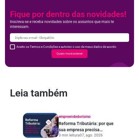
Fique por dentro das novidades!
Inscreva-se e receba novidades sobre os assuntos que mais te
interessam.
Aceito os Termos e Condições e autorizo o uso de meus dados de acordo
Quero me inscrever
Leia também
empreendedorismo
Reforma Tributária: por que
sua empresa precisa
3 min leitura
07, ago. 2026
começar a se preparar