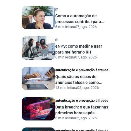
agora?
rh
Como a automação de
processos contribui para
6 min leitura
07, ago. 2026
uma gestão pública mais
eficiente
rh
eNPS: como medir e usar
para melhorar o RH
6 min leitura
07, ago. 2026
autenticação e prevenção à fraude
Quais são os riscos de
anúncios falsos e como
13 min leitura
05, ago. 2026
proteger seu negócio?
autenticação e prevenção à fraude
Data breach: o que fazer nas
primeiras horas após
6 min leitura
05, ago. 2026
vazamento de dados?