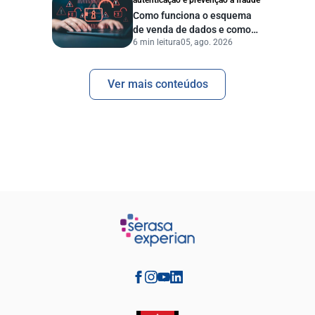
autenticação e prevenção à fraude
Como funciona o esquema
de venda de dados e como
6 min leitura
05, ago. 2026
proteger sua empresa?
Ver mais conteúdos