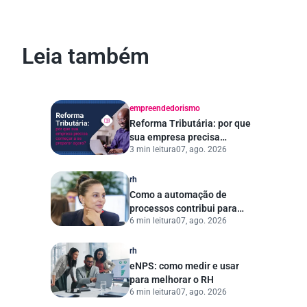
Leia também
empreendedorismo
Reforma Tributária: por que
sua empresa precisa
3 min leitura
07, ago. 2026
começar a se preparar
agora?
rh
Como a automação de
processos contribui para
6 min leitura
07, ago. 2026
uma gestão pública mais
eficiente
rh
eNPS: como medir e usar
para melhorar o RH
6 min leitura
07, ago. 2026