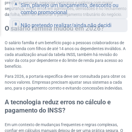
precificar serviços, negociar contratos e salários com maior
segurança, evitar erros em admissões, demissões e no fechamento
da folha, além de melhorar o planejamento tributário do negócio.
O salário família mudou em 2026?
O salário família é um benefício pago a pessoas colaboradoras de
baixa renda com filhos de até 14 anos ou dependentes inválidos. A
cada atualização anual da tabela INSS, também há revisão do
valor da cota por dependente e do limite de renda para acesso ao
benefício.
Para 2026, a portaria específica deve ser consultada para obter os
novos valores. Empresas precisam ajustar seus sistemas a cada
ano, para o pagamento correto e evitando concessões indevidas.
A tecnologia reduz erros no cálculo e
pagamento do INSS?
Em um contexto de mudanças frequentes e regras complexas,
confiar em cálculos manuais deixou de ser uma prática segura. O