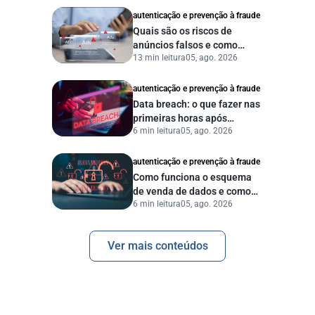
autenticação e prevenção à fraude
Quais são os riscos de
anúncios falsos e como
13 min leitura
05, ago. 2026
proteger seu negócio?
autenticação e prevenção à fraude
Data breach: o que fazer nas
primeiras horas após
6 min leitura
05, ago. 2026
vazamento de dados?
autenticação e prevenção à fraude
Como funciona o esquema
de venda de dados e como
6 min leitura
05, ago. 2026
proteger sua empresa?
Ver mais conteúdos