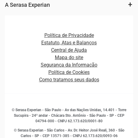
Fintechs
Cobrança e Recuperação de Dívidas
A Serasa Experian
Ver todo o conteúdo
Gestão de cliente e de portfólio
Agronegócio
Open Finance
Atualização Cadastral e Financeira para Pessoa Jurídica
Autenticação e Prevenção à Fraude
Pequenas e Médias Empresas
Canais de Atendimento
Carreiras
Plataformas e Motores de decisão
Política de Privacidade
Carreiras
Cobrança
Estatuto, Atas e Balanços
Distribuidores e representantes
Crédito
Central de Ajuda
Estrutura Organizacional
Curso Gratuito de Saúde Financeira
Mapa do site
Ética e Compliance
Decisão
Segurança da Informação
Novas Marcas
Empreendedorismo
Política de Cookies
Quem somos
Estudos e Pesquisas
Como tratamos seus dados
Sala de Imprensa
Finanças
Sustentabilidade
Gestão de clientes e fornecedores
Histórias de sucesso
Indicadores Econômicos
© Serasa Experian - São Paulo - Av das Nações Unidas, 14.401 - Torre
Inovação e Tecnologia
Sucupira - 24º andar - Chácara Sto. Antônio - São Paulo - SP - CEP
Leis e impostos
04794-000 - CNPJ 62.173.620/0001-80
Marketing
© Serasa Experian - São Carlos - Av. Dr. Heitor José Reali, 360 - São
MEI
Carlos - SP
- CEP 13571-385 - CNPJ 62.173.620/0093-06