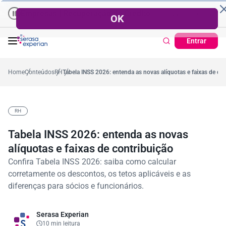
esas | Recuperação de Crédito
Cartão de Crédito | Cadastro Positivo
Percentual no mês
53,7%
Percentual médio no ano
38,7%
Percentu
Tick
Entrar
Home
Conteúdos
RH
Tabela INSS 2026: entenda as novas alíquotas e faixas de co
RH
Tabela INSS 2026: entenda as novas
alíquotas e faixas de contribuição
Confira Tabela INSS 2026: saiba como calcular
corretamente os descontos, os tetos aplicáveis e as
diferenças para sócios e funcionários.
Serasa Experian
10 min leitura