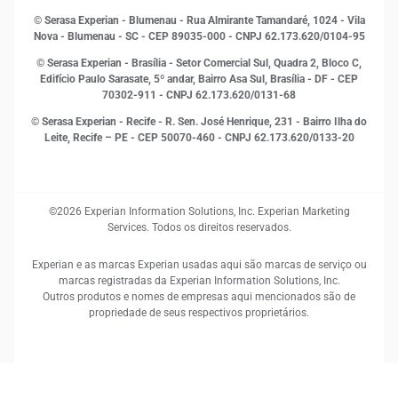
Open Finance
© Serasa Experian - Blumenau - Rua Almirante Tamandaré, 1024 - Vila
Proteção de Dados
Nova - Blumenau - SC - CEP 89035-000 - CNPJ 62.173.620/0104-95
RH
© Serasa Experian - Brasília - Setor Comercial Sul, Quadra 2, Bloco C,
Sustentabilidade Corporativa
Edifício Paulo Sarasate, 5º andar, Bairro Asa Sul, Brasília - DF - CEP
70302-911 - CNPJ 62.173.620/0131-68
© Serasa Experian - Recife - R. Sen. José Henrique, 231 - Bairro Ilha do
Leite, Recife – PE - CEP 50070-460 - CNPJ 62.173.620/0133-20
©2026 Experian Information Solutions, Inc. Experian Marketing
Services. Todos os direitos reservados.
Experian e as marcas Experian usadas aqui são marcas de serviço ou
marcas registradas da Experian Information Solutions, Inc.
Outros produtos e nomes de empresas aqui mencionados são de
propriedade de seus respectivos proprietários.