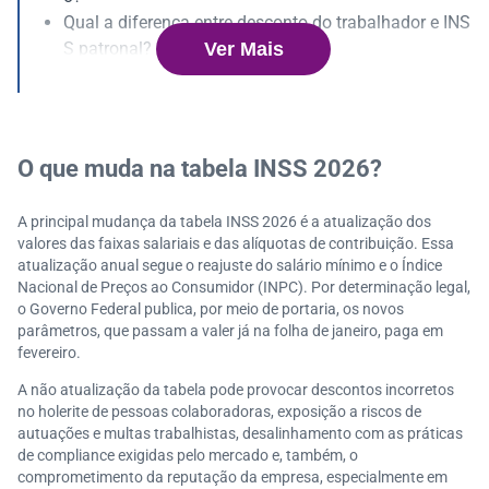
Qual a diferença entre desconto do trabalhador e INS
Ver Mais
S patronal?
O salário família mudou em 2026?
A tecnologia reduz erros no cálculo e pagamento do I
NSS?
Por que manter a empresa em conformidade fiscal?
O que muda na tabela INSS 2026?
A principal mudança da tabela INSS 2026 é a atualização dos
valores das faixas salariais e das alíquotas de contribuição. Essa
atualização anual segue o reajuste do salário mínimo e o Índice
Nacional de Preços ao Consumidor (INPC). Por determinação legal,
o Governo Federal publica, por meio de portaria, os novos
parâmetros, que passam a valer já na folha de janeiro, paga em
fevereiro.
A não atualização da tabela pode provocar descontos incorretos
no holerite de pessoas colaboradoras, exposição a riscos de
autuações e multas trabalhistas, desalinhamento com as práticas
de compliance exigidas pelo mercado e, também, o
comprometimento da reputação da empresa, especialmente em