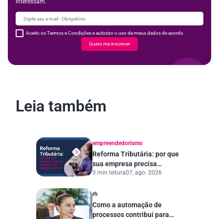
interessam.
Aceito os Termos e Condições e autorizo o uso de meus dados de acordo
Quero me inscrever
Leia também
empreendedorismo
Reforma Tributária: por que
sua empresa precisa
3 min leitura
07, ago. 2026
começar a se preparar
agora?
rh
Como a automação de
processos contribui para