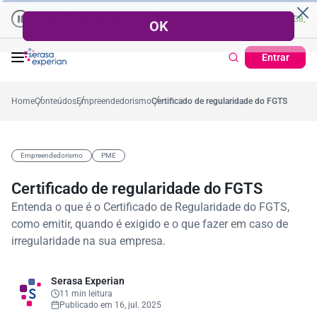
s | Recuperação de Crédito
Cartão de Crédito | Cadastro Positivo
ercentual no mês
53,7%
Percentual médio no ano
38,7%
Percentual n
Tick
Entrar
Home
Conteúdos
Empreendedorismo
Certificado de regularidade do FGTS
Empreendedorismo
PME
Certificado de regularidade do FGTS
Entenda o que é o Certificado de Regularidade do FGTS,
como emitir, quando é exigido e o que fazer em caso de
irregularidade na sua empresa.
Serasa Experian
11 min leitura
Publicado em 16, jul. 2025