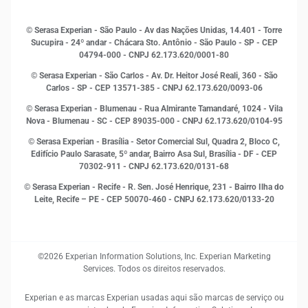
Histórias de sucesso
Indicadores Econômicos
© Serasa Experian - São Paulo - Av das Nações Unidas, 14.401 - Torre
Inovação e Tecnologia
Sucupira - 24º andar - Chácara Sto. Antônio - São Paulo - SP - CEP
Leis e impostos
04794-000 - CNPJ 62.173.620/0001-80
Marketing
© Serasa Experian - São Carlos - Av. Dr. Heitor José Reali, 360 - São
MEI
Carlos - SP
- CEP 13571-385 - CNPJ 62.173.620/0093-06
Open Finance
© Serasa Experian - Blumenau - Rua Almirante Tamandaré, 1024 - Vila
Proteção de Dados
Nova - Blumenau - SC - CEP 89035-000 - CNPJ 62.173.620/0104-95
RH
© Serasa Experian - Brasília - Setor Comercial Sul, Quadra 2, Bloco C,
Sustentabilidade Corporativa
Edifício Paulo Sarasate, 5º andar, Bairro Asa Sul, Brasília - DF - CEP
70302-911 - CNPJ 62.173.620/0131-68
© Serasa Experian - Recife - R. Sen. José Henrique, 231 - Bairro Ilha do
Leite, Recife – PE - CEP 50070-460 - CNPJ 62.173.620/0133-20
©2026 Experian Information Solutions, Inc. Experian Marketing
Services. Todos os direitos reservados.
Experian e as marcas Experian usadas aqui são marcas de serviço ou