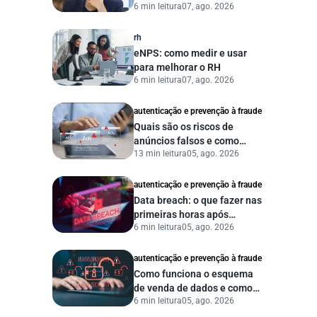
6 min leitura
07, ago. 2026
uma gestão pública mais
eficiente
rh
eNPS: como medir e usar
para melhorar o RH
6 min leitura
07, ago. 2026
autenticação e prevenção à fraude
Quais são os riscos de
anúncios falsos e como
13 min leitura
05, ago. 2026
proteger seu negócio?
autenticação e prevenção à fraude
Data breach: o que fazer nas
primeiras horas após
6 min leitura
05, ago. 2026
vazamento de dados?
autenticação e prevenção à fraude
Como funciona o esquema
de venda de dados e como
6 min leitura
05, ago. 2026
proteger sua empresa?