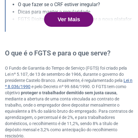
O que fazer se o CRF estiver irregular?
Dicas para manter a regularidade
Ver Mais
FGTS Digital: o que é e como utilizar a nova platafor
ma
Quem está obrigado ao FGTS Digital?
O que muda para o RH com o FGTS Digital?
Quais são os ganhos do FGTS Digital para o Departa
O que é o FGTS e para o que serve?
mento Pessoal?
O que diz a legislação sobre o FGTS Digital?
O Fundo de Garantia do Tempo de Serviço (FGTS) foi criado pela
Como funciona o pagamento do FGTS via Pix?
Lei nº 5.107, de 13 de setembro de 1966, durante o governo do
A importância do contador nesse processo
presidente Castelo Branco. Atualmente, é regulamentado pela
Lei n
º 8.036/1990
e pelo Decreto nº 99.684/1990. O FGTS tem como
objetivo
proteger o trabalhador demitido sem justa causa
,
mediante a abertura de uma conta vinculada ao contrato de
trabalho, onde o empregador deve depositar mensalmente o
equivalente a 8% do salário bruto do empregado. Para contratos de
aprendizagem, o percentual é de 2%, e para trabalhadores
domésticos, o recolhimento é de 11,2%, sendo 8% a título de
depósito mensal e 3,2% como antecipação do recolhimento
rescisório.