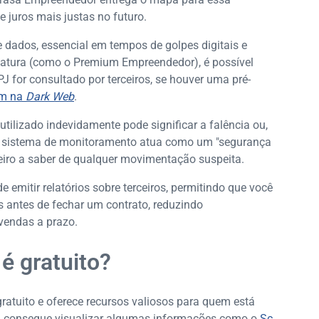
 juros mais justas no futuro.
e dados, essencial em tempos de golpes digitais e
inatura (como o Premium Empreendedor), é possível
 for consultado por terceiros, se houver uma pré-
em na
Dark Web
.
tilizado indevidamente pode significar a falência ou,
O sistema de monitoramento atua como um "segurança
meiro a saber de qualquer movimentação suspeita.
e emitir relatórios sobre terceiros, permitindo que você
s antes de fechar um contrato, reduzindo
vendas a prazo.
é gratuito?
atuito e oferece recursos valiosos para quem está
já consegue visualizar algumas informações como o
Sc