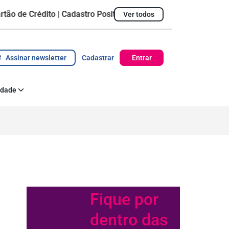
Crédito | Cadastro Positivo
Ver todos
Ticket Médio
R$ 1.428,09
Pontualidade do pa
Assinar newsletter
Cadastrar
Entrar
idade
 Corporativa
az acontecer
Fique por
dentro das