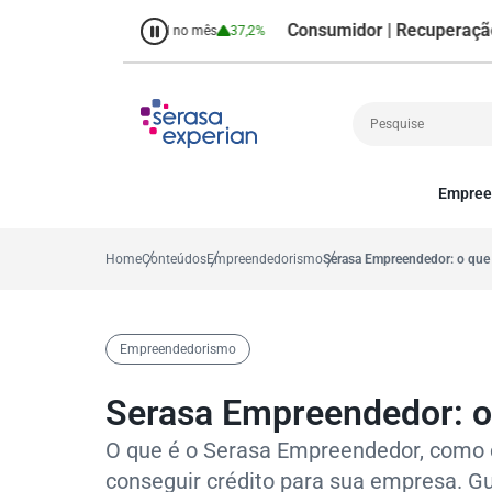
Consumidor | Recuperação de Cré
38,7%
Percentual no mês
37,2%
Empree
Cobrança
A
Crédito
P
Home
Conteúdos
Empreendedorismo
Serasa Empreendedor: o que
Empreendedoris
Gestão de cliente
Decisão
Empreendedorismo
MEI
Finanças
Serasa Empreendedor: o
Marketing
O que é o Serasa Empreendedor, como c
conseguir crédito para sua empresa. G