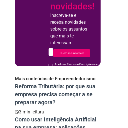
novidades!
Inscreva-se e
receba novidades
sobre os assuntos
que mais te
interessam.
Quero me inscrever
Aceito os Termos e Condições e autorizo o uso de meus d
acordo
Mais conteúdos de Empreendedorismo
Reforma Tributária: por que sua
empresa precisa começar a se
preparar agora?
3 min leitura
Como usar Inteligência Artificial
na sua empresa: aplicações