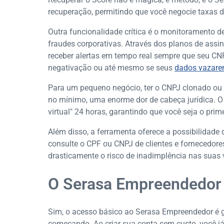
recuperação, permitindo que você negocie taxas de
Outra funcionalidade crítica é o monitoramento d
fraudes corporativas. Através dos planos de ass
receber alertas em tempo real sempre que seu CNPJ
negativação ou até mesmo se seus
dados vazar
Para um pequeno negócio, ter o CNPJ clonado ou u
no mínimo, uma enorme dor de cabeça jurídica. 
virtual" 24 horas, garantindo que você seja o pri
Além disso, a ferramenta oferece a possibilidade d
consulte o CPF ou CNPJ de clientes e fornecedore
drasticamente o risco de inadimplência nas suas 
O Serasa Empreendedor 
Sim, o acesso básico ao Serasa Empreendedor é gr
começando. Ao criar sua conta sem custo, você 