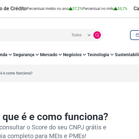
dito
Cartão de 
Percentual médio no ano
57,2%
Percentual no mês
53,7%
nda
Segurança
Mercado
Negócios
Tecnologia
Sustentabil
utenticação e Prevenção à Fraude
Leis e Impostos
Agronegócio
Inovação e Tecnologia
Responsabilidade
roteção de Dados
Open Finance
RH
O corre de quem f
 é e como funciona?
mo
Estudos e Pesquisas
s e fornecedores
Indicadores Econômicos
Cadastro Positivo
 que é e como funciona?
onsultar o Score do seu CNPJ grátis e
uia completo para MEIs e PMEs!