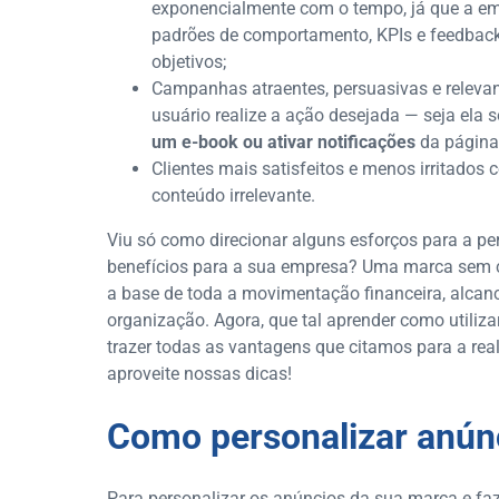
exponencialmente com o tempo, já que a em
padrões de comportamento, KPIs e feedbacks
objetivos;
Campanhas atraentes, persuasivas e relevan
usuário realize a ação desejada — seja ela s
um e-book ou ativar notificações
da página
Clientes mais satisfeitos e menos irritado
conteúdo irrelevante.
Viu só como direcionar alguns esforços para a p
benefícios para a sua empresa? Uma marca sem cli
a base de toda a movimentação financeira, alcan
organização. Agora, que tal aprender como utili
trazer todas as vantagens que citamos para a re
aproveite nossas dicas!
Como personalizar anún
Para personalizar os anúncios da sua marca e fa