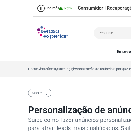
Consumidor | Recuperação de Cr
o
38,7%
Percentual no mês
37,2%
Empree
Cobrança
A
Crédito
P
Home
Conteúdos
Marketing
Personalização de anúncios: por que 
Empreendedoris
Gestão de cliente
Decisão
Marketing
MEI
Finanças
Personalização de anúnc
Marketing
Saiba como fazer anúncios personaliza
para atrair leads mais qualificados. Sa