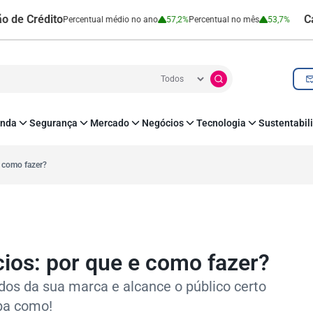
édito
Cartão de
Percentual médio no ano
57,2%
Percentual no mês
53,7%
nda
Segurança
Mercado
Negócios
Tecnologia
Sustentabil
utenticação e Prevenção à Fraude
Leis e Impostos
Agronegócio
Inovação e Tecnologia
Responsabilidade
roteção de Dados
Open Finance
RH
O corre de quem f
e como fazer?
mo
Estudos e Pesquisas
s e fornecedores
Indicadores Econômicos
Cadastro Positivo
ios: por que e como fazer?
dos da sua marca e alcance o público certo
iba como!