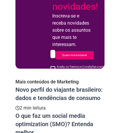
novidades!
Inscreva-se e
receba novidades
sobre os assuntos
que mais te
interessam.
Quero me inscrever
Aceito os Termos e Condições e autorizo o uso de meus d
acordo
Mais conteúdos de Marketing
Novo perfil do viajante brasileiro:
dados e tendências de consumo
2 min leitura
O que faz um social media
optimization (SMO)? Entenda
melhor