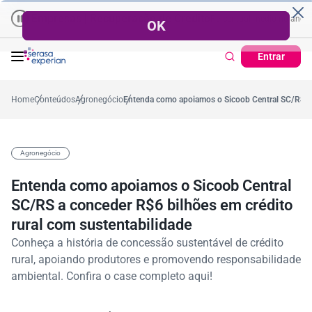
Empresas | Recuperação de Crédito
Cartão de Crédito | Cadastro Pos
no
%
57,2%
Percentual no mês
53,7%
Percentual médio no ano
38
Entrar
Home
Conteúdos
Agronegócio
Entenda como apoiamos o Sicoob Central SC/RS a c
Agronegócio
Entenda como apoiamos o Sicoob Central
SC/RS a conceder R$6 bilhões em crédito
rural com sustentabilidade
Conheça a história de concessão sustentável de crédito
rural, apoiando produtores e promovendo responsabilidade
ambiental. Confira o case completo aqui!