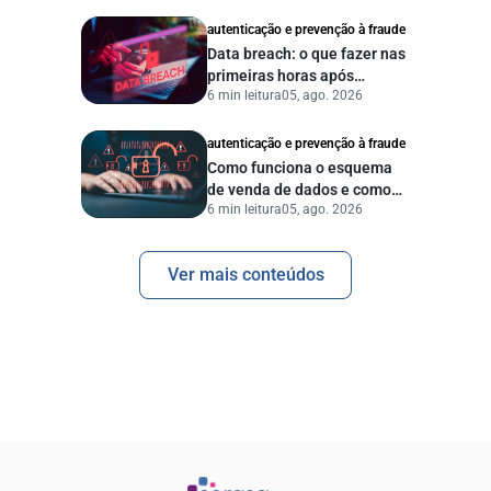
autenticação e prevenção à fraude
Data breach: o que fazer nas
primeiras horas após
6 min leitura
05, ago. 2026
vazamento de dados?
autenticação e prevenção à fraude
Como funciona o esquema
de venda de dados e como
6 min leitura
05, ago. 2026
proteger sua empresa?
Ver mais conteúdos