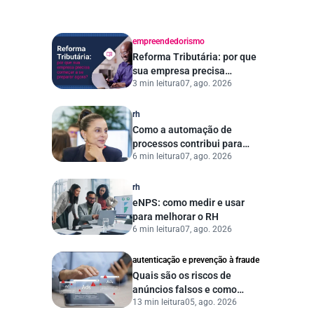
empreendedorismo
Reforma Tributária: por que
sua empresa precisa
3 min leitura
07, ago. 2026
começar a se preparar
agora?
rh
Como a automação de
processos contribui para
6 min leitura
07, ago. 2026
uma gestão pública mais
eficiente
rh
eNPS: como medir e usar
para melhorar o RH
6 min leitura
07, ago. 2026
autenticação e prevenção à fraude
Quais são os riscos de
anúncios falsos e como
13 min leitura
05, ago. 2026
proteger seu negócio?