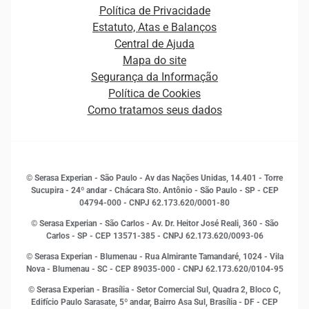
Canais de Atendimento
Carreiras
Plataformas e Motores de decisão
Política de Privacidade
Carreiras
Cobrança
Estatuto, Atas e Balanços
Distribuidores e representantes
Crédito
Central de Ajuda
Estrutura Organizacional
Curso Gratuito de Saúde Financeira
Mapa do site
Ética e Compliance
Decisão
Segurança da Informação
Novas Marcas
Empreendedorismo
Política de Cookies
Quem somos
Estudos e Pesquisas
Como tratamos seus dados
Sala de Imprensa
Finanças
Sustentabilidade
Gestão de clientes e fornecedores
Histórias de sucesso
Indicadores Econômicos
© Serasa Experian - São Paulo - Av das Nações Unidas, 14.401 - Torre
Inovação e Tecnologia
Sucupira - 24º andar - Chácara Sto. Antônio - São Paulo - SP - CEP
Leis e impostos
04794-000 - CNPJ 62.173.620/0001-80
Marketing
© Serasa Experian - São Carlos - Av. Dr. Heitor José Reali, 360 - São
MEI
Carlos - SP
- CEP 13571-385 - CNPJ 62.173.620/0093-06
Open Finance
© Serasa Experian - Blumenau - Rua Almirante Tamandaré, 1024 - Vila
Proteção de Dados
Nova - Blumenau - SC - CEP 89035-000 - CNPJ 62.173.620/0104-95
RH
© Serasa Experian - Brasília - Setor Comercial Sul, Quadra 2, Bloco C,
Sustentabilidade Corporativa
Edifício Paulo Sarasate, 5º andar, Bairro Asa Sul, Brasília - DF - CEP