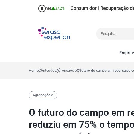
Consumidor | Recuperação de Crédito
7%
Percentual no mês
37,2%
Empree
Cobrança
A
Crédito
P
Home
Conteúdos
Agronegócio
O futuro do campo em rede: saiba 
Empreendedoris
Gestão de cliente
Decisão
Agronegócio
MEI
Finanças
O futuro do campo em r
Marketing
reduziu em 75% o tempo 