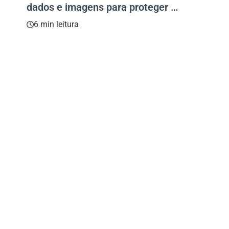
dados e imagens para proteger o
meio ambiente
6 min leitura