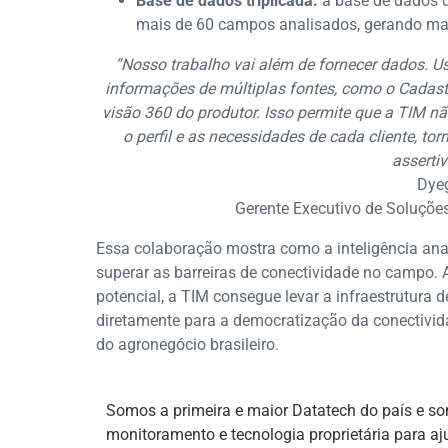
Base de dados triplicada:
a base de dados q
mais de 60 campos analisados, gerando mai
“Nosso trabalho vai além de fornecer dados. Us
informações de múltiplas fontes, como o Cadastr
visão 360 do produtor. Isso permite que a TIM n
o perfil e as necessidades de cada cliente, 
assertiv
Dye
Gerente Executivo de Soluçõe
Essa colaboração mostra como a inteligência anal
superar as barreiras de conectividade no campo. 
potencial, a TIM consegue levar a infraestrutura 
diretamente para a democratização da conectivi
do agronegócio brasileiro.
Somos a primeira e maior Datatech do país e so
monitoramento e tecnologia proprietária para aj