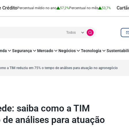
Cartão de Créd
Percentual médio no ano
57,2%
Percentual no mês
53,7%
nda
Segurança
Mercado
Negócios
Tecnologia
Sustentabil
utenticação e Prevenção à Fraude
Leis e Impostos
Agronegócio
Inovação e Tecnologia
Responsabilidade
roteção de Dados
Open Finance
RH
O corre de quem f
como a TIM reduziu em 75% o tempo de análises para atuação no agronegócio
mo
Estudos e Pesquisas
s e fornecedores
Indicadores Econômicos
Cadastro Positivo
ede: saiba como a TIM
de análises para atuação