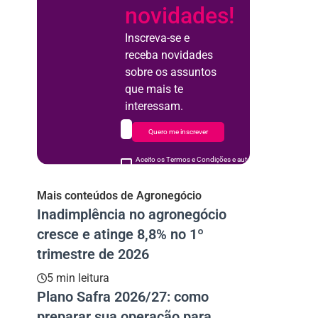
novidades!
Inscreva-se e
receba novidades
sobre os assuntos
que mais te
interessam.
Quero me inscrever
Aceito os Termos e Condições e autorizo o uso de meus d
acordo
Mais conteúdos de Agronegócio
Inadimplência no agronegócio
cresce e atinge 8,8% no 1º
trimestre de 2026
5 min leitura
Plano Safra 2026/27: como
preparar sua operação para