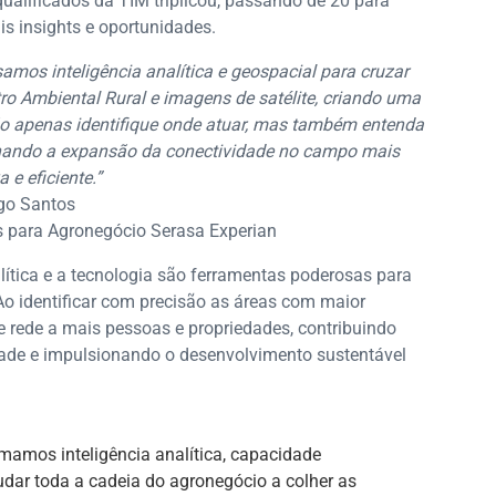
ualificados da TIM triplicou, passando de 20 para
s insights e oportunidades.
amos inteligência analítica e geospacial para cruzar
o Ambiental Rural e imagens de satélite, criando uma
ão apenas identifique onde atuar, mas também entenda
tornando a expansão da conectividade no campo mais
a e eficiente.”
go Santos
s para Agronegócio Serasa Experian
ítica e a tecnologia são ferramentas poderosas para
Ao identificar com precisão as áreas com maior
de rede a mais pessoas e propriedades, contribuindo
dade e impulsionando o desenvolvimento sustentável
mamos inteligência analítica, capacidade
udar toda a cadeia do agronegócio a colher as