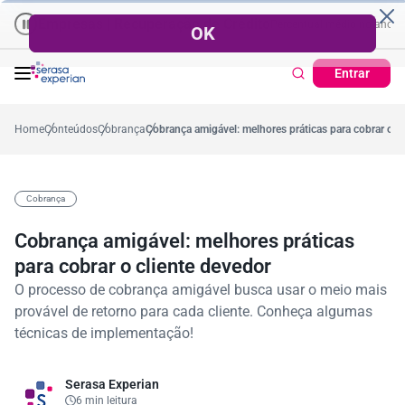
Empresas | Recuperação de Crédito
Cartão de Crédito | Cadastro Po
ano
4%
57,2%
Percentual no mês
53,7%
Percentual médio no ano
38
Entrar
Home
Conteúdos
Cobrança
Cobrança amigável: melhores práticas para cobrar o c
Cobrança
Cobrança amigável: melhores práticas
para cobrar o cliente devedor
O processo de cobrança amigável busca usar o meio mais
provável de retorno para cada cliente. Conheça algumas
técnicas de implementação!
Serasa Experian
6 min leitura