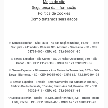
Mapa do site
Ética e Compliance
Decisão
Segurança da Informação
Novas Marcas
Empreendedorismo
Política de Cookies
Quem somos
Estudos e Pesquisas
Como tratamos seus dados
Sala de Imprensa
Finanças
Sustentabilidade
Gestão de clientes e fornecedores
Histórias de sucesso
Indicadores Econômicos
© Serasa Experian - São Paulo - Av das Nações Unidas, 14.401 - Torre
Inovação e Tecnologia
Sucupira - 24º andar - Chácara Sto. Antônio - São Paulo - SP - CEP
Leis e impostos
04794-000 - CNPJ 62.173.620/0001-80
Marketing
© Serasa Experian - São Carlos - Av. Dr. Heitor José Reali, 360 - São
MEI
Carlos - SP
- CEP 13571-385 - CNPJ 62.173.620/0093-06
Open Finance
© Serasa Experian - Blumenau - Rua Almirante Tamandaré, 1024 - Vila
Proteção de Dados
Nova - Blumenau - SC - CEP 89035-000 - CNPJ 62.173.620/0104-95
RH
© Serasa Experian - Brasília - Setor Comercial Sul, Quadra 2, Bloco C,
Sustentabilidade Corporativa
Edifício Paulo Sarasate, 5º andar, Bairro Asa Sul, Brasília - DF - CEP
70302-911 - CNPJ 62.173.620/0131-68
© Serasa Experian - Recife - R. Sen. José Henrique, 231 - Bairro Ilha do
Leite, Recife – PE - CEP 50070-460 - CNPJ 62.173.620/0133-20