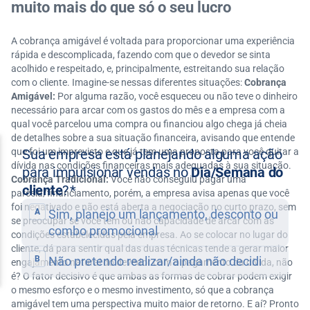
muito mais do que só o seu lucro
A cobrança amigável é voltada para proporcionar uma experiência
rápida e descomplicada, fazendo com que o devedor se sinta
acolhido e respeitado, e, principalmente, estreitando sua relação
com o cliente. Imagine-se nessas diferentes situações:
Cobrança
Amigável:
Por alguma razão, você esqueceu ou não teve o dinheiro
necessário para arcar com os gastos do mês e a empresa com a
qual você parcelou uma compra ou financiou algo chega já cheia
de detalhes sobre a sua situação financeira, avisando que entende
que foi um imprevisto e que já tem uma proposta para você quitar a
dívida nas condições financeiras mais adequadas à sua situação.
Cobrança Tradicional:
Você não conseguiu pagar uma
parcela/financiamento, porém, a empresa avisa apenas que você
foi negativado e não está aberta a negociação no curto prazo, sem
se preocupar se você tem ou não capacidade de arcar com as
condições estabelecidas pela empresa. Ao se colocar no lugar do
cliente, dá para sentir qual das duas técnicas tende a gerar maior
engajamento natural do devedor com o pagamento da dívida, não
é? O fator decisivo é que ambas as formas de cobrar podem exigir
o mesmo esforço e o mesmo investimento, só que a cobrança
amigável tem uma perspectiva muito maior de retorno. E aí? Pronto