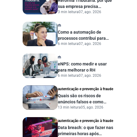
Reforma Tributária: por que
sua empresa precisa
3 min leitura
07, ago. 2026
começar a se preparar
agora?
rh
Como a automação de
processos contribui para
6 min leitura
07, ago. 2026
uma gestão pública mais
eficiente
rh
eNPS: como medir e usar
para melhorar o RH
6 min leitura
07, ago. 2026
autenticação e prevenção à fraude
Quais são os riscos de
anúncios falsos e como
13 min leitura
05, ago. 2026
proteger seu negócio?
autenticação e prevenção à fraude
Data breach: o que fazer nas
primeiras horas após