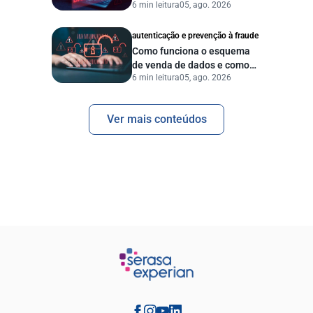
6 min leitura
05, ago. 2026
vazamento de dados?
autenticação e prevenção à fraude
Como funciona o esquema
de venda de dados e como
6 min leitura
05, ago. 2026
proteger sua empresa?
Ver mais conteúdos