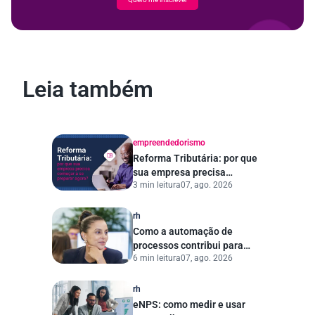
Leia também
empreendedorismo
Reforma Tributária: por que
sua empresa precisa
3 min leitura
07, ago. 2026
começar a se preparar
agora?
rh
Como a automação de
processos contribui para
6 min leitura
07, ago. 2026
uma gestão pública mais
eficiente
rh
eNPS: como medir e usar