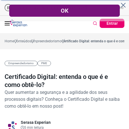
Empresas | Recuperação de Crédito
Cartão de Crédito | Cadastro 
o ano
,4%
57,2%
Percentual no mês
53,7%
Percentual médio no ano
3
Entrar
Home
Conteúdos
Empreendedorismo
Certificado Digital: entenda o que é e como 
Empreendedorismo
PME
Certificado Digital: entenda o que é e
como obtê-lo?
Quer aumentar a segurança e a agilidade dos seus
processos digitais? Conheça o Certificado Digital e saiba
como obtê-lo em nosso post!
Serasa Experian
5 min leitura