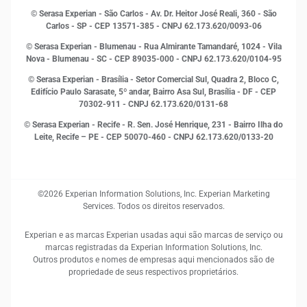
Marketing
© Serasa Experian - São Carlos - Av. Dr. Heitor José Reali, 360 - São
MEI
Carlos - SP
- CEP 13571-385 - CNPJ 62.173.620/0093-06
Open Finance
© Serasa Experian - Blumenau - Rua Almirante Tamandaré, 1024 - Vila
Proteção de Dados
Nova - Blumenau - SC - CEP 89035-000 - CNPJ 62.173.620/0104-95
RH
© Serasa Experian - Brasília - Setor Comercial Sul, Quadra 2, Bloco C,
Sustentabilidade Corporativa
Edifício Paulo Sarasate, 5º andar, Bairro Asa Sul, Brasília - DF - CEP
70302-911 - CNPJ 62.173.620/0131-68
© Serasa Experian - Recife - R. Sen. José Henrique, 231 - Bairro Ilha do
Leite, Recife – PE - CEP 50070-460 - CNPJ 62.173.620/0133-20
©2026 Experian Information Solutions, Inc. Experian Marketing
Services. Todos os direitos reservados.
Experian e as marcas Experian usadas aqui são marcas de serviço ou
marcas registradas da Experian Information Solutions, Inc.
Outros produtos e nomes de empresas aqui mencionados são de
propriedade de seus respectivos proprietários.