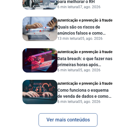
para melhorar o RH
6 min leitura
07, ago. 2026
autenticação e prevenção à fraude
Quais são os riscos de
anúncios falsos e como
13 min leitura
05, ago. 2026
proteger seu negócio?
autenticação e prevenção à fraude
Data breach: o que fazer nas
primeiras horas após
6 min leitura
05, ago. 2026
vazamento de dados?
autenticação e prevenção à fraude
Como funciona o esquema
de venda de dados e como
6 min leitura
05, ago. 2026
proteger sua empresa?
Ver mais conteúdos