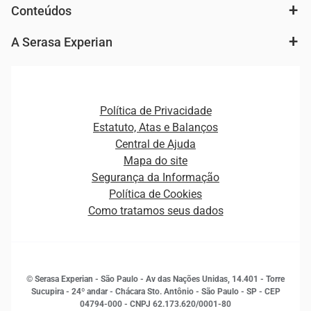
Autenticação e Prevenção à Fraude
Conteúdos
Agronegócio
Consulta e concessão de crédito
Fintechs
Cobrança e Recuperação de Dívidas
A Serasa Experian
Ver todo o conteúdo
Gestão de cliente e de portfólio
Agronegócio
Open Finance
Atualização Cadastral e Financeira para Pessoa Jurídica
Autenticação e Prevenção à Fraude
Pequenas e Médias Empresas
Canais de Atendimento
Carreiras
Plataformas e Motores de decisão
Política de Privacidade
Carreiras
Cobrança
Estatuto, Atas e Balanços
Distribuidores e representantes
Crédito
Central de Ajuda
Estrutura Organizacional
Curso Gratuito de Saúde Financeira
Mapa do site
Ética e Compliance
Decisão
Segurança da Informação
Novas Marcas
Empreendedorismo
Política de Cookies
Quem somos
Estudos e Pesquisas
Como tratamos seus dados
Sala de Imprensa
Finanças
Sustentabilidade
Gestão de clientes e fornecedores
Histórias de sucesso
Indicadores Econômicos
© Serasa Experian - São Paulo - Av das Nações Unidas, 14.401 - Torre
Inovação e Tecnologia
Sucupira - 24º andar - Chácara Sto. Antônio - São Paulo - SP - CEP
Leis e impostos
04794-000 - CNPJ 62.173.620/0001-80