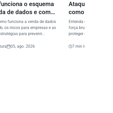
unciona o esquema
Ataques de forç
da de dados e como
como proteger 
er sua empresa?
dados digitais
omo funciona a venda de dados
Entenda como funcionam
b, os riscos para empresas e as
força bruta e conheça pr
stratégias para prevenir
proteger acessos, dados
s e fraudes.
digitais da sua empresa.
tura
05, ago. 2026
7 min leitura
05, ago