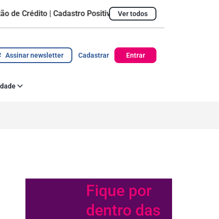
rédito | Cadastro Positivo
Ver todos
Ticket Médio
R$ 1.428,09
Pontualidade do pag
Assinar newsletter
Cadastrar
Entrar
idade
 Corporativa
az acontecer
Fique por
dentro das