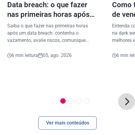
Data breach: o que fazer
Como f
nas primeiras horas após
de ven
vazamento de dados?
proteg
Saiba o que fazer nas primeiras horas
Entenda c
após um data breach: contenha o
na dark we
vazamento, avalie riscos, comunique
melhores e
envolvidos e proteja dados e reputação.
vazamento
6 min leitura
05, ago. 2026
6 min lei
Ver mais conteúdos