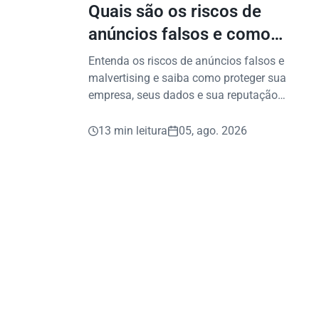
Quais são os riscos de
anúncios falsos e como
proteger seu negócio?
Entenda os riscos de anúncios falsos e
malvertising e saiba como proteger sua
empresa, seus dados e sua reputação
contra fraudes digitais.
13 min leitura
05, ago. 2026