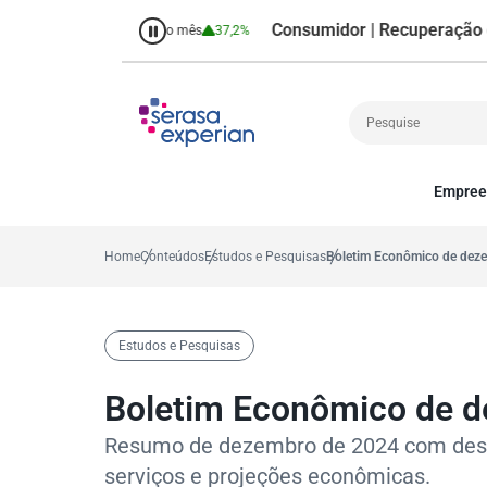
Consumidor | Recuperação de Créd
38,7%
Percentual no mês
37,2%
Empree
Cobrança
A
Crédito
P
Home
Conteúdos
Estudos e Pesquisas
Boletim Econômico de dez
Empreendedoris
Gestão de cliente
Decisão
Estudos e Pesquisas
MEI
Finanças
Boletim Econômico de 
Marketing
Resumo de dezembro de 2024 com desta
serviços e projeções econômicas.