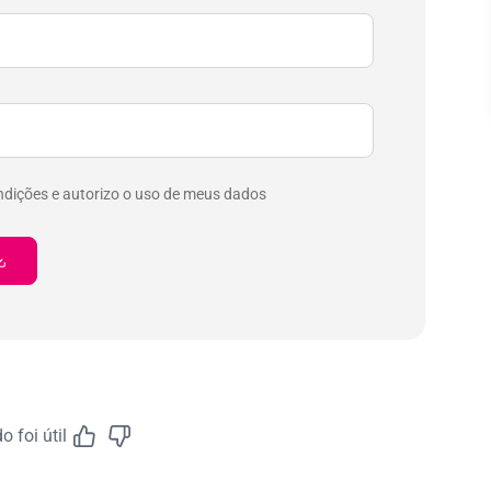
ndições e autorizo o uso de meus dados
 foi útil
Feedback do A