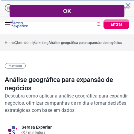
 Recuperação de Crédito
Cartão de Crédito | Cadastro Positivo
%
Percentual no mês
53,7%
Percentual médio no ano
38,7%
Percentual no m
Ti
Entrar
Home
Conteúdos
Marketing
Análise geográfica para expansão de negócios
Marketing
Análise geográfica para expansão de
negócios
Descubra como aplicar a análise geográfica para expandir
negócios, otimizar campanhas de mídia e tomar decisões
estratégicas com base em dados.
Serasa Experian
7 min leitura