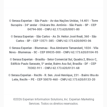
Finanças
Sustentabilidade
Gestão de clientes e fornecedores
Histórias de sucesso
Indicadores Econômicos
© Serasa Experian - São Paulo - Av das Nações Unidas, 14.401 - Torre
Inovação e Tecnologia
Sucupira - 24º andar - Chácara Sto. Antônio - São Paulo - SP - CEP
Leis e impostos
04794-000 - CNPJ 62.173.620/0001-80
Marketing
© Serasa Experian - São Carlos - Av. Dr. Heitor José Reali, 360 - São
MEI
Carlos - SP
- CEP 13571-385 - CNPJ 62.173.620/0093-06
Open Finance
© Serasa Experian - Blumenau - Rua Almirante Tamandaré, 1024 - Vila
Proteção de Dados
Nova - Blumenau - SC - CEP 89035-000 - CNPJ 62.173.620/0104-95
RH
© Serasa Experian - Brasília - Setor Comercial Sul, Quadra 2, Bloco C,
Sustentabilidade Corporativa
Edifício Paulo Sarasate, 5º andar, Bairro Asa Sul, Brasília - DF - CEP
70302-911 - CNPJ 62.173.620/0131-68
© Serasa Experian - Recife - R. Sen. José Henrique, 231 - Bairro Ilha do
Leite, Recife – PE - CEP 50070-460 - CNPJ 62.173.620/0133-20
©2026 Experian Information Solutions, Inc. Experian Marketing
Services. Todos os direitos reservados.