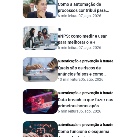
Como a automação de
processos contribui para
6 min leitura
07, ago. 2026
uma gestão pública mais
eficiente
rh
eNPS: como medir e usar
para melhorar o RH
6 min leitura
07, ago. 2026
autenticação e prevenção à fraude
Quais são os riscos de
anúncios falsos e como
13 min leitura
05, ago. 2026
proteger seu negócio?
autenticação e prevenção à fraude
Data breach: o que fazer nas
primeiras horas após
6 min leitura
05, ago. 2026
vazamento de dados?
autenticação e prevenção à fraude
Como funciona o esquema