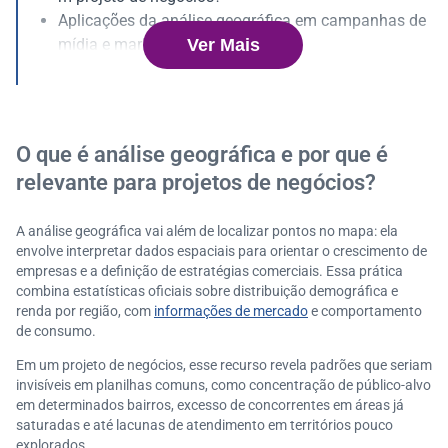
Aplicações da análise geográfica em campanhas de
Ver Mais
mídia e marketing local
Como a geolocalização ajuda a encontrar novas opo
rtunidades de mercado?
Ferramentas e tecnologias para realizar análise geog
ráfica
O que é análise geográfica e por que é
Como começar a aplicar análise geográfica no seu p
relevante para projetos de negócios?
rojeto de negócio?
Conte com as soluções da Serasa Experian para apri
A análise geográfica vai além de localizar pontos no mapa: ela
morar suas campanhas
envolve interpretar dados espaciais para orientar o crescimento de
empresas e a definição de estratégias comerciais. Essa prática
combina estatísticas oficiais sobre distribuição demográfica e
renda por região, com
informações de mercado
e comportamento
de consumo.
Em um projeto de negócios, esse recurso revela padrões que seriam
invisíveis em planilhas comuns, como concentração de público-alvo
em determinados bairros, excesso de concorrentes em áreas já
saturadas e até lacunas de atendimento em territórios pouco
explorados.