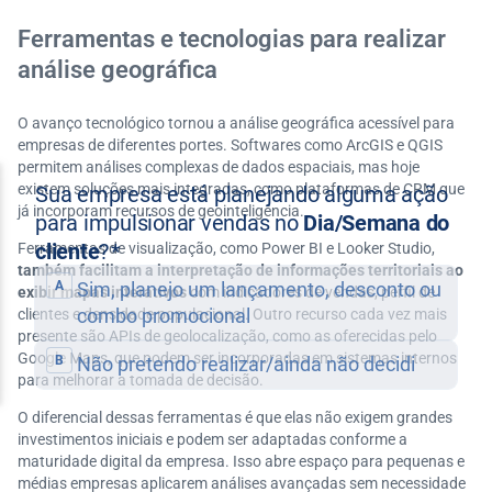
Ferramentas e tecnologias para realizar
análise geográfica
O avanço tecnológico tornou a análise geográfica acessível para
empresas de diferentes portes. Softwares como ArcGIS e QGIS
permitem análises complexas de dados espaciais, mas hoje
existem soluções mais integradas, como plataformas de CRM que
já incorporam recursos de geointeligência.
Ferramentas de visualização, como Power BI e Looker Studio,
também facilitam a interpretação de informações territoriais ao
exibir mapas interativos
com indicadores de vendas, perfil de
clientes e densidade populacional. Outro recurso cada vez mais
presente são APIs de geolocalização, como as oferecidas pelo
Google Maps, que podem ser incorporadas em sistemas internos
para melhorar a tomada de decisão.
O diferencial dessas ferramentas é que elas não exigem grandes
investimentos iniciais e podem ser adaptadas conforme a
maturidade digital da empresa. Isso abre espaço para pequenas e
médias empresas aplicarem análises avançadas sem necessidade