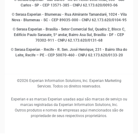
MEI
Carlos - SP
- CEP 13571-385 - CNPJ 62.173.620/0093-06
Open Finance
© Serasa Experian - Blumenau - Rua Almirante Tamandaré, 1024 - Vila
Proteção de Dados
Nova - Blumenau - SC - CEP 89035-000 - CNPJ 62.173.620/0104-95
RH
© Serasa Experian - Brasília - Setor Comercial Sul, Quadra 2, Bloco C,
Sustentabilidade Corporativa
Edifício Paulo Sarasate, 5º andar, Bairro Asa Sul, Brasília - DF - CEP
70302-911 - CNPJ 62.173.620/0131-68
© Serasa Experian - Recife - R. Sen. José Henrique, 231 - Bairro Ilha do
Leite, Recife – PE - CEP 50070-460 - CNPJ 62.173.620/0133-20
©2026 Experian Information Solutions, Inc. Experian Marketing
Services. Todos os direitos reservados.
Experian e as marcas Experian usadas aqui são marcas de serviço ou
marcas registradas da Experian Information Solutions, Inc.
Outros produtos e nomes de empresas aqui mencionados são de
propriedade de seus respectivos proprietários.