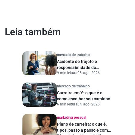
Leia também
mercado de trabalho
Acidente de trajeto e
responsabilidade do
9 min leitura
05, ago. 2026
empregador
mercado de trabalho
Carreira em Y: o que é e
como escolher seu caminho
6 min leitura
04, ago. 2026
marketing pessoal
Plano de carreira: o que é,
tipos, passo a passo e como