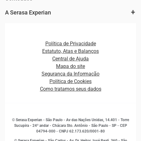
Agronegócio
Consulta e concessão de crédito
Fintechs
Cobrança e Recuperação de Dívidas
A Serasa Experian
Ver todo o conteúdo
Gestão de cliente e de portfólio
Agronegócio
Open Finance
Atualização Cadastral e Financeira para Pessoa Jurídica
Autenticação e Prevenção à Fraude
Pequenas e Médias Empresas
Canais de Atendimento
Carreiras
Plataformas e Motores de decisão
Política de Privacidade
Carreiras
Cobrança
Estatuto, Atas e Balanços
Distribuidores e representantes
Crédito
Central de Ajuda
Estrutura Organizacional
Curso Gratuito de Saúde Financeira
Mapa do site
Ética e Compliance
Decisão
Segurança da Informação
Novas Marcas
Empreendedorismo
Política de Cookies
Quem somos
Estudos e Pesquisas
Como tratamos seus dados
Sala de Imprensa
Finanças
Sustentabilidade
Gestão de clientes e fornecedores
Histórias de sucesso
Indicadores Econômicos
© Serasa Experian - São Paulo - Av das Nações Unidas, 14.401 - Torre
Inovação e Tecnologia
Sucupira - 24º andar - Chácara Sto. Antônio - São Paulo - SP - CEP
Leis e impostos
04794-000 - CNPJ 62.173.620/0001-80
Marketing
© Serasa Experian - São Carlos - Av. Dr. Heitor José Reali, 360 - São