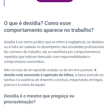
Como evitar a desídia no dia a dia? Boas práticas de
organização e rotina
Quer crescer com boas práticas profissionais? Conhe
ça as vagas da Serasa Experian
O que é desídia? Como esse
comportamento aparece no trabalho?
Desídia é um termo jurídico que se refere à negligência, ao desleixo
ou à falta de cuidado no desempenho das atividades profissionais.
No contexto do trabalho, ela se manifesta por comportamentos
repetidos que indicam descuido com responsabilidades e
compromissos assumidos.
Não se trata de um episódio isolado ou de um erro pontual.
A
desídia está associada à repetição de falhas
, à baixa atenção às
tarefas e à ausência de empenho contínuo, impactando entregas,
prazos e a rotina da equipe.
Desídia é o mesmo que preguiça ou
procrastinação?