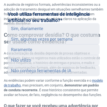
A ausência de registros formais, advertências inconsistentes ou a
adoção de tratamento desigual em situações semelhantes também
fragilizam o enquadramento da desídia. Esses fatores podem
indicar falta de coerência ou de critérios claros na aplicação da
medida disciplinar.
Como comprovar desídia? O que costuma
ser usado como evidência?
A caracterização da desídia depende de provas objetivas e
verificáveis. Entre os registros mais utilizados estão o controle de
ponto e frequência, o histórico de entregas e prazos, e-mails e
outras comunicações formais, além de registros de feedbacks,
advertências e suspensões devidamente documentadas.
As evidências podem variar conforme a função exercida e o
modelo
de trabalho
, mas precisam, em conjunto,
demonstrar um padrão
de conduta recorrente.
É esse histórico consistente que permite
avaliar se houve, de fato, negligência no desempenho das funções.
O que fazer se você recebeu uma advertência por