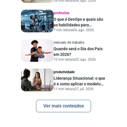
24 min leitura
04, ago. 2026
escolher a empresa ideal
profissões
O que é DevOps e quais são
as habilidades para
7 min leitura
04, ago. 2026
trabalhar na área
mercado de trabalho
Quando será o Dia dos Pais
em 2026?
10 min leitura
03, ago. 2026
produtividade
Liderança Situacional: o que
é e como aplicar o modelo
11 min leitura
27, jul. 2026
Hersey-Blanchard
Ver mais conteúdos