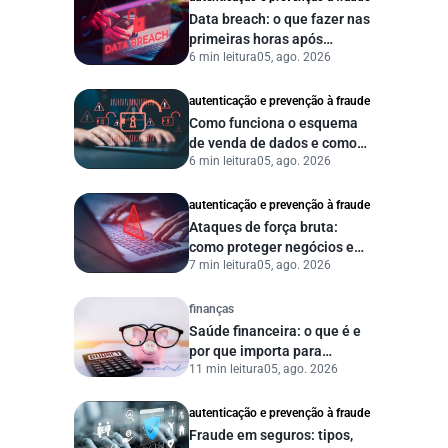
Data breach: o que fazer nas
primeiras horas após
6 min leitura
05, ago. 2026
vazamento de dados?
autenticação e prevenção à fraude
Como funciona o esquema
de venda de dados e como
6 min leitura
05, ago. 2026
proteger sua empresa?
autenticação e prevenção à fraude
Ataques de força bruta:
como proteger negócios e
7 min leitura
05, ago. 2026
dados digitais
finanças
Saúde financeira: o que é e
por que importa para
11 min leitura
05, ago. 2026
pessoas e empresas?
autenticação e prevenção à fraude
Fraude em seguros: tipos,