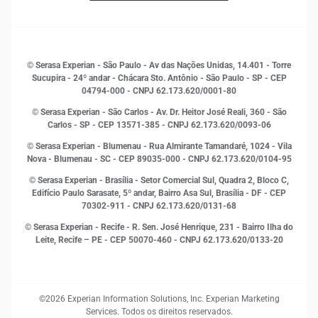
Sala de Imprensa
Finanças
Sustentabilidade
Gestão de clientes e fornecedores
Histórias de sucesso
Indicadores Econômicos
© Serasa Experian - São Paulo - Av das Nações Unidas, 14.401 - Torre
Inovação e Tecnologia
Sucupira - 24º andar - Chácara Sto. Antônio - São Paulo - SP - CEP
Leis e impostos
04794-000 - CNPJ 62.173.620/0001-80
Marketing
© Serasa Experian - São Carlos - Av. Dr. Heitor José Reali, 360 - São
MEI
Carlos - SP
- CEP 13571-385 - CNPJ 62.173.620/0093-06
Open Finance
© Serasa Experian - Blumenau - Rua Almirante Tamandaré, 1024 - Vila
Proteção de Dados
Nova - Blumenau - SC - CEP 89035-000 - CNPJ 62.173.620/0104-95
RH
© Serasa Experian - Brasília - Setor Comercial Sul, Quadra 2, Bloco C,
Sustentabilidade Corporativa
Edifício Paulo Sarasate, 5º andar, Bairro Asa Sul, Brasília - DF - CEP
70302-911 - CNPJ 62.173.620/0131-68
© Serasa Experian - Recife - R. Sen. José Henrique, 231 - Bairro Ilha do
Leite, Recife – PE - CEP 50070-460 - CNPJ 62.173.620/0133-20
©2026 Experian Information Solutions, Inc. Experian Marketing
Services. Todos os direitos reservados.