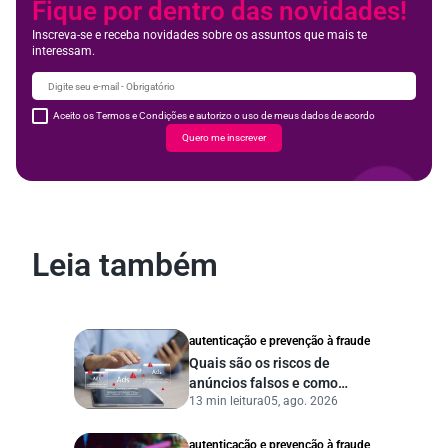
Fique por dentro das novidades!
Inscreva-se e receba novidades sobre os assuntos que mais te
interessam.
Aceito os Termos e Condições e autorizo o uso de meus dados de acordo
Quero me inscrever
Leia também
autenticação e prevenção à fraude
Quais são os riscos de
anúncios falsos e como
13 min leitura
05, ago. 2026
proteger seu negócio?
autenticação e prevenção à fraude