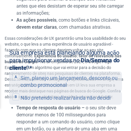
antes que eles desistam de esperar seu site carregar
as informações;
As ações possíveis
, como botões e links clicáveis,
devem estar claras
, com chamadas atrativas.
Essas considerações de UX garantirão uma boa usabilidade do seu
website, o que leva a uma experiência de usuário agradável -
fazendo com que os clientes desejem voltar ao seu site
continuamente.
Experiência do usuário: fator de relevância nas
buscas do Google -
No ar em junho de 2021, o Google Page
Experience é um algoritmo que vai entrar para a decisão do
ranqueamento de sites nas pesquisas de clientes na plataforma.
Dessa forma, além das vantagens já apresentadas no artigo, uma
estratégia de UX com foco também em UI leva sua empresa a
receber mais destaque nas páginas de busca do Google. Confira
abaixo o que o novo algoritmo considera e como se adaptar.
Tempo de resposta do usuário –
o seu site deve
demorar menos de 100 milissegundos para
responder a um comando do usuário, como clique
em um botão, ou a abertura de uma aba em uma