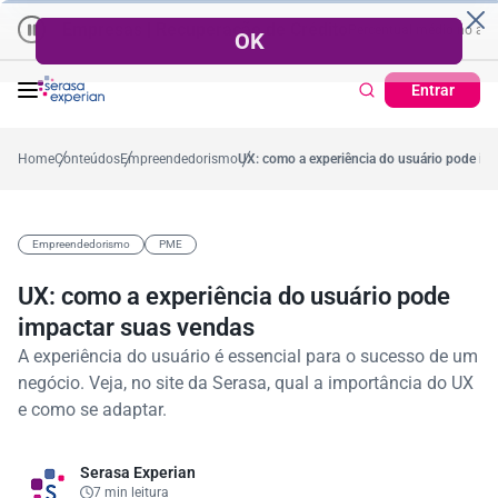
Empresas | Recuperação de Crédito
Cartão de Crédito | Cadastro
no ano
,2%
57,2%
Percentual no mês
53,7%
Percentual médio no ano
3
Entrar
Home
Conteúdos
Empreendedorismo
UX: como a experiência do usuário pode im
Empreendedorismo
PME
UX: como a experiência do usuário pode
impactar suas vendas
A experiência do usuário é essencial para o sucesso de um
negócio. Veja, no site da Serasa, qual a importância do UX
e como se adaptar.
Serasa Experian
7 min leitura