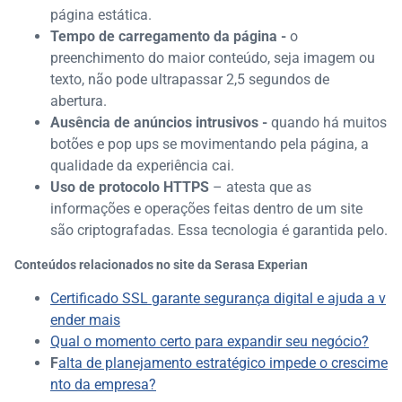
página estática.
Tempo de carregamento da página -
o
preenchimento do maior conteúdo, seja imagem ou
texto, não pode ultrapassar 2,5 segundos de
abertura.
Ausência de anúncios intrusivos -
quando há muitos
botões e pop ups se movimentando pela página, a
qualidade da experiência cai.
Uso de protocolo HTTPS
– atesta que as
informações e operações feitas dentro de um site
são criptografadas. Essa tecnologia é garantida pelo.
Conteúdos relacionados no site da Serasa Experian
Certificado SSL garante segurança digital e ajuda a v
ender mais
Qual o momento certo para expandir seu negócio?
F
alta de planejamento estratégico impede o crescime
nto da empresa?