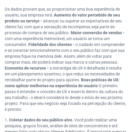
Os dados provam que, ao proporcionar uma boa experiência de
usuário, sua empresa terá:
Aumento do valor percebido de seu
produto ou serviço -
alcançar ou superar as expectativas de seu
cliente faz com que a sensação de recompensa seja parte do
processo de compra de seu público.
Maior conversão de vendas -
com uma experiência memorável, um usuário se torna um
consumidor.
Fidelidade dos clientes -
o cuidado em compreender
e se conectar emocionalmente com o seu público faz com que sua
empresa fique na memória dele. Assim, além de voltar para
comprar mais, ele poderá indicar sua marca a outras pessoas;
Economia de recursos -
a estratégia de UX é detalhada e resulta
em um planejamento assertivo, o que reduz as necessidades de
retrabalhar parte do projeto para ajustes.
Boas práticas de UX:
como aplicar melhorias na experiência do usuário
O primeiro
passo é entender o conceito de UX e inseri-lo dentro da cultura do
seu trabalho - o ideal é considerá-lo desde o início de seu próximo
projeto. Para que seu negócio seja focado na percepção do cliente,
é preciso:
Coletar dados do seu público alvo.
Você pode realizar uma
pesquisa, grupos focais, análise de sites de concorrentes e até
mesmo falar com alguns clientes fidelizados. É importante acessar