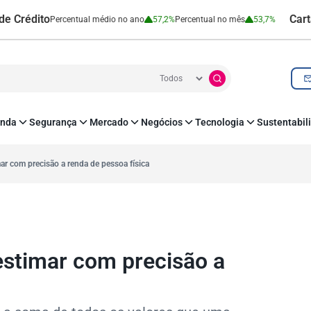
to
Cartão de Cr
Percentual médio no ano
57,2%
Percentual no mês
53,7%
nda
Segurança
Mercado
Negócios
Tecnologia
Sustentabil
utenticação e Prevenção à Fraude
Leis e Impostos
Agronegócio
Inovação e Tecnologia
Responsabilidade
roteção de Dados
Open Finance
RH
O corre de quem f
ar com precisão a renda de pessoa física
mo
Estudos e Pesquisas
s e fornecedores
Indicadores Econômicos
Cadastro Positivo
estimar com precisão a