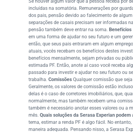
Se houver algum valor que a pessoa receba por de
incluídas na somatória. Remunerações por guard
dos pais, pensão devido ao falecimento de algum e
separações de casais precisam ser informadas na h
pensão também deve entrar na soma.
Benefícios
em uma forma de ajudar no seu futuro e um geren
então, que seus pais entraram em algum emprego
atuais, vocês recebam os benefícios destes inve
benefícios mensalmente, sejam privadas ou públic
estimada PF. Então, anote aí caso você receba al
passado para investir e ajudar no seu futuro ou s
trabalha.
Comissões
Qualquer comissão que seja 
Geralmente, os valores de comissão estão inclus
delas é o caso de corretores imobiliários, que, qu
normalmente, mas também recebem uma comissão 
também é necessário anotar esses valores ou a 
mês.
Quais soluções da Serasa Experian podem 
tema, estimar a renda PF é algo fácil. No entanto
maneira adequada. Pensando nisso, a Serasa Exp