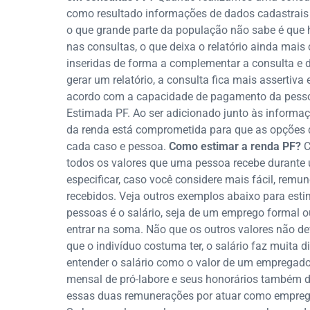
como resultado informações de dados cadastrais
o que grande parte da população não sabe é que h
nas consultas, o que deixa o relatório ainda mai
inseridas de forma a complementar a consulta e 
gerar um relatório, a consulta fica mais assertiva 
acordo com a capacidade de pagamento da pesso
Estimada PF. Ao ser adicionado junto às informa
da renda está comprometida para que as opções d
cada caso e pessoa.
Como estimar a renda PF?
C
todos os valores que uma pessoa recebe durante
especificar, caso você considere mais fácil, re
recebidos. Veja outros exemplos abaixo para esti
pessoas é o salário, seja de um emprego formal o
entrar na soma. Não que os outros valores não d
que o indivíduo costuma ter, o salário faz muita d
entender o salário como o valor de um empregado
mensal de pró-labore e seus honorários também d
essas duas remunerações por atuar como empreg