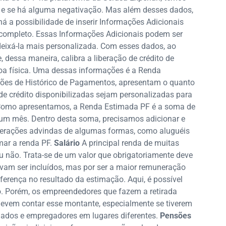
 e se há alguma negativação. Mas além desses dados,
á a possibilidade de inserir Informações Adicionais
s completo. Essas Informações Adicionais podem ser
deixá-la mais personalizada. Com esses dados, ao
e, dessa maneira, calibra a liberação de crédito de
a física. Uma dessas informações é a Renda
ções de Histórico de Pagamentos, apresentam o quanto
e crédito disponibilizadas sejam personalizadas para
omo apresentamos, a Renda Estimada PF é a soma de
 um mês. Dentro desta soma, precisamos adicionar e
munerações advindas de algumas formas, como aluguéis
mar a renda PF.
Salário
A principal renda de muitas
u não. Trata-se de um valor que obrigatoriamente deve
evam ser incluídos, mas por ser a maior remuneração
iferença no resultado da estimação. Aqui, é possível
. Porém, os empreendedores que fazem a retirada
evem contar esse montante, especialmente se tiverem
ados e empregadores em lugares diferentes.
Pensões