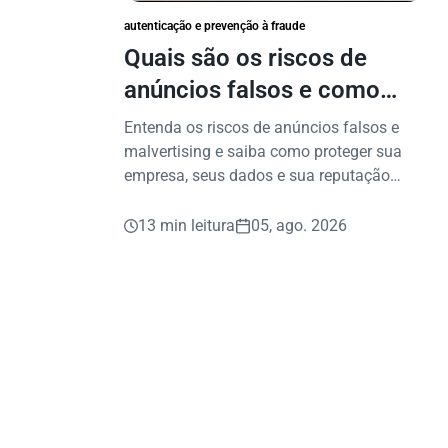
autenticação e prevenção à fraude
Quais são os riscos de
anúncios falsos e como
proteger seu negócio?
Entenda os riscos de anúncios falsos e
malvertising e saiba como proteger sua
empresa, seus dados e sua reputação
contra fraudes digitais.
13 min leitura
05, ago. 2026