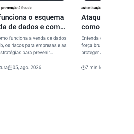
e prevenção à fraude
autenticação e prevenção à fraud
unciona o esquema
Ataques de forç
da de dados e como
como proteger 
er sua empresa?
dados digitais
omo funciona a venda de dados
Entenda como funcionam
b, os riscos para empresas e as
força bruta e conheça pr
stratégias para prevenir
proteger acessos, dados
s e fraudes.
digitais da sua empresa.
tura
05, ago. 2026
7 min leitura
05, ago