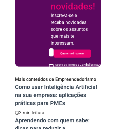
novidades!
Inscreva-se e
receba novidades
sobre os assuntos
que mais te
interessam.
Quero me inscrever
Aceito os Termos e Condições e autorizo o uso de meus d
acordo
Mais conteúdos de Empreendedorismo
Como usar Inteligência Artificial
na sua empresa: aplicações
práticas para PMEs
3 min leitura
Aprendendo com quem sabe:
dicas para reduzir a