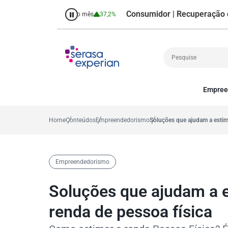
Consumidor | Recuperação de Crédi
8,7%
Percentual no mês
37,2%
Empree
Cobrança
A
Crédito
P
Home
Conteúdos
Empreendedorismo
Soluções que ajudam a estim
Empreendedoris
Gestão de cliente
Decisão
Empreendedorismo
MEI
Finanças
Soluções que ajudam a 
Marketing
renda de pessoa física