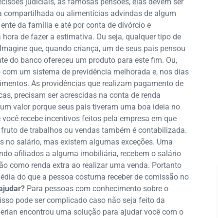
cisões judiciais, as famosas pensões, elas devem ser
a compartilhada ou alimentícias advindas de algum
nte da família e até por conta de divórcio e
ora de fazer a estimativa. Ou seja, qualquer tipo de
Imagine que, quando criança, um de seus pais pensou
te do banco ofereceu um produto para este fim. Ou,
 com um sistema de previdência melhorada e, nos dias
stimentos. As providências que realizam pagamento de
as, precisam ser acrescidas na conta de renda
gum valor porque seus pais tiveram uma boa ideia no
e você recebe incentivos feitos pela empresa em que
fruto de trabalhos ou vendas também é contabilizada.
os no salário, mas existem algumas exceções. Uma
ando afiliados a alguma imobiliária, recebem o salário
como renda extra ao realizar uma venda. Portanto
média do que a pessoa costuma receber de comissão no
ajudar?
Para pessoas com conhecimento sobre o
, isso pode ser complicado caso não seja feito da
erian encontrou uma solução para ajudar você com o