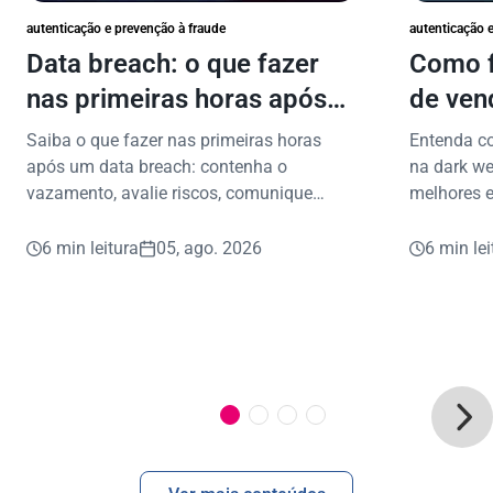
autenticação e prevenção à fraude
autenticação 
Data breach: o que fazer
Como f
nas primeiras horas após
de ven
vazamento de dados?
proteg
Saiba o que fazer nas primeiras horas
Entenda c
após um data breach: contenha o
na dark we
vazamento, avalie riscos, comunique
melhores e
envolvidos e proteja dados e reputação.
vazamento
6 min leitura
05, ago. 2026
6 min lei