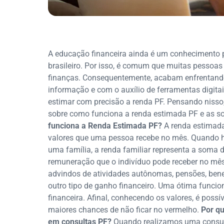
A educação financeira ainda é um conhecimento p
brasileiro. Por isso, é comum que muitas pessoas
finanças. Consequentemente, acabam enfrentand
informação e com o auxílio de ferramentas digitai
estimar com precisão a renda PF. Pensando nisso,
sobre como funciona a renda estimada PF e as so
funciona a Renda Estimada PF?
A renda estimada
valores que uma pessoa recebe no mês. Quando 
uma família, a renda familiar representa a soma 
remuneração que o indivíduo pode receber no mês,
advindos de atividades autônomas, pensões, benef
outro tipo de ganho financeiro. Uma ótima funcio
financeira. Afinal, conhecendo os valores, é poss
maiores chances de não ficar no vermelho.
Por qu
em consultas PF?
Quando realizamos uma consult