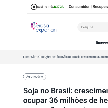
Consumidor | Recuperação de
o ano
38,7%
Percentual no mês
37,2%
Empree
Cobrança
A
Crédito
P
Home
Conteúdos
Agronegócio
Soja no Brasil: crescimento susten
Empreendedoris
Gestão de cliente
Decisão
Agronegócio
MEI
Finanças
Soja no Brasil: crescime
Marketing
ocupar 36 milhões de he