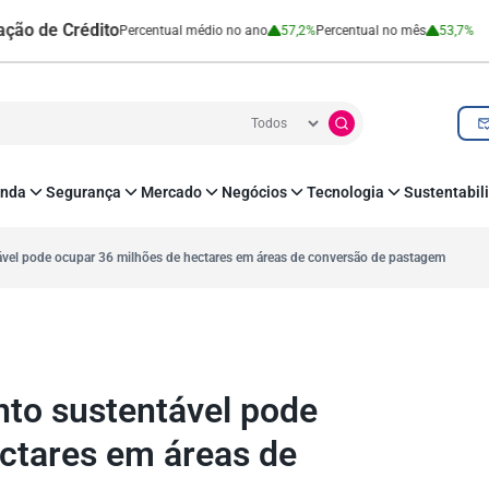
 Crédito
Cartão
Percentual médio no ano
57,2%
Percentual no mês
53,7%
nda
Segurança
Mercado
Negócios
Tecnologia
Sustentabil
utenticação e Prevenção à Fraude
Leis e Impostos
Agronegócio
Inovação e Tecnologia
Responsabilidade
roteção de Dados
Open Finance
RH
O corre de quem f
tável pode ocupar 36 milhões de hectares em áreas de conversão de pastagem
mo
Estudos e Pesquisas
s e fornecedores
Indicadores Econômicos
Cadastro Positivo
nto sustentável pode
ctares em áreas de