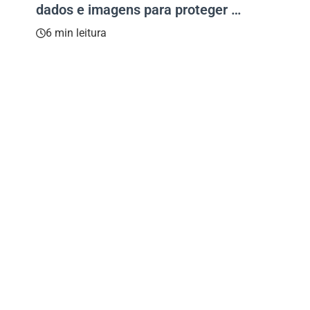
dados e imagens para proteger o
meio ambiente
6 min leitura