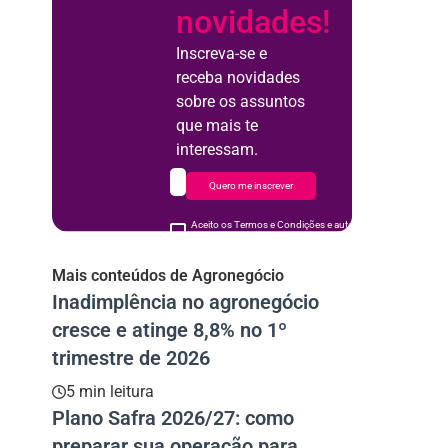
novidades!
Inscreva-se e
receba novidades
sobre os assuntos
que mais te
interessam.
Quero me inscrever
Aceito os Termos e Condições e autorizo o uso de meus d
acordo
Mais conteúdos de Agronegócio
Inadimplência no agronegócio
cresce e atinge 8,8% no 1º
trimestre de 2026
5 min leitura
Plano Safra 2026/27: como
preparar sua operação para