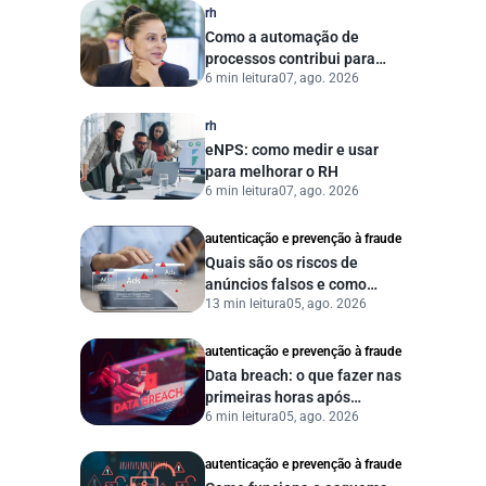
rh
Como a automação de
processos contribui para
6 min leitura
07, ago. 2026
uma gestão pública mais
eficiente
rh
eNPS: como medir e usar
para melhorar o RH
6 min leitura
07, ago. 2026
autenticação e prevenção à fraude
Quais são os riscos de
anúncios falsos e como
13 min leitura
05, ago. 2026
proteger seu negócio?
autenticação e prevenção à fraude
Data breach: o que fazer nas
primeiras horas após
6 min leitura
05, ago. 2026
vazamento de dados?
autenticação e prevenção à fraude