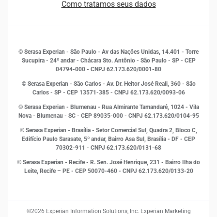
Como tratamos seus dados
Sala de Imprensa
Finanças
Sustentabilidade
Gestão de clientes e fornecedores
Histórias de sucesso
Indicadores Econômicos
© Serasa Experian - São Paulo - Av das Nações Unidas, 14.401 - Torre
Inovação e Tecnologia
Sucupira - 24º andar - Chácara Sto. Antônio - São Paulo - SP - CEP
Leis e impostos
04794-000 - CNPJ 62.173.620/0001-80
Marketing
© Serasa Experian - São Carlos - Av. Dr. Heitor José Reali, 360 - São
MEI
Carlos - SP
- CEP 13571-385 - CNPJ 62.173.620/0093-06
Open Finance
© Serasa Experian - Blumenau - Rua Almirante Tamandaré, 1024 - Vila
Proteção de Dados
Nova - Blumenau - SC - CEP 89035-000 - CNPJ 62.173.620/0104-95
RH
© Serasa Experian - Brasília - Setor Comercial Sul, Quadra 2, Bloco C,
Sustentabilidade Corporativa
Edifício Paulo Sarasate, 5º andar, Bairro Asa Sul, Brasília - DF - CEP
70302-911 - CNPJ 62.173.620/0131-68
© Serasa Experian - Recife - R. Sen. José Henrique, 231 - Bairro Ilha do
Leite, Recife – PE - CEP 50070-460 - CNPJ 62.173.620/0133-20
©2026 Experian Information Solutions, Inc. Experian Marketing