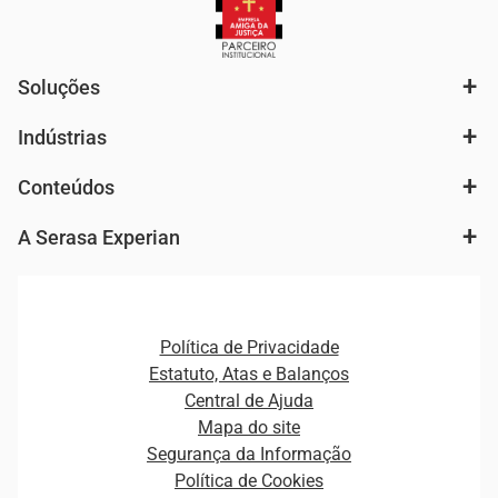
Soluções
Indústrias
Análise de mercado e segmentação de público
Autenticação e Prevenção à Fraude
Conteúdos
Agronegócio
Consulta e concessão de crédito
Fintechs
Cobrança e Recuperação de Dívidas
A Serasa Experian
Ver todo o conteúdo
Gestão de cliente e de portfólio
Agronegócio
Open Finance
Atualização Cadastral e Financeira para Pessoa Jurídica
Autenticação e Prevenção à Fraude
Pequenas e Médias Empresas
Canais de Atendimento
Carreiras
Plataformas e Motores de decisão
Política de Privacidade
Carreiras
Cobrança
Estatuto, Atas e Balanços
Distribuidores e representantes
Crédito
Central de Ajuda
Estrutura Organizacional
Curso Gratuito de Saúde Financeira
Mapa do site
Ética e Compliance
Decisão
Segurança da Informação
Novas Marcas
Empreendedorismo
Política de Cookies
Quem somos
Estudos e Pesquisas