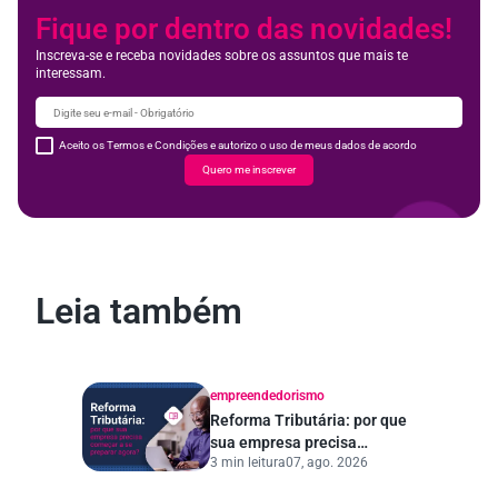
Fique por dentro das novidades!
Inscreva-se e receba novidades sobre os assuntos que mais te
interessam.
Aceito os Termos e Condições e autorizo o uso de meus dados de acordo
Quero me inscrever
Leia também
empreendedorismo
Reforma Tributária: por que
sua empresa precisa
3 min leitura
07, ago. 2026
começar a se preparar
agora?