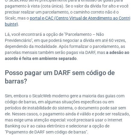
O SicalcWeb serve principalmente para a emissão de guias para
pagamento à vista (cota única). Se o valor da dívida for alto e você
precisar realizar um parcelamento, o caminho correto não é o
Sicalc, mas o
portal e-CAC (Centro Virtual de Atendimento ao Contri
buinte)
.
Lá, você encontrará a opção de "Parcelamento – Não
Previdenciário", em que poderá negociar a dívida em até 60 vezes,
dependendo da modalidade. Após formalizar o parcelamento, as
parcelas mensais também serão pagas via DARF, mas
a adesão ao
acordo é feita em ambiente separado
.
Posso pagar um DARF sem código de
barras?
Sim, embora o SicalcWeb moderno gere a maioria das guias com
código de barras, em algumas situações específicas ou em
períodos de instabilidade do sistema, o documento pode sair sem
ele. Nesses casos, o pagamento ainda é válido e pode ser realizado,
mas exige uma atenção especial: você precisará usar o Internet
Banking ou ir ao caixa eletrônico e selecionar a opção de
"Pagamento de DARF sem código de barras".