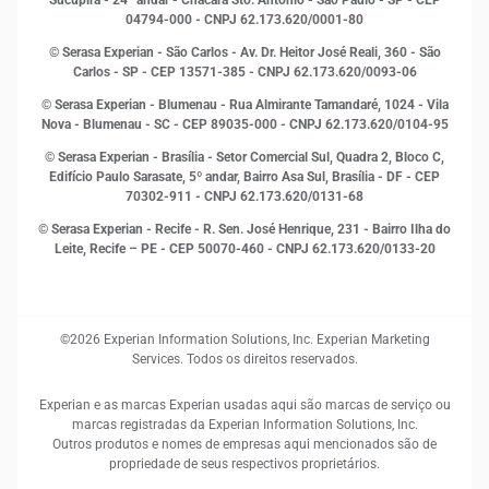
Sucupira - 24º andar - Chácara Sto. Antônio - São Paulo - SP - CEP
Leis e impostos
04794-000 - CNPJ 62.173.620/0001-80
Marketing
© Serasa Experian - São Carlos - Av. Dr. Heitor José Reali, 360 - São
MEI
Carlos - SP
- CEP 13571-385 - CNPJ 62.173.620/0093-06
Open Finance
© Serasa Experian - Blumenau - Rua Almirante Tamandaré, 1024 - Vila
Proteção de Dados
Nova - Blumenau - SC - CEP 89035-000 - CNPJ 62.173.620/0104-95
RH
© Serasa Experian - Brasília - Setor Comercial Sul, Quadra 2, Bloco C,
Sustentabilidade Corporativa
Edifício Paulo Sarasate, 5º andar, Bairro Asa Sul, Brasília - DF - CEP
70302-911 - CNPJ 62.173.620/0131-68
© Serasa Experian - Recife - R. Sen. José Henrique, 231 - Bairro Ilha do
Leite, Recife – PE - CEP 50070-460 - CNPJ 62.173.620/0133-20
©2026 Experian Information Solutions, Inc. Experian Marketing
Services. Todos os direitos reservados.
Experian e as marcas Experian usadas aqui são marcas de serviço ou
marcas registradas da Experian Information Solutions, Inc.
Outros produtos e nomes de empresas aqui mencionados são de
propriedade de seus respectivos proprietários.