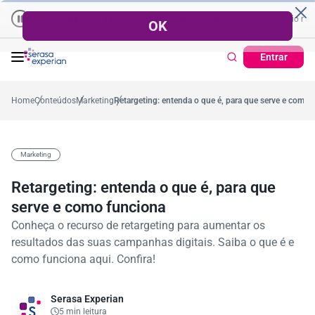
Empresas | Recuperação de Crédito
Cartão de Crédito | Cadas
dio no ano
5,4%
57,2%
Percentual no mês
53,7%
Percentual médio no ano
Entrar
Home
Conteúdos
Marketing
Retargeting: entenda o que é, para que serve e como 
Marketing
Retargeting: entenda o que é, para que
serve e como funciona
Conheça o recurso de retargeting para aumentar os
resultados das suas campanhas digitais. Saiba o que é e
como funciona aqui. Confira!
Serasa Experian
5 min leitura