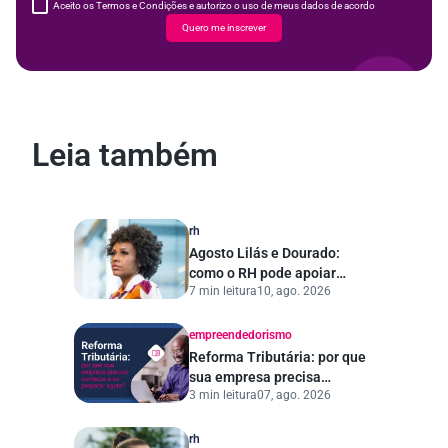
Aceito os Termos e Condições e autorizo o uso de meus dados de acordo
Quero me inscrever
Leia também
rh
Agosto Lilás e Dourado:
como o RH pode apoiar
7 min leitura
10, ago. 2026
campanhas de
conscientização no
ambiente de trabalho
empreendedorismo
Reforma Tributária: por que
sua empresa precisa
3 min leitura
07, ago. 2026
começar a se preparar
agora?
rh