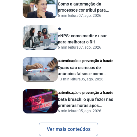
Como a automação de
processos contribui para
6 min leitura
07, ago. 2026
uma gestão pública mais
eficiente
rh
eNPS: como medir e usar
para melhorar o RH
6 min leitura
07, ago. 2026
autenticação e prevenção à fraude
Quais são os riscos de
anúncios falsos e como
13 min leitura
05, ago. 2026
proteger seu negócio?
autenticação e prevenção à fraude
Data breach: o que fazer nas
primeiras horas após
6 min leitura
05, ago. 2026
vazamento de dados?
Ver mais conteúdos