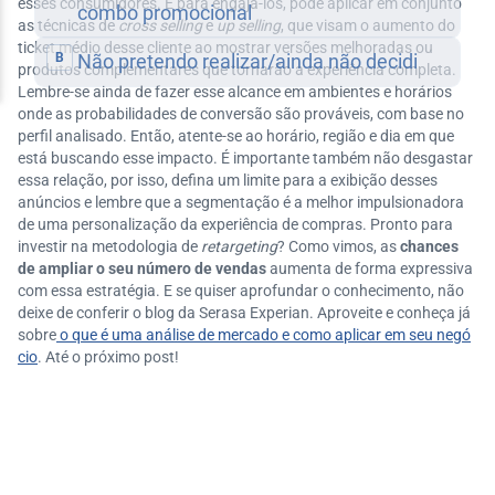
esses consumidores. E para engajá-los, pode aplicar em conjunto
as técnicas de
cross selling
e
up selling
, que visam o aumento do
ticket médio desse cliente ao mostrar versões melhoradas ou
produtos complementares que tornarão a experiência completa.
Lembre-se ainda de fazer esse alcance em ambientes e horários
onde as probabilidades de conversão são prováveis, com base no
perfil analisado. Então, atente-se ao horário, região e dia em que
está buscando esse impacto. É importante também não desgastar
essa relação, por isso, defina um limite para a exibição desses
anúncios e lembre que a segmentação é a melhor impulsionadora
de uma personalização da experiência de compras. Pronto para
investir na metodologia de
retargeting
? Como vimos, as
chances
de ampliar o seu número de vendas
aumenta de forma expressiva
com essa estratégia. E se quiser aprofundar o conhecimento, não
deixe de conferir o blog da Serasa Experian. Aproveite e conheça já
sobre
o que é uma análise de mercado e como aplicar em seu negó
cio
. Até o próximo post!