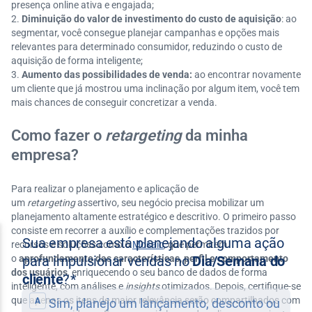
presença online ativa e engajada;
Diminuição do valor de investimento do custo de aquisição
: ao
segmentar, você consegue planejar campanhas e opções mais
relevantes para determinado consumidor, reduzindo o custo de
aquisição de forma inteligente;
Aumento das possibilidades de venda:
ao encontrar novamente
um cliente que já mostrou uma inclinação por algum item, você tem
mais chances de conseguir concretizar a venda.
Como fazer o
retargeting
da minha
empresa?
Para realizar o planejamento e aplicação de
um
retargeting
assertivo, seu negócio precisa mobilizar um
planejamento altamente estratégico e descritivo. O primeiro passo
consiste em recorrer a auxílio e complementações trazidos por
recursos e soluções como o
Mosaic
, que permitem
o
aprofundamento das características, perfil e comportamento
dos usuários
, enriquecendo o seu banco de dados de forma
inteligente, com análises e
insights
otimizados. Depois, certifique-se
que apenas os itens de maior relevância serão compartilhados com