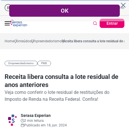
Empresas | Recuperação de Crédito
Cartão de Crédito | Cada
l
médio no ano
-5,4%
57,2%
Percentual no mês
53,7%
Percentual médio no a
Entrar
Home
Conteúdos
Empreendedorismo
Receita libera consulta a lote residual de an
Empreendedorismo
PME
Receita libera consulta a lote residual de
anos anteriores
Veja como conferir o lote residual de restituições do
Imposto de Renda na Receita Federal. Confira!
Serasa Experian
2 min leitura
Publicado em 18, jun. 2024