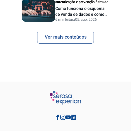
autenticação e prevenção à fraude
Como funciona o esquema
de venda de dados e como
6 min leitura
05, ago. 2026
proteger sua empresa?
Ver mais conteúdos