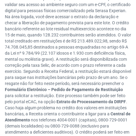
validar seu acesso ao ambiente seguro com um e-CPF, o certificado
digital para pessoas físicas comercializado pela Serasa Experian.
Na área logada, você deve acessar o extrato da declaração e
checar a liberação de pagamento prevista para este lote. O crédito
bancário referente ao lote residual multiexercício acontece no dia
15 de maio, quando 128.232 contribuintes serão atendidos. O valor
total creditado em restituições é de R$ 213.489.022,98, sendo R$
74.708.045,85 destinados a pessoas enquadradas no artigo 69-A
da Lei nº 9.784/99 (22.107 idosos e 1.930 com deficiência física,
mental ou moléstia grave). A restituição será disponibilizada com
correção pela taxa Selic, de acordo com o prazo referente a cada
exercício. Segundo a Receita Federal, a restituição estará disponível
para saque nas instituições bancárias pelo prazo de um ano. Se o
resgate não for feito neste período, será necessário preencher o
Formulário Eletrônico – Pedido de Pagamento de Restituição
para solicitar a restituição. Este processo também pode ser feito
pelo portal eCAC, na opção
Extrato do Processamento da DIRPF
.
Caso haja algum problema no crédito dos valores em instituições
bancárias, a Receita orienta o contribuinte a ligar para a
Central de
Atendimento
nos telefones 4004-0001 (capitais), 0800-729-0001
(demais localidades) ou 0800-729-0088 (exclusivo para
atendimento a deficientes auditivos). O crédito poderá ser feito em