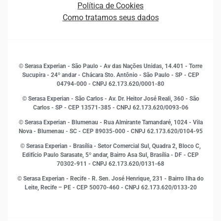
Empreendedorismo
Política de Cookies
Quem somos
Estudos e Pesquisas
Como tratamos seus dados
Sala de Imprensa
Finanças
Sustentabilidade
Gestão de clientes e fornecedores
Histórias de sucesso
Indicadores Econômicos
© Serasa Experian - São Paulo - Av das Nações Unidas, 14.401 - Torre
Inovação e Tecnologia
Sucupira - 24º andar - Chácara Sto. Antônio - São Paulo - SP - CEP
Leis e impostos
04794-000 - CNPJ 62.173.620/0001-80
Marketing
© Serasa Experian - São Carlos - Av. Dr. Heitor José Reali, 360 - São
MEI
Carlos - SP
- CEP 13571-385 - CNPJ 62.173.620/0093-06
Open Finance
© Serasa Experian - Blumenau - Rua Almirante Tamandaré, 1024 - Vila
Proteção de Dados
Nova - Blumenau - SC - CEP 89035-000 - CNPJ 62.173.620/0104-95
RH
© Serasa Experian - Brasília - Setor Comercial Sul, Quadra 2, Bloco C,
Sustentabilidade Corporativa
Edifício Paulo Sarasate, 5º andar, Bairro Asa Sul, Brasília - DF - CEP
70302-911 - CNPJ 62.173.620/0131-68
© Serasa Experian - Recife - R. Sen. José Henrique, 231 - Bairro Ilha do
Leite, Recife – PE - CEP 50070-460 - CNPJ 62.173.620/0133-20