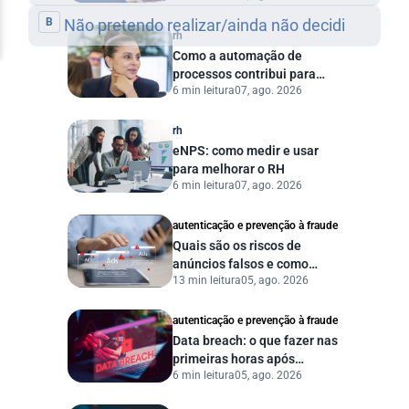
agora?
rh
Como a automação de
processos contribui para
6 min leitura
07, ago. 2026
uma gestão pública mais
eficiente
rh
eNPS: como medir e usar
para melhorar o RH
6 min leitura
07, ago. 2026
autenticação e prevenção à fraude
Quais são os riscos de
anúncios falsos e como
13 min leitura
05, ago. 2026
proteger seu negócio?
autenticação e prevenção à fraude
Data breach: o que fazer nas
primeiras horas após
6 min leitura
05, ago. 2026
vazamento de dados?