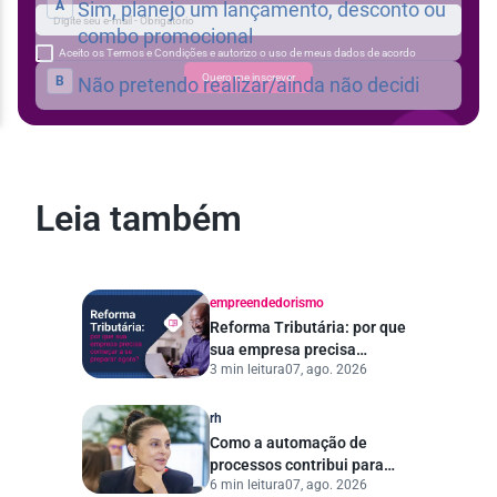
Aceito os Termos e Condições e autorizo o uso de meus dados de acordo
Quero me inscrever
Leia também
empreendedorismo
Reforma Tributária: por que
sua empresa precisa
3 min leitura
07, ago. 2026
começar a se preparar
agora?
rh
Como a automação de
processos contribui para
6 min leitura
07, ago. 2026
uma gestão pública mais