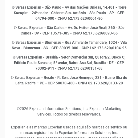
Indicadores Econômicos
© Serasa Experian - São Paulo - Av das Nações Unidas, 14.401 - Torre
Inovação e Tecnologia
Sucupira - 24º andar - Chácara Sto. Antônio - São Paulo - SP - CEP
Leis e impostos
04794-000 - CNPJ 62.173.620/0001-80
Marketing
© Serasa Experian - São Carlos - Av. Dr. Heitor José Reali, 360 - São
MEI
Carlos - SP
- CEP 13571-385 - CNPJ 62.173.620/0093-06
Open Finance
© Serasa Experian - Blumenau - Rua Almirante Tamandaré, 1024 - Vila
Proteção de Dados
Nova - Blumenau - SC - CEP 89035-000 - CNPJ 62.173.620/0104-95
RH
© Serasa Experian - Brasília - Setor Comercial Sul, Quadra 2, Bloco C,
Sustentabilidade Corporativa
Edifício Paulo Sarasate, 5º andar, Bairro Asa Sul, Brasília - DF - CEP
70302-911 - CNPJ 62.173.620/0131-68
© Serasa Experian - Recife - R. Sen. José Henrique, 231 - Bairro Ilha do
Leite, Recife – PE - CEP 50070-460 - CNPJ 62.173.620/0133-20
©2026 Experian Information Solutions, Inc. Experian Marketing
Services. Todos os direitos reservados.
Experian e as marcas Experian usadas aqui são marcas de serviço ou
marcas registradas da Experian Information Solutions, Inc.