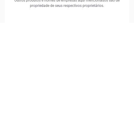
Outros produtos e nomes de empresas aqui mencionados são de
propriedade de seus respectivos proprietários.