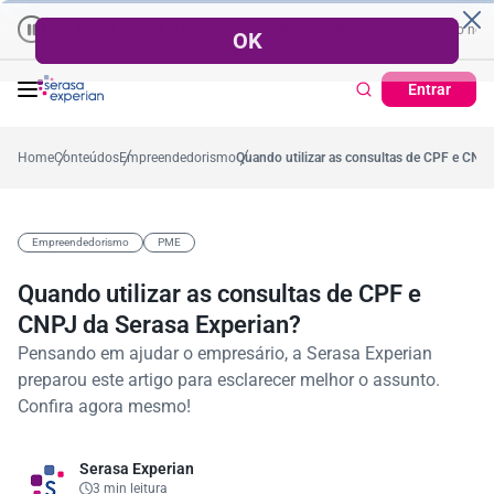
Empresas | Recuperação de Crédito
Cartão de Crédito | Cadas
dio no ano
-5,4%
57,2%
Percentual no mês
53,7%
Percentual médio no ano
Entrar
Home
Conteúdos
Empreendedorismo
Quando utilizar as consultas de CPF e CNPJ
Empreendedorismo
PME
Quando utilizar as consultas de CPF e
CNPJ da Serasa Experian?
Pensando em ajudar o empresário, a Serasa Experian
preparou este artigo para esclarecer melhor o assunto.
Confira agora mesmo!
Serasa Experian
3 min leitura