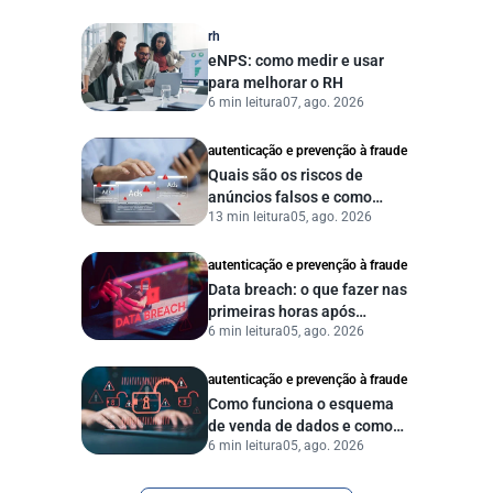
eficiente
rh
eNPS: como medir e usar
para melhorar o RH
6 min leitura
07, ago. 2026
autenticação e prevenção à fraude
Quais são os riscos de
anúncios falsos e como
13 min leitura
05, ago. 2026
proteger seu negócio?
autenticação e prevenção à fraude
Data breach: o que fazer nas
primeiras horas após
6 min leitura
05, ago. 2026
vazamento de dados?
autenticação e prevenção à fraude
Como funciona o esquema
de venda de dados e como
6 min leitura
05, ago. 2026
proteger sua empresa?